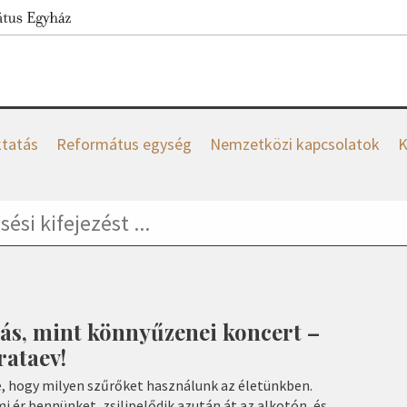
tatás
Református egység
Nemzetközi kapcsolatok
K
ás, mint könnyűzenei koncert –
rataev!
e, hogy milyen szűrőket használunk az életünkben.
i ér bennünket, zsilipelődik azután át az alkotón, és