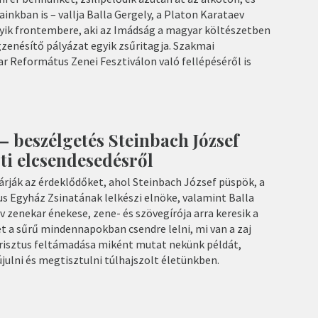
inkban is – vallja Balla Gergely, a Platon Karataev
gyik frontembere, aki az Imádság a magyar költészetben
enésítő pályázat egyik zsűritagja. Szakmai
r Református Zenei Fesztiválon való fellépéséről is
– beszélgetés Steinbach József
ti elcsendesedésről
rják az érdeklődőket, ahol Steinbach József püspök, a
 Egyház Zsinatának lelkészi elnöke, valamint Balla
v zenekar énekese, zene- és szövegírója arra keresik a
t a sűrű mindennapokban csendre lelni, mi van a zaj
Krisztus feltámadása miként mutat nekünk példát,
ulni és megtisztulni túlhajszolt életünkben.