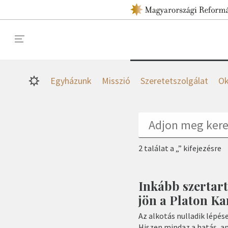
Egyházunk
Misszió
Szeretetszolgálat
Ok
2 találat a „” kifejezésre
Inkább szertart
jön a Platon Ka
Az alkotás nulladik lépés
Hiszen mindaz a hatás, am