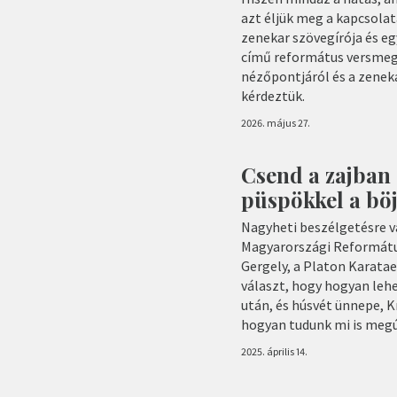
azt éljük meg a kapcsolata
zenekar szövegírója és e
című református versmegz
nézőpontjáról és a zeneka
kérdeztük.
2026. május 27.
Csend a zajban 
püspökkel a böj
Nagyheti beszélgetésre vá
Magyarországi Református
Gergely, a Platon Karatae
választ, hogy hogyan lehe
után, és húsvét ünnepe, 
hogyan tudunk mi is megúj
2025. április 14.