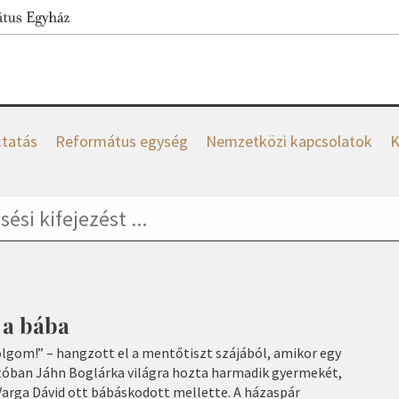
tatás
Református egység
Nemzetközi kapcsolatok
K
 a bába
gom!” – hangzott el a mentőtiszt szájából, amikor egy
tóban Jáhn Boglárka világra hozta harmadik gyermekét,
arga Dávid ott bábáskodott mellette. A házaspár