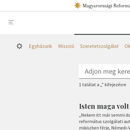
Egyházunk
Misszió
Szeretetszolgálat
Ok
1 találat a „” kifejezésre
Isten maga volt
„Nekem itt már semmi dol
református szolgálati au
miközben férje, Némedi-V