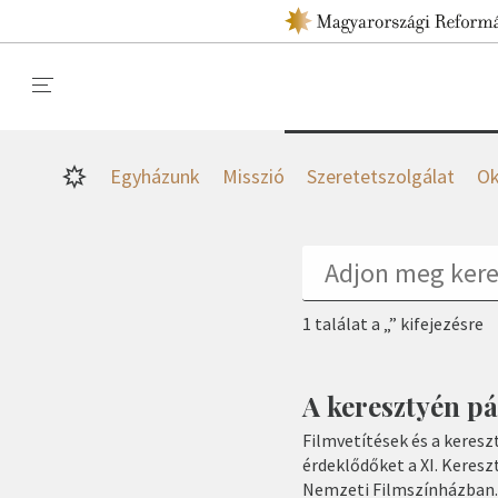
Egyházunk
Misszió
Szeretetszolgálat
Ok
1 találat a „” kifejezésre
A keresztyén p
Filmvetítések és a keres
érdeklődőket a XI. Keres
Nemzeti Filmszínházban. 