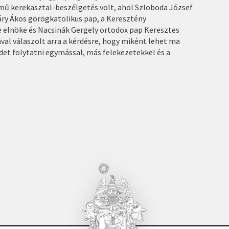
mű kerekasztal-beszélgetés volt, ahol Szloboda József
áry Ákos görögkatolikus pap, a Keresztény
 elnöke és Nacsinák Gergely ortodox pap Keresztes
val válaszolt arra a kérdésre, hogy miként lehet ma
et folytatni egymással, más felekezetekkel és a