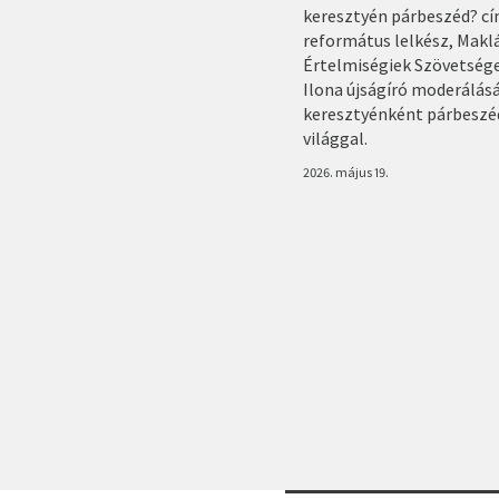
keresztyén párbeszéd? cí
református lelkész, Makl
Értelmiségiek Szövetsége
Ilona újságíró moderálásá
keresztyénként párbeszéd
világgal.
2026. május 19.