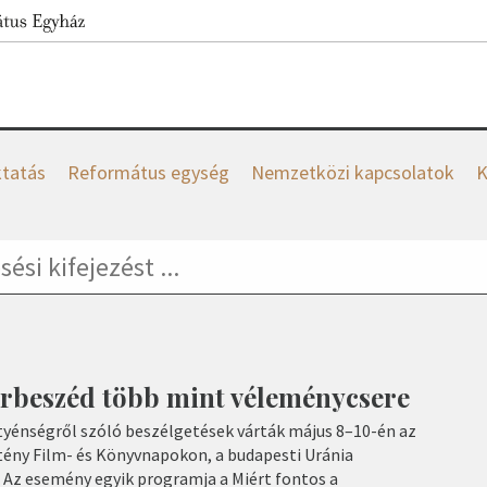
tatás
Református egység
Nemzetközi kapcsolatok
K
árbeszéd több mint véleménycsere
ztyénségről szóló beszélgetések várták május 8–10-én az
ztény Film- és Könyvnapokon, a budapesti Uránia
Az esemény egyik programja a Miért fontos a