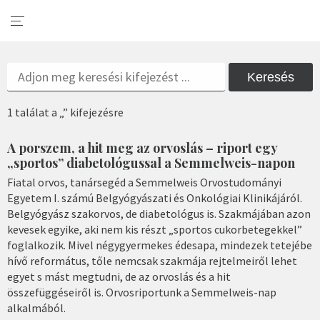
Keresés
1 találat a „” kifejezésre
A porszem, a hit meg az orvoslás – riport egy
„sportos” diabetológussal a Semmelweis-napon
Fiatal orvos, tanársegéd a Semmelweis Orvostudományi
Egyetem I. számú Belgyógyászati és Onkológiai Klinikájáról.
Belgyógyász szakorvos, de diabetológus is. Szakmájában azon
kevesek egyike, aki nem kis részt „sportos cukorbetegekkel”
foglalkozik. Mivel négygyermekes édesapa, mindezek tetejébe
hívő református, tőle nemcsak szakmája rejtelmeiről lehet
egyet s mást megtudni, de az orvoslás és a hit
összefüggéseiről is. Orvosriportunk a Semmelweis-nap
alkalmából.