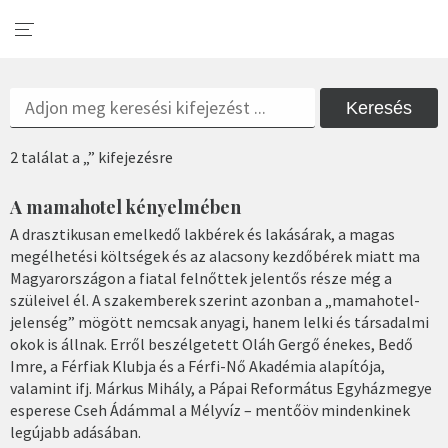
Keresés
2 találat a „” kifejezésre
A mamahotel kényelmében
A drasztikusan emelkedő lakbérek és lakásárak, a magas
megélhetési költségek és az alacsony kezdőbérek miatt ma
Magyarországon a fiatal felnőttek jelentős része még a
szüleivel él. A szakemberek szerint azonban a „mamahotel-
jelenség” mögött nemcsak anyagi, hanem lelki és társadalmi
okok is állnak. Erről beszélgetett Oláh Gergő énekes, Bedő
Imre, a Férfiak Klubja és a Férfi-Nő Akadémia alapítója,
valamint ifj. Márkus Mihály, a Pápai Református Egyházmegye
esperese Cseh Ádámmal a Mélyvíz – mentőöv mindenkinek
legújabb adásában.