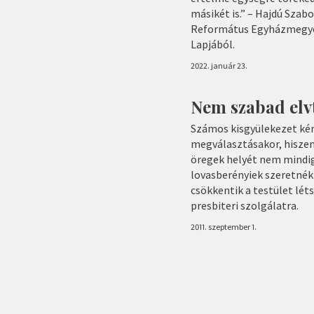
másikét is.” – Hajdú Szabo
Református Egyházmegye 
Lapjából.
2022. január 23.
Nem szabad elv
Számos kisgyülekezet kén
megválasztásakor, hiszen
öregek helyét nem mindig 
lovasberényiek szeretnék
csökkentik a testület lét
presbiteri szolgálatra.
2011. szeptember 1.