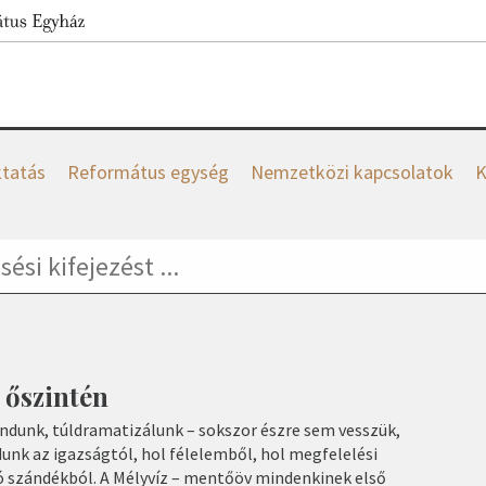
tatás
Református egység
Nemzetközi kapcsolatok
K
őszintén
dunk, túldramatizálunk – sokszor észre sem vesszük,
unk az igazságtól, hol félelemből, hol megfelelési
ó szándékból. A Mélyvíz – mentőöv mindenkinek első