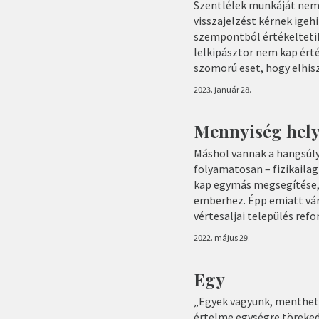
Szentlélek munkáját nem 
visszajelzést kérnek igeh
szempontból értékeltetik
lelkipásztor nem kap érté
szomorú eset, hogy elhisz
2023. január 28.
Mennyiség hely
Máshol vannak a hangsúl
folyamatosan – fizikailag
kap egymás megsegítése, 
emberhez. Épp emiatt vár
vértesaljai település re
2022. május 29.
Egy
„Egyek vagyunk, menthetet
értelme egységre törekedn