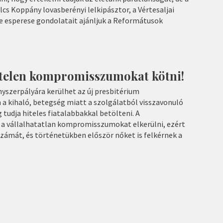
lcs Koppány lovasberényi lelkipásztor, a Vértesaljai
esperese gondolatait ajánljuk a Reformátusok
telen kompromisszumokat kötni!
yszerpályára kerülhet az új presbitérium
 a kihaló, betegség miatt a szolgálatból visszavonuló
tudja hiteles fiatalabbakkal betölteni. A
 a vállalhatatlan kompromisszumokat elkerülni, ezért
számát, és történetükben először nőket is felkérnek a