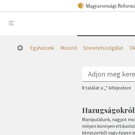
Egyházunk
Misszió
Szeretetszolgálat
Ok
8 találat a „” kifejezésre
Hazugságokról 
Manipulálunk, nagyot mon
milyen könnyen eltávolod
kényszerből vagy éppen j