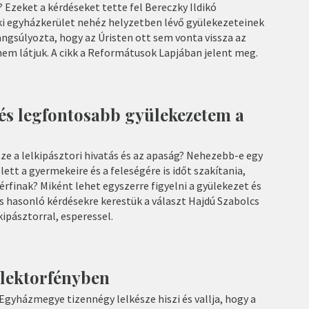
? Ezeket a kérdéseket tette fel Bereczky Ildikó
ki egyházkerület nehéz helyzetben lévő gyülekezeteinek
ngsúlyozta, hogy az Úristen ott sem vonta vissza az
nem látjuk. A cikk a Reformátusok Lapjában jelent meg.
 és legfontosabb gyülekezetem a
e a lelkipásztori hivatás és az apaság? Nehezebb-e egy
ett a gyermekeire és a feleségére is időt szakítania,
rfinak? Miként lehet egyszerre figyelni a gyülekezet és
 és hasonló kérdésekre kerestük a választ Hajdú Szabolcs
ipásztorral, esperessel.
flektorfényben
Egyházmegye tizennégy lelkésze hiszi és vallja, hogy a