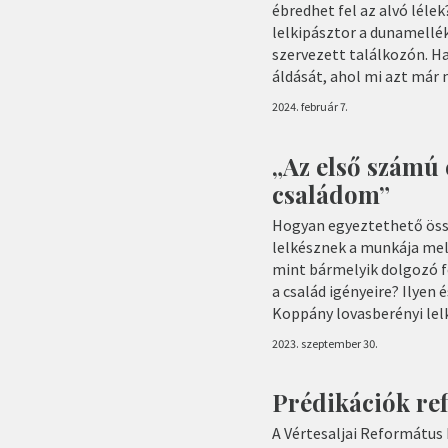
ébredhet fel az alvó lélek
lelkipásztor a dunamellé
szervezett találkozón. Ha
áldását, ahol mi azt már 
2024. február 7.
„Az első számú
családom”
Hogyan egyeztethető össz
lelkésznek a munkája mell
mint bármelyik dolgozó fé
a család igényeire? Ilyen
Koppány lovasberényi lelk
2023. szeptember 30.
Prédikációk re
A Vértesaljai Református 