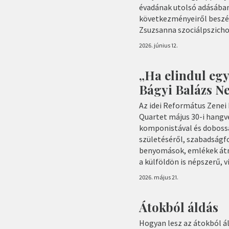
évadának utolsó adásában
következményeiről beszél
Zsuzsanna szociálpszicho
2026. június 12.
„Ha elindul eg
Bágyi Balázs N
Az idei Református Zenei 
Quartet május 30-i hangv
komponistával és dobossal
születéséről, szabadságfo
benyomások, emlékek átne
a külföldön is népszerű, 
2026. május 21.
Átokból áldás
Hogyan lesz az átokból á