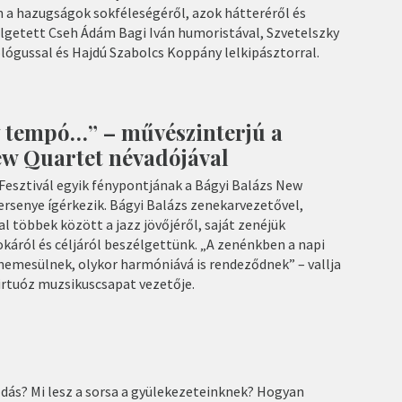
 a hazugságok sokféleségéről, azok hátteréről és
getett Cseh Ádám Bagi Iván humoristával, Szvetelszky
lógussal és Hajdú Szabolcs Koppány lelkipásztorral.
y tempó…” – művészinterjú a
ew Quartet névadójával
Fesztivál egyik fénypontjának a Bágyi Balázs New
ersenye ígérkezik. Bágyi Balázs zenekarvezetővel,
 többek között a jazz jövőjéről, saját zenéjük
káról és céljáról beszélgettünk. „A zenénkben a napi
mesülnek, olykor harmóniává is rendeződnek” – vallja
virtuóz muzsikuscsapat vezetője.
ldás? Mi lesz a sorsa a gyülekezeteinknek? Hogyan