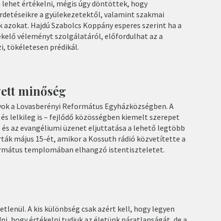
lehet értékelni, mégis úgy döntöttek, hogy
irdetéseikre a gyülekezetektől, valamint szakmai
 azokat. Hajdú Szabolcs Koppány esperes szerint ha a
kelő véleményt szolgálatáról, előfordulhat az a
i, tökéletesen prédikál.
ett minőség
yok a Lovasberényi Református Egyházközségben. A
 és lelkileg is – fejlődő közösségben kiemelt szerepet
és az evangéliumi üzenet eljuttatása a lehető legtöbb
ták május 15-ét, amikor a Kossuth rádió közvetítette a
formátus templomában elhangzó istentiszteletet.
lenül. A kis különbség csak azért kell, hogy legyen
i, hogy értékelni tudjuk az életünk páratlanságát, de a