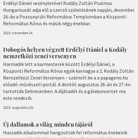
Erdélyi Dániel vezényletével Kodály Zoltán Psalmus
Hungaricusát adja elő a szerző születésének napján, december
16-án a Pozsonyi úti Református Templomban a Központi
Református Kórus és másik négy énekkar.
2023. november 24.
Dobogós helyen végzett Erdélyi Dániel a Kodály
nemzetközi zenei versenyen
Harmadik lett a karmesterek között Erdélyi Dániel, a
Központi Református Kórus egyik karnagya a 2. Kodály Zoltán
Nemzetközi Zenei Versenyen – számolt be a a papageno.hu
előadó-művészeti portál. A döntőt augusztus 26-án és 27-én
tartották Debrecenben. A díjátadót és a gálakoncertet ma
este rendezik.
2023. augusztus 28.
Új dallamok a világ minden tájáról
Huszadik alkalommal hangzottak fel református énekeink