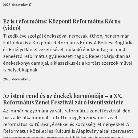
2025. december 17.
Ez is református: Központi Református Kórus
(videó)
Tizedik éve szolgál énekszóval nemcsak itthon, hanem már
külföldön is a Központi Református Kórus. A Berkesi Boglárka
és Erdélyi Dániel vezetésével működő énekkar tagjai mind
zeneértő református gyülekezeti tagok. Repertoárjukban az
énekeskönyv darabjai, a klasszikus és a kortárs szerzők művei
is helyet kapnak.
2025. december 5.
Az isteni rend és az énekek harmóniája – a XX.
Református Zenei Fesztivál záró istentisztelete
Az immár hagyománnyá vált református zenei fesztivál idén
huszadik alkalommal töltötte meg Ferencváros szívét
református kultúrával, énekkel és közösségi élményekkel. A
Református Közéleti és Kulturális Alapítvány által szervezett
háromnapos rendezvénysorozat hét helyszínen mintegy