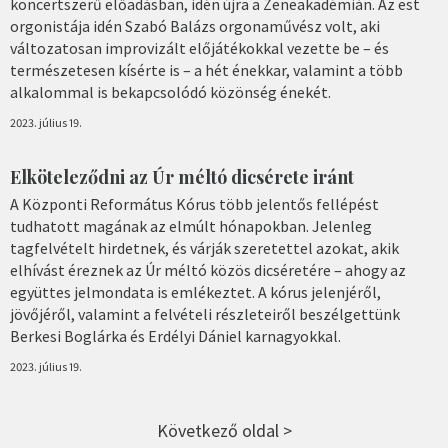
koncertszerű előadásban, idén újra a Zeneakadémián. Az est
orgonistája idén Szabó Balázs orgonaművész volt, aki
változatosan improvizált előjátékokkal vezette be – és
természetesen kísérte is – a hét énekkar, valamint a több
alkalommal is bekapcsolódó közönség énekét.
2023. július 19.
Elköteleződni az Úr méltó dicsérete iránt
A Központi Református Kórus több jelentős fellépést
tudhatott magának az elmúlt hónapokban. Jelenleg
tagfelvételt hirdetnek, és várják szeretettel azokat, akik
elhívást éreznek az Úr méltó közös dicséretére – ahogy az
együttes jelmondata is emlékeztet. A kórus jelenjéről,
jövőjéről, valamint a felvételi részleteiről beszélgettünk
Berkesi Boglárka és Erdélyi Dániel karnagyokkal.
2023. július 19.
Következő oldal >