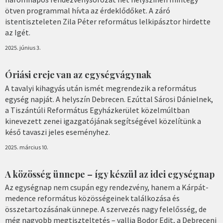
ötven programmal hívta az érdeklődőket. A záró
istentiszteleten Zila Péter református lelkipásztor hirdette
az Igét.
2025. június 3.
Óriási ereje van az egységvágynak
A tavalyi kihagyás után ismét megrendezik a református
egység napját. A helyszín Debrecen. Ezúttal Sárosi Dánielnek,
a Tiszántúli Református Egyházkerület közelmúltban
kinevezett zenei igazgatójának segítségével közelítünk a
késő tavaszi jeles eseményhez.
2025. március 10.
A közösség ünnepe – így készül az idei egységnap
Az egységnap nem csupán egy rendezvény, hanem a Kárpát-
medence református közösségeinek találkozása és
összetartozásának ünnepe. A szervezés nagy felelősség, de
még nagyobb megtiszteltetés – vallja Bodor Edit, a Debreceni