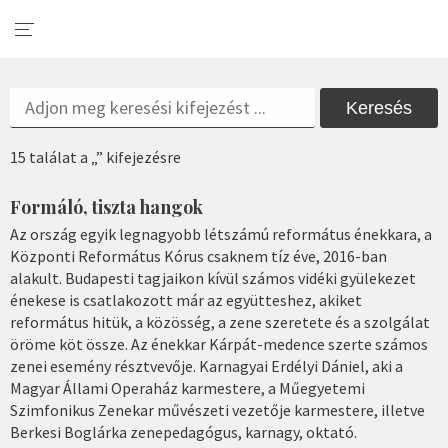
Keresés
15 találat a „” kifejezésre
Formáló, tiszta hangok
Az ország egyik legnagyobb létszámú református énekkara, a
Központi Református Kórus csaknem tíz éve, 2016-ban
alakult. Budapesti tagjaikon kívül számos vidéki gyülekezet
énekese is csatlakozott már az együtteshez, akiket
református hitük, a közösség, a zene szeretete és a szolgálat
öröme köt össze. Az énekkar Kárpát-medence szerte számos
zenei esemény résztvevője. Karnagyai Erdélyi Dániel, aki a
Magyar Állami Operaház karmestere, a Műegyetemi
Szimfonikus Zenekar művészeti vezetője karmestere, illetve
Berkesi Boglárka zenepedagógus, karnagy, oktató.