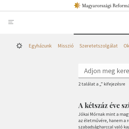
Egyházunk
Misszió
Szeretetszolgálat
Ok
2 találat a „” kifejezésre
A kétszáz éve s
Jókai Mórnak mint a mag
az életművére, hanem a r
szabadságharccal való ka