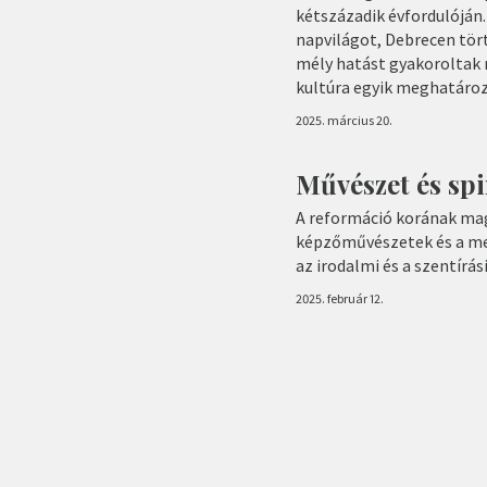
kétszázadik évfordulójá
napvilágot, Debrecen tör
mély hatást gyakoroltak r
kultúra egyik meghatároz
2025. március 20.
Művészet és spi
A reformáció korának ma
képzőművészetek és a meg
az irodalmi és a szentírá
2025. február 12.