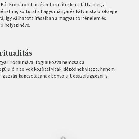
n. Bár Komáromban és reformátusként látta meg a
ténelme, kulturális hagyományai és kálvinista öröksége
á, így válhatott írásaiban a magyar történelem és
ó helyszínévé.
ritualitás
gyar irodalmával foglalkozva nemcsak a
újuló hitelvek közötti viták idéződnek vissza, hanem
si igazság kapcsolatának bonyolult összefüggései is.