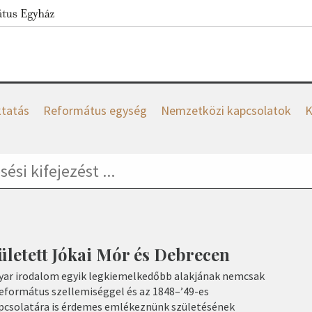
tatás
Református egység
Nemzetközi kapcsolatok
K
zületett Jókai Mór és Debrecen
yar irodalom egyik legkiemelkedőbb alakjának nemcsak
eformátus szellemiséggel és az 1848–’49-es
pcsolatára is érdemes emlékeznünk születésének