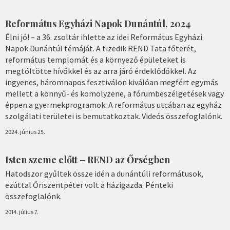
Református Egyházi Napok Dunántúl, 2024
Élni jó! – a 36. zsoltár ihlette az idei Református Egyházi
Napok Dunántúl témáját. A tizedik REND Tata főterét,
református templomát és a környező épületeket is
megtöltötte hívőkkel és az arra járó érdeklődőkkel. Az
ingyenes, háromnapos fesztiválon kiválóan megfért egymás
mellett a könnyű- és komolyzene, a fórumbeszélgetések vagy
éppen a gyermekprogramok. A református utcában az egyház
szolgálati területei is bemutatkoztak. Videós összefoglalónk.
2024. június 25.
Isten szeme előtt – REND az Őrségben
Hatodszor gyűltek össze idén a dunántúli reformátusok,
ezúttal Őriszentpéter volt a házigazda. Pénteki
összefoglalónk.
2014. július 7.