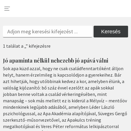
Keresés
1 találat a „” kifejezésre
Jó apaminta nélkül nehezebb jó apává válni
Sok apa küzd azzal, hogy ne csak családfenntartóként álljon
helyt, hanem érzelmileg is kapcsolódjon a gyerekeihez. Bár
azt hihetjük, hogy utóbbinak kedvez a kor, amelyben élünk, a
valóság kijózanító: bő száz évvel ezelőtt az apák sokkal
jobban benne voltak a család vérkeringésében, mint
manapság – sok más mellett ez is kiderül a Mélyvíz – mentőöv
mindenkinek legújabb adásából, amelyben Léder László
pszichológussal, az Apa Akadémia alapítójával, Süveges Gergő
szerkesztő-műsorvezetővel, az Apakulcs tréning
megalkotójával és Veres Péter református lelkipásztorral