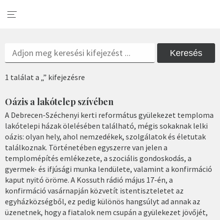
Keresés
1 találat a „” kifejezésre
Oázis a lakótelep szívében
A Debrecen-Széchenyi kerti református gyülekezet temploma
lakótelepi házak ölelésében található, mégis sokaknak lelki
oázis: olyan hely, ahol nemzedékek, szolgálatok és életutak
találkoznak. Történetében egyszerre van jelen a
templomépítés emlékezete, a szociális gondoskodás, a
gyermek- és ifjúsági munka lendülete, valamint a konfirmáció
kaput nyitó öröme. A Kossuth rádió május 17-én, a
konfirmáció vasárnapján közvetít istentiszteletet az
egyházközségből, ez pedig különös hangsúlyt ad annak az
üzenetnek, hogy a fiatalok nem csupán a gyülekezet jövőjét,