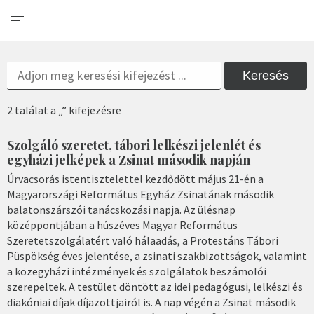
Keresés
2 találat a „” kifejezésre
Szolgáló szeretet, tábori lelkészi jelenlét és
egyházi jelképek a Zsinat második napján
Úrvacsorás istentisztelettel kezdődött május 21-én a
Magyarországi Református Egyház Zsinatának második
balatonszárszói tanácskozási napja. Az ülésnap
középpontjában a húszéves Magyar Református
Szeretetszolgálatért való hálaadás, a Protestáns Tábori
Püspökség éves jelentése, a zsinati szakbizottságok, valamint
a közegyházi intézmények és szolgálatok beszámolói
szerepeltek. A testület döntött az idei pedagógusi, lelkészi és
diakóniai díjak díjazottjairól is. A nap végén a Zsinat második