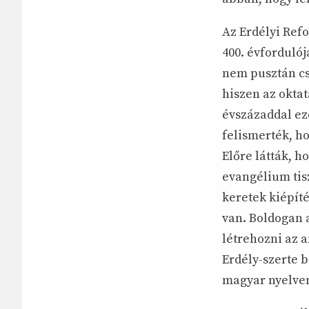
Az Erdélyi Ref
400. évfordulój
nem pusztán cs
hiszen az okta
évszázaddal eze
felismerték, ho
Előre látták, 
evangélium tis
keretek kiépíté
van. Boldogan 
létrehozni az a
Erdély-szerte 
magyar nyelve