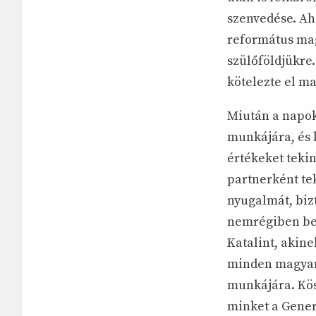
szenvedése. Aho
református mag
szülőföldjükre
kötelezte el m
Miután a napok
munkájára, és k
értékeket teki
partnerként tek
nyugalmát, biz
nemrégiben bei
Katalint, akine
minden magyar 
munkájára. Kös
minket a Generá