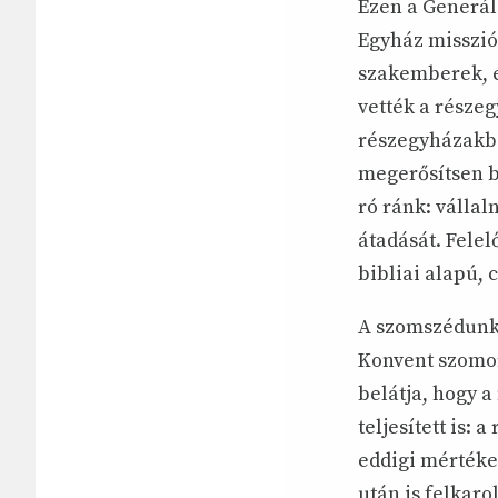
Ezen a Generál
Egyház misszió
szakemberek, e
vették a részeg
részegyházakba
megerősítsen b
ró ránk: válla
átadását. Fele
bibliai alapú, 
A szomszédunkb
Konvent szomor
belátja, hogy 
teljesített is:
eddigi mértéke
után is felkaro