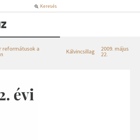
Keresés
z
 reformátusok a
2009. május
Kálvincsillag
an
22.
. évi