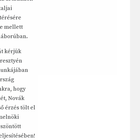
aljai
térésére
e mellett
 háborúban.
t kérjük
eresztyén
 munkájában
ország
nkra, hogy
ét, Novák
 érzés tölt el
melnöki
szöntött
eljesítésében!