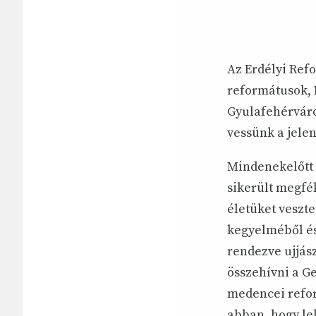
Az Erdélyi Ref
reformátusok, 
Gyulafehérváro
vessünk a jelen
Mindenekelőtt 
sikerült megfé
életüket veszt
kegyelméből és 
rendezve ujjás
összehívni a G
medencei refor
abban, hogy le