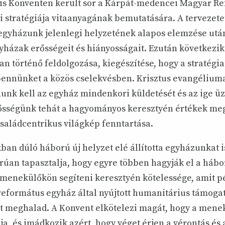
is Konventen került sor a Kárpát-medencei Magyar R
i stratégiája vitaanyagának bemutatására. A tervezete
gyházunk jelenlegi helyzetének alapos elemzése utá
yházak erősségeit és hiányosságait. Ezután következik
n történő feldolgozása, kiegészítése, hogy a stratégia
ennünket a közös cselekvésben. Krisztus evangéliuma
lnunk kell az egyház mindenkori küldetését és az ige 
lősségünk tehát a hagyományos keresztyén értékek meg
családcentrikus világkép fenntartása.
an dúló háború új helyzet elé állította egyházunkat i
úan tapasztalja, hogy egyre többen hagyják el a hábor
a menekülőkön segíteni keresztyén kötelessége, amit 
 a református egyház által nyújtott humanitárius támog
t meghalad. A Konvent elkötelezi magát, hogy a mene
lja, és imádkozik azért, hogy véget érjen a vérontás és 