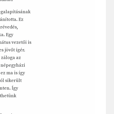
egalapításának
ánította. Ez
 révedés,
a. Egy
átus vezetői is
s jövőt ígér.
 záloga az
a népegyházi
ez ma is így
l sikerült
nten. Így
ethetünk