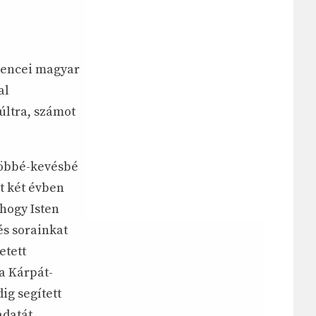
dencei magyar
al
últra, számot
többé-kevésbé
t két évben
hogy Isten
és sorainkat
etett
a Kárpát-
ig segített
datát.