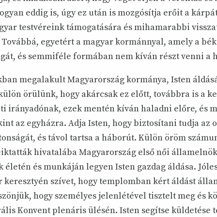
gyan eddig is, úgy ez után is mozgósítja erőit a kárpát
yar testvéreink támogatására és mihamarabbi vissza
. Továbbá, egyetért a magyar kormánnyal, amely a bék
agát, és semmiféle formában nem kíván részt venni a
ban megalakult Magyarország kormánya, Isten áldásá
ülön örülünk, hogy akárcsak ez előtt, továbbra is a k
nti irányadónak, ezek mentén kíván haladni előre, és
int az egyházra. Adja Isten, hogy biztosítani tudja az 
tonságát, és távol tartsa a háborút. Külön öröm számu
ktatták hivatalába Magyarország első női államelnök
k életén és munkáján legyen Isten gazdag áldása. Jóleső
keresztyén szívet, hogy templomban kért áldást álla
zönjük, hogy személyes jelenlétével tisztelt meg és kö
lis Konvent plenáris ülésén. Isten segítse küldetése t