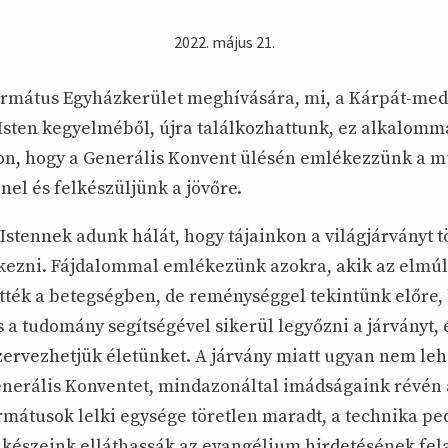
2022. május 21.
ormátus Egyházkerület meghívására, mi, a Kárpát-me
Isten kegyelméből, újra találkozhattunk, ez alkalomm
n, hogy a Generális Konvent ülésén emlékezzünk a m
nel és felkészüljünk a jövőre.
Istennek adunk hálát, hogy tájainkon a világjárványt 
kezni. Fájdalommal emlékezünk azokra, akik az elmúl
ették a betegségben, de reménységgel tekintünk előre, 
a tudomány segítségével sikerül legyőzni a járványt, 
zervezhetjük életünket. A járvány miatt ugyan nem leh
enerális Konventet, mindazonáltal imádságaink révén 
mátusok lelki egysége töretlen maradt, a technika ped
lkészeink elláthassák az evangélium hirdetésének fela