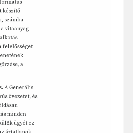
eformátus
t készítő
n, számba
 a vitaanyag
alkotás
 felelősséget
üzenetének
őrzése, a
s. A Generális
ús övezetet, és
példásan
atás minden
külők ügyét ez
az ártatlanok