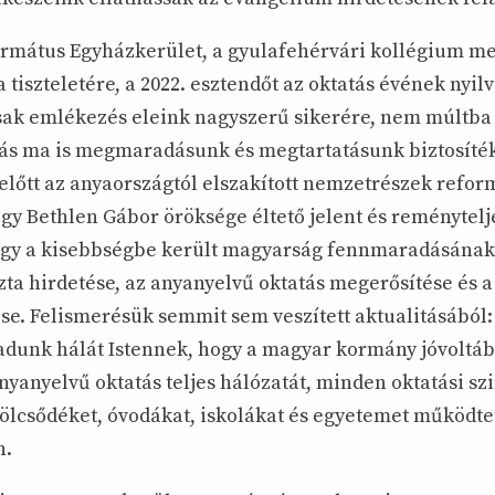
ormátus Egyházkerület, a gyulafehérvári kollégium m
a tiszteletére, a 2022. esztendőt az oktatás évének nyilv
ak emlékezés eleink nagyszerű sikerére, nem múltba
tás ma is megmaradásunk és megtartatásunk biztosíték
lőtt az anyaországtól elszakított nemzetrészek reform
gy Bethlen Gábor öröksége éltető jelent és reménytelje
hogy a kisebbségbe került magyarság fennmaradásának
zta hirdetése, az anyanyelvű oktatás megerősítése és 
se. Felismerésük semmit sem veszített aktualitásából: 
adunk hálát Istennek, hogy a magyar kormány jóvoltábó
nyanyelvű oktatás teljes hálózatát, minden oktatási szi
bölcsődéket, óvodákat, iskolákat és egyetemet működt
n.