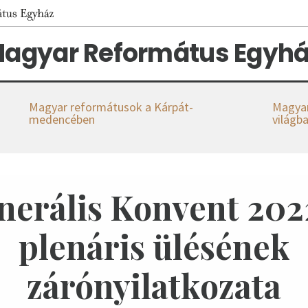
agyar Református Egyhá
Magyar reformátusok a Kárpát-
Magyar
medencében
világb
nerális Konvent 2022
plenáris ülésének
zárónyilatkozata