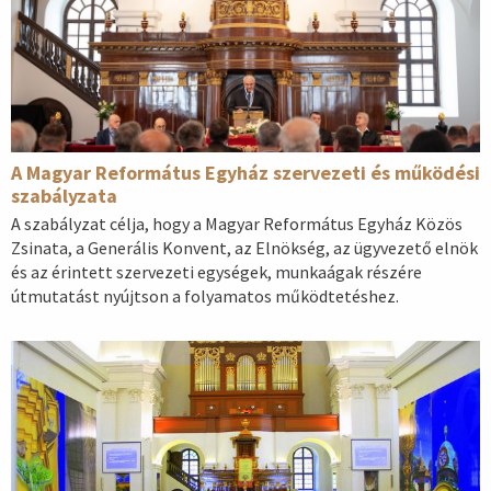
A Magyar Református Egyház szervezeti és működési
szabályzata
A szabályzat célja, hogy a Magyar Református Egyház Közös
Zsinata, a Generális Konvent, az Elnökség, az ügyvezető elnök
és az érintett szervezeti egységek, munkaágak részére
útmutatást nyújtson a folyamatos működtetéshez.