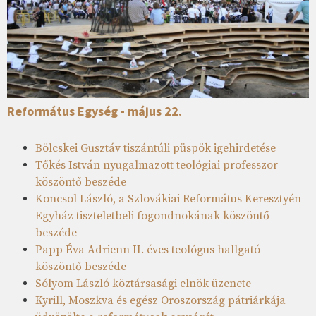
Református Egység - május 22.
Bölcskei Gusztáv tiszántúli püspök igehirdetése
Tőkés István nyugalmazott teológiai professzor
köszöntő beszéde
Koncsol László, a Szlovákiai Református Keresztyén
Egyház tiszteletbeli fogondnokának köszöntő
beszéde
Papp Éva Adrienn II. éves teológus hallgató
köszöntő beszéde
Sólyom László köztársasági elnök üzenete
Kyrill, Moszkva és egész Oroszország pátriárkája