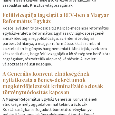
hanem Isten kegyelmébe gyökerezve örvendezzünk a
szabadításnak, Krisztus világosságának.
Felülvizsgálja tagságát a REV-ben a Magyar
Református Egyház
Közös levélben tiltakozik a tíz Kárpát-medencei református
egyházkerület a Református Egyházak Világközösségénél
annak ideológiai egyoldalúsága, az érdemi teológiai
párbeszéd hiánya, a magyar reformátusokkal szembeni
tiszteletlen és gúnyos hangnem miatt. Mint írják, ezek arra
késztetik őket, hogy felülvizsgálják a közösségben betöltött
tagságukat, részvételük alapvető kérdéseit. A levelet
változtatás nélkül közöljük.
A Generális Konvent elnökségének
nyilatkozata a Beneš-dekrétumok
megkérdőjelezését kriminalizáló szlovák
törvénymódosítás kapcsán
A Magyar Református Egyház Generális Konventjének
elnöksége mély aggodalommal tekint a Szlovák
Köztársaságban elfogadott büntetőtörvénykönyv-
módosításra, amely bűncselekménnyé teszi a Beneš-