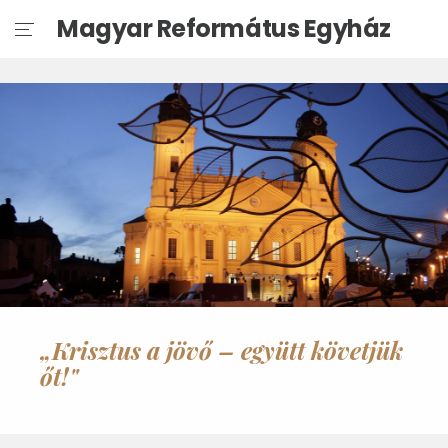
Magyar Református Egyház
„Krisztus a jövő – együtt követjük
őt!"