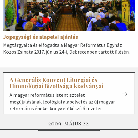
Jogegységi és alapelvi ajánlás
Megtárgyalta és elfogadta a Magyar Református Egyház
Közös Zsinata 2017. június 24-i, Debrecenben tartott ülésén.
A Generális Konvent Liturgiai és
Himnológiai Bizottsága kiadványai
A magyar református istentisztelet
megújulásának teológiai alapelvei és az új magyar
református énekeskönyv előkészítő füzetei.
2009. május 22.