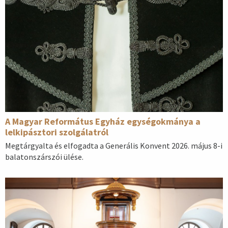
A Magyar Református Egyház egységokmánya a
lelkipásztori szolgálatról
Megtárgyalta és elfogadta a Generális Konvent 2026. május 8-i
balatonszárszói ülése.