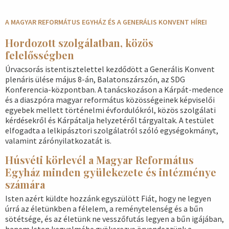
A MAGYAR REFORMÁTUS EGYHÁZ ÉS A GENERÁLIS KONVENT HÍREI
Hordozott szolgálatban, közös
felelősségben
Úrvacsorás istentisztelettel kezdődött a Generális Konvent
plenáris ülése május 8-án, Balatonszárszón, az SDG
Konferencia-központban. A tanácskozáson a Kárpát-medence
és a diaszpóra magyar református közösségeinek képviselői
egyebek mellett történelmi évfordulókról, közös szolgálati
kérdésekről és Kárpátalja helyzetéről tárgyaltak. A testület
elfogadta a lelkipásztori szolgálatról szóló egységokmányt,
valamint zárónyilatkozatát is.
Húsvéti körlevél a Magyar Református
Egyház minden gyülekezete és intézménye
számára
Isten azért küldte hozzánk egyszülött Fiát, hogy ne legyen
úrrá az életünkben a félelem, a reménytelenség és a bűn
sötétsége, és az életünk ne vesszőfutás legyen a bűn igájában,