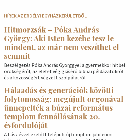
HÍREK AZ ERDÉLYI EGYHÁZKERÜLETBŐL
Hitmorzsák – Póka András
György: Aki Isten kezébe tesz le
mindent, az már nem veszíthet el
semmit
Beszélgetés Póka András Györggyel a gyermekkor hitbeli
örökségéről, az életet végigkísérő bibliai példázatokról
és a közösségért végzett szolgálatról.
Hálaadás és generációk közötti
folytonosság: megújult orgonával
ünnepelték a búzai református
templom fennállásának 20.
évfordulóját
A húsz évvel ezelőtt felépült új templom jubileumi