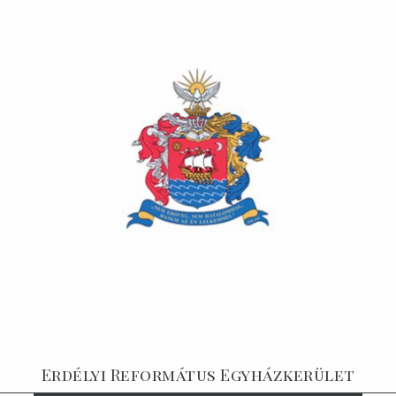
Erdélyi Református Egyházkerület