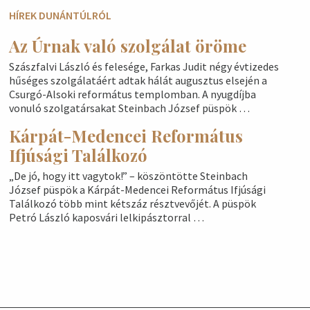
HÍREK DUNÁNTÚLRÓL
Az Úrnak való szolgálat öröme
Szászfalvi László és felesége, Farkas Judit négy évtizedes
hűséges szolgálatáért adtak hálát augusztus elsején a
Csurgó-Alsoki református templomban. A nyugdíjba
vonuló szolgatársakat Steinbach József püspök …
Kárpát-Medencei Református
Ifjúsági Találkozó
„De jó, hogy itt vagytok!” – köszöntötte Steinbach
József püspök a Kárpát-Medencei Református Ifjúsági
Találkozó több mint kétszáz résztvevőjét. A püspök
Petró László kaposvári lelkipásztorral …