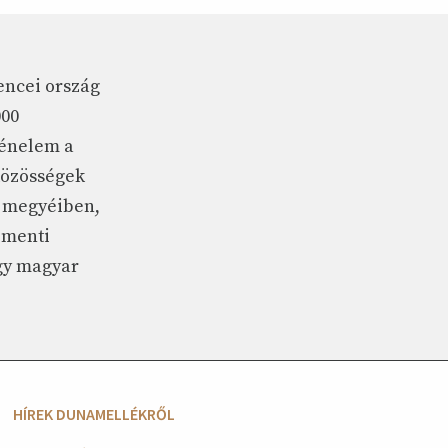
encei ország
000
ténelem a
 közösségek
i megyéiben,
r menti
gy magyar
HÍREK DUNAMELLÉKRŐL