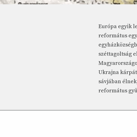
Európa egyik l
református egyh
egyházközségbe
széttagoltság e
Magyarországon
Ukrajna kárpáta
sávjában élnek
református gyül