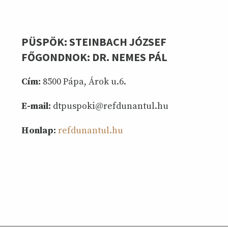
PÜSPÖK: STEINBACH JÓZSEF
FŐGONDNOK: DR. NEMES PÁL
Cím:
8500 Pápa, Árok u.6.
E-mail:
dtpuspoki@refdunantul.hu
Honlap:
refdunantul.hu