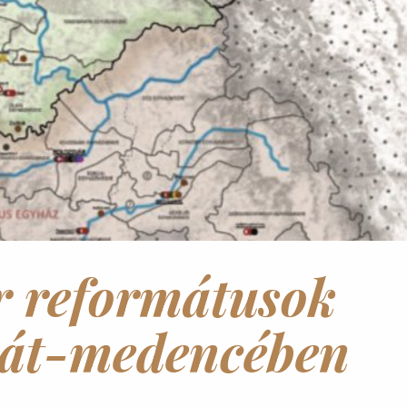
 reformátusok
át-medencében