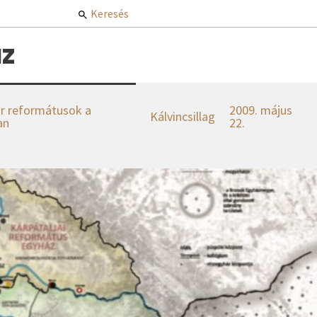
Keresés
z
r reformátusok a
2009. május
Kálvincsillag
an
22.