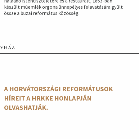
hálaadó istentiszteletére és a restaurált, 1863-ban
készült műemlék orgona ünnepélyes felavatására gyűlt
össze a buzai református közösség.
gyház
A HORVÁTORSZÁGI REFORMÁTUSOK
HÍREIT A HRKKE HONLAPJÁN
OLVASHATJÁK.