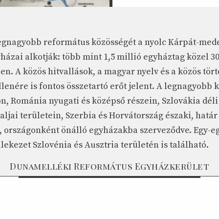
egnagyobb református közösségét a nyolc Kárpát-med
ázai alkotják: több mint 1,5 millió egyháztag közel 3
n. A közös hitvallások, a magyar nyelv és a közös tör
llenére is fontos összetartó erőt jelent. A legnagyobb
, Románia nyugati és középső részein, Szlovákia dél
ljai területein, Szerbia és Horvátország északi, hatá
, országonként önálló egyházakba szerveződve. Egy-e
ekezet Szlovénia és Ausztria területén is található.
Dunamelléki Református Egyházkerület