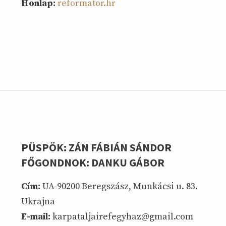
Honlap:
reformator.hr
PÜSPÖK: ZÁN FÁBIÁN SÁNDOR
FŐGONDNOK: DANKU GÁBOR
Cím:
UA-90200 Beregszász, Munkácsi u. 83.
Ukrajna
E-mail:
karpataljairefegyhaz@gmail.com