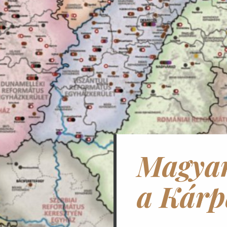
Magyar
a Kárp