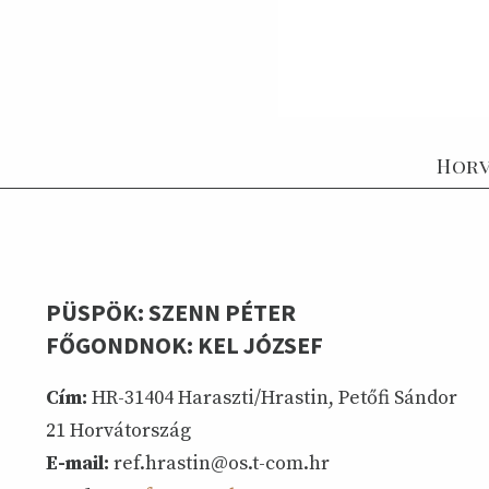
Horv
PÜSPÖK: SZENN PÉTER
FŐGONDNOK: KEL JÓZSEF
Cím:
HR-31404 Haraszti/Hrastin, Petőfi Sándor
21 Horvátország
E-mail:
ref.hrastin@os.t-com.hr