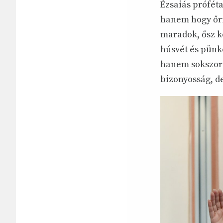
Ézsaiás próféta
hanem hogy őriz
maradok, ősz ko
húsvét és pünk
hanem sokszor a
bizonyosság, de