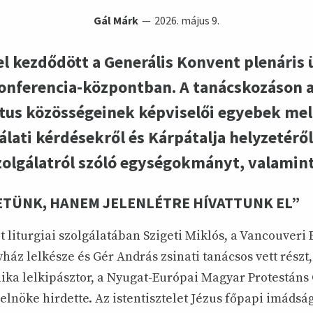
Gál Márk
2026. május 9.
el kezdődött a Generális Konvent plenáris 
onferencia-központban. A tanácskozáson 
us közösségeinek képviselői egyebek mel
lati kérdésekről és Kárpátalja helyzetéről
szolgálatról szóló egységokmányt, valamint
ETÜNK, HANEM JELENLÉTRE HÍVATTUNK EL”
et liturgiai szolgálatában Szigeti Miklós, a Vancouveri
áz lelkésze és Gér András zsinati tanácsos vett részt,
ka lelkipásztor, a Nyugat-Európai Magyar Protestáns
lnöke hirdette. Az istentisztelet Jézus főpapi imádsá