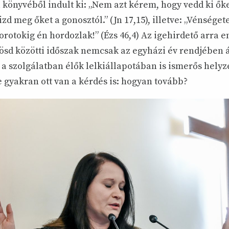
 könyvéből indult ki: „Nem azt kérem, hogy vedd ki őke
d meg őket a gonosztól.” (Jn 17,15), illetve: „Vénsége
rotokig én hordozlak!” (Ézs 46,4) Az igehirdető arra e
ösd közötti időszak nemcsak az egyházi év rendjében 
 szolgálatban élők lelkiállapotában is ismerős helyze
 gyakran ott van a kérdés is: hogyan tovább?