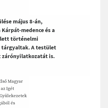
ülése május 8-án,
a Kárpát-medence és a
lett történelmi
 tárgyaltak. A testület
 zárónyilatkozatát is.
 Első Magyar
 az Igét
 Gyülekezetek
gából és