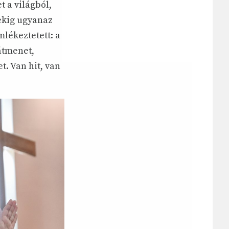
t a világból,
tekig ugyanaz
mlékeztetett: a
átmenet,
t. Van hit, van