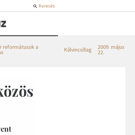
Keresés
z
 reformátusok a
2009. május
Kálvincsillag
an
22.
közös
vent