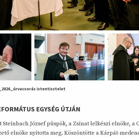
_2026_úrvacsorás istentisztelet
EFORMÁTUS EGYSÉG ÚTJÁN
t Steinbach József püspök, a Zsinat lelkészi elnöke, a 
ető elnöke nyitotta meg. Köszöntötte a Kárpát-medenc