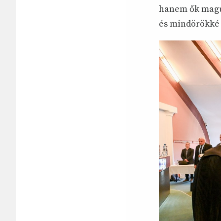
hanem ők maguk
és mindörökké