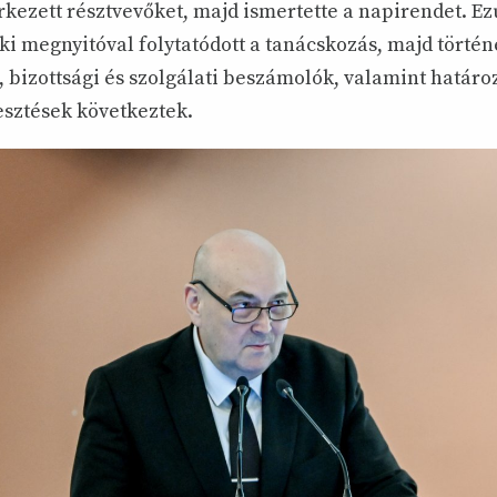
rkezett résztvevőket, majd ismertette a napirendet. Ez
i megnyitóval folytatódott a tanácskozás, majd történ
bizottsági és szolgálati beszámolók, valamint határo
esztések következtek.