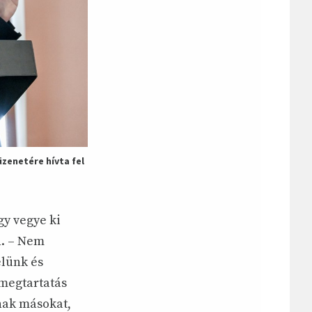
üzenetére hívta fel
gy vegye ki
n. – Nem
élünk és
 megtartatás
nak másokat,