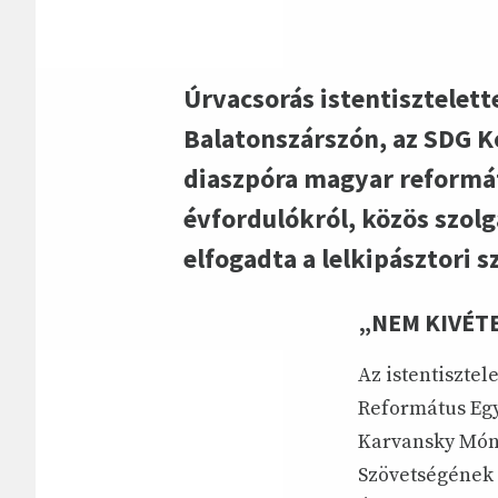
Úrvacsorás istentisztelett
Balatonszárszón, az SDG K
diaszpóra magyar reformát
évfordulókról, közös szolgá
elfogadta a lelkipásztori 
„NEM KIVÉT
Az istentisztel
Református Egyh
Karvansky Móni
Szövetségének e