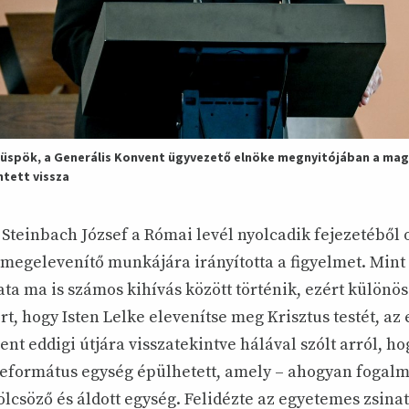
püspök, a Generális Konvent ügyvezető elnöke megnyitójában a ma
ntett vissza
teinbach József a Római levél nyolcadik fejezetéből ol
 megelevenítő munkájára irányította a figyelmet. Mint
ta ma is számos kihívás között történik, ezért különö
t, hogy Isten Lelke elevenítse meg Krisztus testét, az
nt eddigi útjára visszatekintve hálával szólt arról, ho
eformátus egység épülhetett, amely – ahogyan fogalm
csöző és áldott egység. Felidézte az egyetemes zsinat