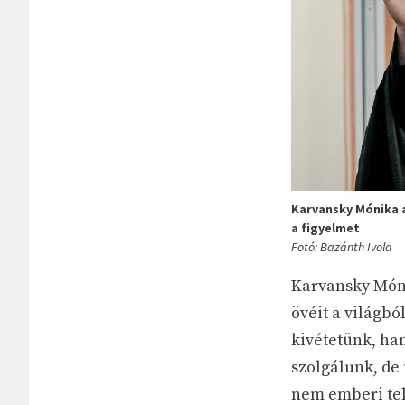
Karvansky Mónika a
a figyelmet
Fotó: Bazánth Ivola
Karvansky Móni
övéit a világbó
kivétetünk, ha
szolgálunk, de 
nem emberi tel