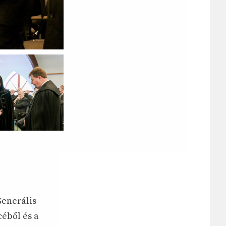
Generális
éből és a