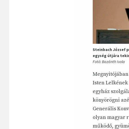
Steinbach József 
egység útjára teki
Fotó: Bazánth Ivola
Megnyitójában S
Isten Lelkének
egyház szolgála
könyörögni azér
Generális Konve
olyan magyar r
működő, gyümöl