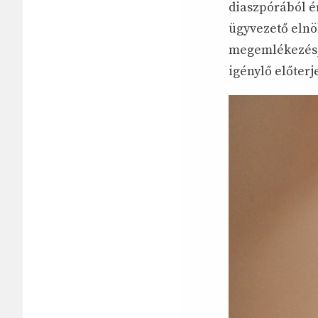
diaszpórából é
ügyvezető elnök
megemlékezés, 
igénylő előterj