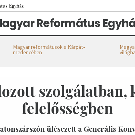
agyar Református Egyhá
Magyar reformátusok a Kárpát-
Magyar
medencében
világb
ozott szolgálatban, 
felelősségben
atonszárszón ülésezett a Generális Kon