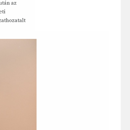
után az
eti
zathozatalt