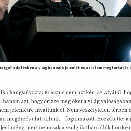
z igehirdetésben a világban való jelenlét és az isteni megtartatás 
ka hangsúlyozta: Krisztus nem azt kéri az Atyától, ho
l, hanem azt, hogy őrizze meg őket a világ valóságába
nem jelenlétre hívattunk el. Nem veszélytelen térben 
mi megőrzés alatt állunk – fogalmazott. Hozzátette: a
jesítmény, mert nemcsak a szolgálatban állók hordoz