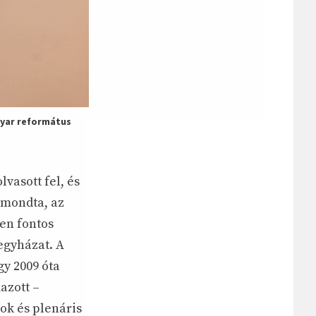
gyar református
vasott fel, és
 mondta, az
sen fontos
 egyházat. A
gy 2009 óta
azott –
ok és plenáris