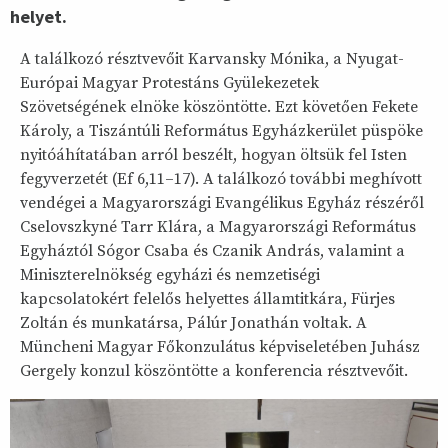
helyet.
A találkozó résztvevőit Karvansky Mónika, a Nyugat-
Európai Magyar Protestáns Gyülekezetek
Szövetségének elnöke köszöntötte. Ezt követően Fekete
Károly, a Tiszántúli Református Egyházkerület püspöke
nyitóáhítatában arról beszélt, hogyan öltsük fel Isten
fegyverzetét (Ef 6,11–17). A találkozó további meghívott
vendégei a Magyarországi Evangélikus Egyház részéről
Cselovszkyné Tarr Klára, a Magyarországi Református
Egyháztól Sógor Csaba és Czanik András, valamint a
Miniszterelnökség egyházi és nemzetiségi
kapcsolatokért felelős helyettes államtitkára, Fürjes
Zoltán és munkatársa, Pálúr Jonathán voltak. A
Müncheni Magyar Főkonzulátus képviseletében Juhász
Gergely konzul köszöntötte a konferencia résztvevőit.