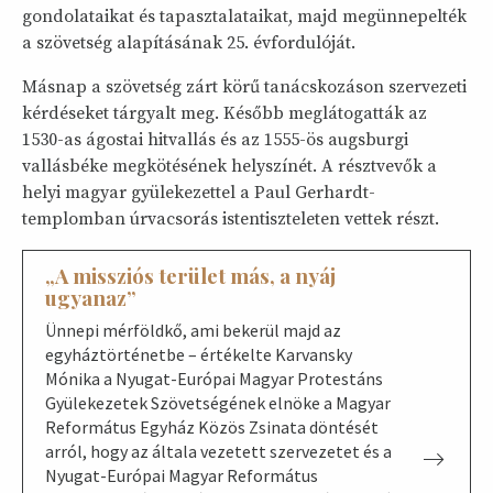
gondolataikat és tapasztalataikat, majd megünnepelték
a szövetség alapításának 25. évfordulóját.
Másnap a szövetség zárt körű tanácskozáson szervezeti
kérdéseket tárgyalt meg. Később meglátogatták az
1530-as ágostai hitvallás és az 1555-ös augsburgi
vallásbéke megkötésének helyszínét. A résztvevők a
helyi magyar gyülekezettel a Paul Gerhardt-
templomban úrvacsorás istentiszteleten vettek részt.
„A missziós terület más, a nyáj
ugyanaz”
Ünnepi mérföldkő, ami bekerül majd az
egyháztörténetbe – értékelte Karvansky
Mónika a Nyugat-Európai Magyar Protestáns
Gyülekezetek Szövetségének elnöke a Magyar
Református Egyház Közös Zsinata döntését
arról, hogy az általa vezetett szervezetet és a
Nyugat-Európai Magyar Református