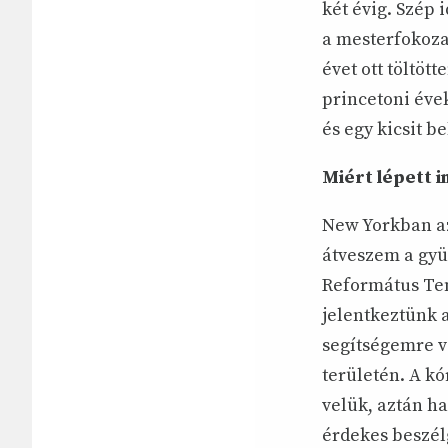
két évig. Szép
a mesterfokozat
évet ott töltöt
princetoni évek
és egy kicsit 
Miért lépett i
New Yorkban az
átveszem a gyü
Református Tem
jelentkeztünk a
segítségemre vo
területén. A k
velük, aztán h
érdekes beszél