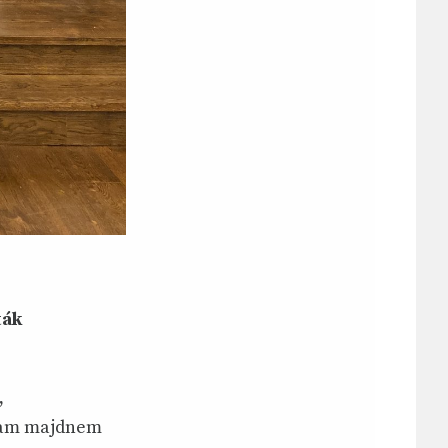
ták
,
ltam majdnem