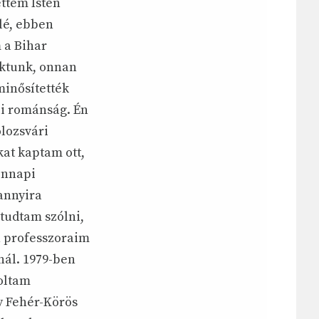
ttem Isten
lé, ebben
 a Bihar
aktunk, onnan
minősítették
li románság. Én
lozsvári
kat kaptam ott,
ennapi
annyira
tudtam szólni,
n professzoraim
nál. 1979-ben
voltam
y Fehér-Körös