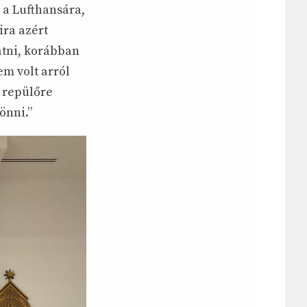
 a Lufthansára,
ira azért
tni, korábban
em volt arról
 repülőre
önni.”