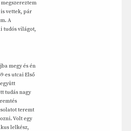
m, megszereztem
is vettek, pár
em. A
 tudós világot,
íjba megy és én
-es utcai Első
együtt
tt tudás nagy
eremtés
solatot teremt
ozni. Volt egy
kus lelkész,