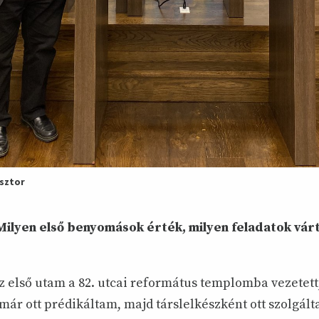
ásztor
Milyen első benyomások érték, milyen feladatok vár
 első utam a 82. utcai református templomba vezetett
már ott prédikáltam, majd társlelkészként ott szolgá