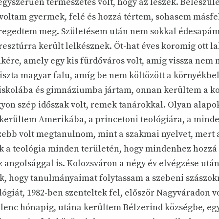
gyszerűen természetes volt, hogy az leszek. Beleszüle
t voltam gyermek, felé és hozzá tértem, sohasem másfe
öregedtem meg. Születésem után nem sokkal édesapám
esztúrra került lelkésznek. Öt-hat éves koromig ott l
kére, amely egy kis fürdőváros volt, amíg vissza nem 
tiszta magyar falu, amíg be nem költözött a környékbe
iskolába és gimnáziumba jártam, onnan kerültem a ko
gyon szép időszak volt, remek tanárokkal. Olyan alapo
kerültem Amerikába, a princetoni teológiára, a mind
ebb volt megtanulnom, mint a szakmai nyelvet, mert 
nk a teológia minden területén, hogy mindenhez hozzá 
sz angolsággal is. Kolozsváron a négy év elvégzése utá
ak, hogy tanulmányaimat folytassam a szebeni szászok
lógiát, 1982-ben szenteltek fel, először Nagyváradon 
ilenc hónapig, utána kerültem Bélzerind községbe, eg