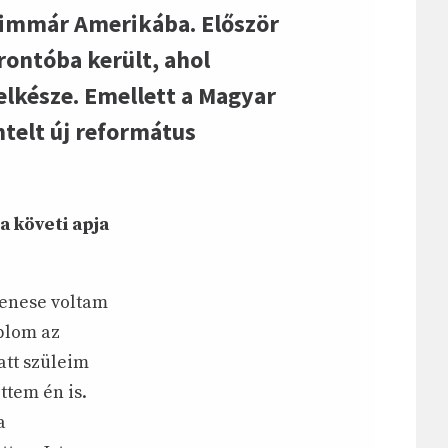
, immár Amerikába. Először
ontóba került, ahol
elkésze. Emellett a Magyar
ntelt új református
a követi apja
denese voltam
plom az
att szüleim
ttem én is.
a