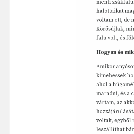
menti zsákfalu
halottaikat ma
voltam ott, de 
Körösújlak, mi
falu volt, és f
Hogyan és mik
Amikor anyósom
kimehessek hoz
ahol a húgomék
maradni, és a 
vártam, az akk
hozzájárulását
voltak, egyből 
leszállíthat b