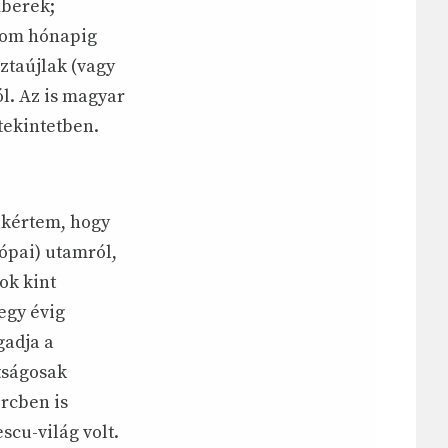
mberek;
árom hónapig
ztaújlak (vagy
l. Az is magyar
 tekintetben.
 kértem, hogy
ópai) utamról,
ok kint
egy évig
gadja a
tságosak
ercben is
scu-világ volt.