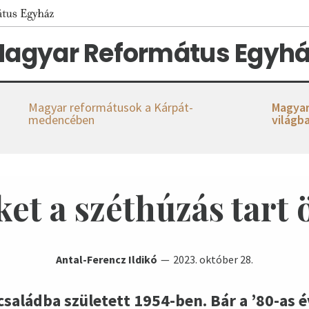
agyar Református Egyhá
Magyar reformátusok a Kárpát-
Magyar
medencében
világb
et a széthúzás tart 
Antal-Ferencz Ildikó
2023. október 28.
zcsaládba született 1954-ben. Bár a ’80-as 