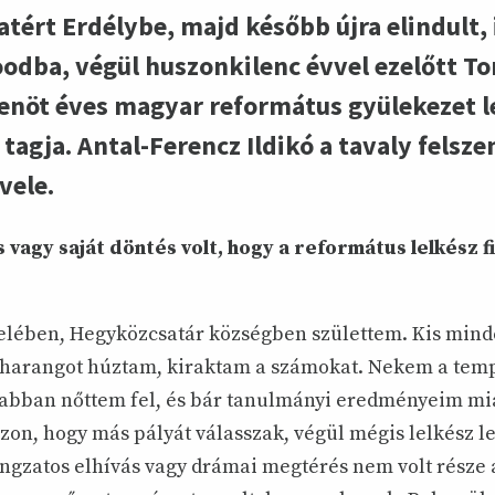
atért Erdélybe, majd később újra elindult
dba, végül huszonkilenc évvel ezelőtt Tor
cvenöt éves magyar református gyülekezet l
tagja. Antal-Ferencz Ildikó a tavaly felsze
vele.
s vagy saját döntés volt, hogy a református lelkész fi
lében, Hegyközcsatár községben születtem. Kis min
harangot húztam, kiraktam a számokat. Nekem a tem
 abban nőttem fel, és bár tanulmányi eredményeim mi
on, hogy más pályát válasszak, végül mégis lelkész le
gzatos elhívás vagy drámai megtérés nem volt része 