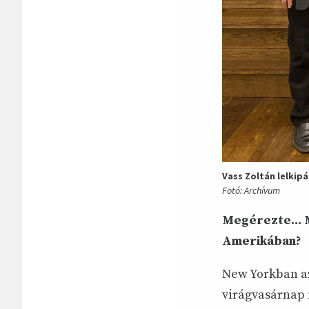
Vass Zoltán lelkip
Fotó: Archívum
Megérezte... 
Amerikában?
New Yorkban az
virágvasárnap 