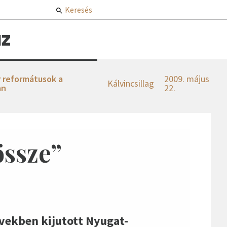
Keresés
z
 reformátusok a
2009. május
Kálvincsillag
an
22.
össze”
években kijutott Nyugat-