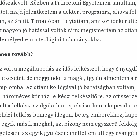
 időszak volt. Közben a Princetoni Egyetemen tanulta
ot, majd jelentkeztem a doktori programra, ahova fel 
tem, aztán itt, Torontóban folytattam, amikor idekerült
 nagyon jó hatással voltak rám: megismertem az ottani
belemélyedtem a teológiai tudományokba.
nnen tovább?
 volt a megállapodás az idős lelkésszel, hogy ő nyugd
lekezetet, de meggondolta magát, így én átmentem a 69
plomba. Az ottani kollégával jó barátságban voltam, 
 hároméves kórházilelkészi felkészítőre. Az ott szerze
lt a lelkészi szolgálatban is, elsősorban a kapcsolatt
órházi lelkész bemegy idegen, beteg emberekhez, kapc
a egyik-másik meghal, azt bizony nem egyszerű feldolg
getésem az egyik gyűlésen: mellettem ült egy evangéli