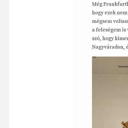
Még Frankfurtb
hogy ezek nem 
mégsem voltam
a feleségem is 
szó, hogy kime
Nagyváradon, é