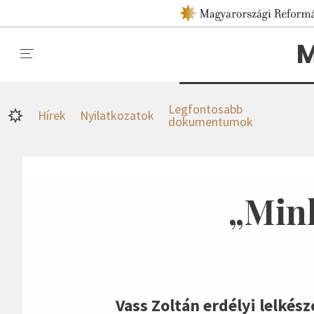
M
Legfontosabb
Hírek
Nyilatkozatok
dokumentumok
„Mink
Vass Zoltán erdélyi lelkés