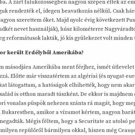
ba. A zárt faluközösségben nagyon szépen éltek az e
guk rendezték el, idegen beavatkozás nélkül. Csak h
nagyon szerettem őket. Majd nyolc évig következett Pus
ndkét nevet használják), húsz kilométerre Nagyváradtó
őleg reformátusok lakták, jó kis gyülekezet volt minden
or került Erdélyből Amerikába?
 másodjára Amerikába ment férjhez, ismét útlevelet
zá. Előtte már visszatértem az algériai (és nyugat-eur
at látogattam, a hatóságok elhihették, hogy nem akar
család is otthon maradt túszként. De ekkor is majdnem 
ori vonalas püspök nehezen szánta rá magát, hogy me
. Bukarestben, amikor a vízumot kértem, nagyon bará
megadták. Mégis féltem, hogy a Securitate az utolsó p
ármilyen repülőről bármilyen okkal, hiszen még Ceaușe