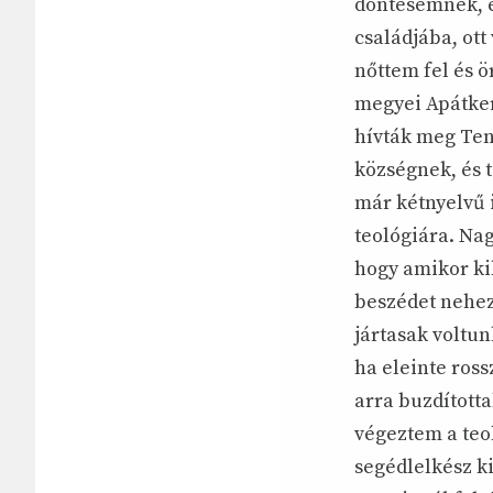
döntésemnek, e
családjába, ot
nőttem fel és 
megyei Apátker
hívták meg Ten
községnek, és 
már kétnyelvű 
teológiára. Na
hogy amikor ki
beszédet nehez
jártasak voltu
ha eleinte ros
arra buzdított
végeztem a teo
segédlelkész k