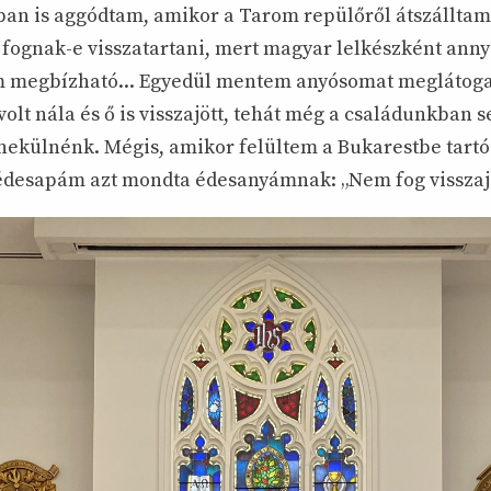
an is aggódtam, amikor a Tarom repülőről átszálltam
fognak-e visszatartani, mert magyar lelkészként anny
 megbízható... Egyedül mentem anyósomat meglátoga
volt nála és ő is visszajött, tehát még a családunkban s
nekülnénk. Mégis, amikor felültem a Bukarestbe tartó
desapám azt mondta édesanyámnak: „Nem fog visszaj