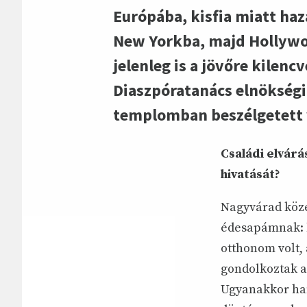
Európába, kisfia miatt haz
New Yorkba, majd Hollywoo
jelenleg is a jövőre kilen
Diaszpóratanács elnökségi 
templomban beszélgetett 
Családi elvárá
hivatását?
Nagyvárad köze
édesapámnak: 
otthonom volt,
gondolkoztak az
Ugyanakkor han