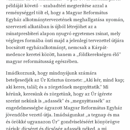
példáját követő – szabadtéri megterítése azzal a
reménységgel tölt el, hogy a Magyar Református
Egyház alkotmánytervezetének meghallgatása nyomán,
szervezeti alkatában is újból létrejöhet az a
zsinatpresbiteri alapon nyugvó egyetemes zsinat, mely
végleges formába önti majd a jelenlegi tervezettel útjára
bocsátott egyházalkotmányt, nemcsak a Kárpát-
medence keretei között, hanem a „földkerekségen élő”
magyar reformátusság egészében.
Imádkozzunk, hogy mindnyájunk számára
beteljesedjék az Úr Krisztus üzenete: „Aki kér, mind kap;
aki keres, talál; és a zörgetőnek megnyittatik.” Mi
kérünk, keresünk és zörgetünk, hogy az Úr ígérete
szerint nekünk is „adassék” és „megnyittassék” az
engedelmességbe ágyazott Magyar Református Egyház
jövendőbe vezető útja. Imádságunkat „a tegnap és ma
és örökké ugyanazon Úr” gondviseléséért könyörögve
zárjuk: dicséret és dicsőség adassék néked, a mi