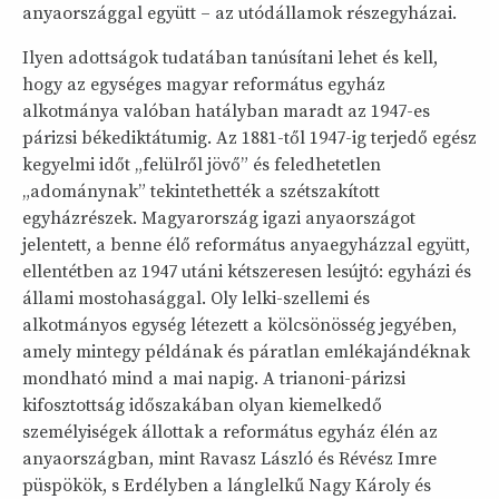
anyaországgal együtt – az utódállamok részegyházai.
Ilyen adottságok tudatában tanúsítani lehet és kell,
hogy az egységes magyar református egyház
alkotmánya valóban hatályban maradt az 1947-es
párizsi békediktátumig. Az 1881-től 1947-ig terjedő egész
kegyelmi időt „felülről jövő” és feledhetetlen
„adománynak” tekintethették a szétszakított
egyházrészek. Magyarország igazi anyaországot
jelentett, a benne élő református anyaegyházzal együtt,
ellentétben az 1947 utáni kétszeresen lesújtó: egyházi és
állami mostohasággal. Oly lelki-szellemi és
alkotmányos egység létezett a kölcsönösség jegyében,
amely mintegy példának és páratlan emlékajándéknak
mondható mind a mai napig. A trianoni-párizsi
kifosztottság időszakában olyan kiemelkedő
személyiségek állottak a református egyház élén az
anyaországban, mint Ravasz László és Révész Imre
püspökök, s Erdélyben a lánglelkű Nagy Károly és