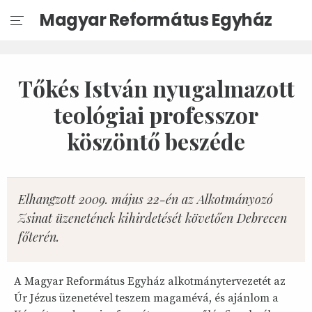
Magyar Református Egyház
Tőkés István nyugalmazott
teológiai professzor
köszöntő beszéde
Elhangzott 2009. május 22-én az Alkotmányozó
Zsinat üzenetének kihirdetését követően Debrecen
főterén.
A Magyar Református Egyház alkotmánytervezetét az
Úr Jézus üzenetével teszem magamévá, és ajánlom a