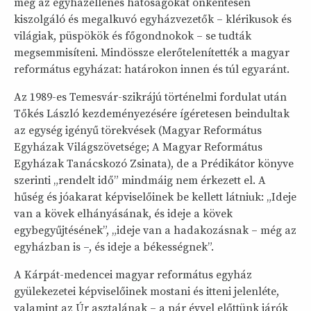
még az egyházellenes hatóságokat önkéntesen
kiszolgáló és megalkuvó egyházvezetők – klérikusok és
világiak, püspökök és főgondnokok – se tudták
megsemmisíteni. Mindössze elerőtelenítették a magyar
református egyházat: határokon innen és túl egyaránt.
Az 1989-es Temesvár-szikrájú történelmi fordulat után
Tőkés László kezdeményezésére ígéretesen beindultak
az egység igényű törekvések (Magyar Református
Egyházak Világszövetsége; A Magyar Református
Egyházak Tanácskozó Zsinata), de a Prédikátor könyve
szerinti „rendelt idő” mindmáig nem érkezett el. A
hűség és jóakarat képviselőinek be kellett látniuk: „Ideje
van a kövek elhányásának, és ideje a kövek
egybegyűjtésének”, „ideje van a hadakozásnak – még az
egyházban is –, és ideje a békességnek”.
A Kárpát-medencei magyar református egyház
gyülekezetei képviselőinek mostani és itteni jelenléte,
valamint az Úr asztalának – a pár évvel előttünk járók