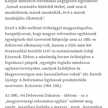
Kárpát-medencei református nagygyűlés figyelmébe:
„Annak aratásába küldelek titeket, amit nem ti
munkáltatok; mások munkálták, és ti a mások
munkájába állottatok.”
Ezzel a lelki-szellemi örökséggel meggazdagodva,
hangsúlyozom, hogy magyar református egyházunk
egységének első szervezeti kifejezője nem az 1881-es
debreceni alkotmány volt, hanem a több mint két
évszázaddal korábbi 1647-es szatmárnémeti Geleji
Kánonok. Ebben a mindmáig becses örökségben a
fogalmazó püspök „egységbe foglalta mindazon
egyházi törvényeket, amelyek Erdélyben és
Magyarországon már használatban voltak” (dr. Bartók
György: A Református Egyházak presbyteriális
szervezete. Kolozsvár 1904. 100.).
Az 1881. évi Debreceni Zsinaton – idézem – az a
„magyarországi református egyház” született meg,
amely „magában foglalta a magyar - szent - koronához