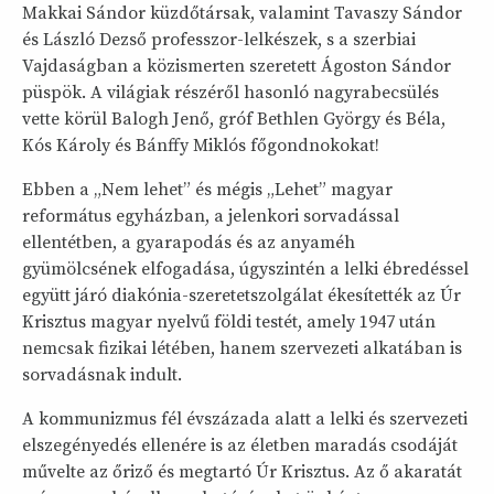
Makkai Sándor küzdőtársak, valamint Tavaszy Sándor
és László Dezső professzor-lelkészek, s a szerbiai
Vajdaságban a közismerten szeretett Ágoston Sándor
püspök. A világiak részéről hasonló nagyrabecsülés
vette körül Balogh Jenő, gróf Bethlen György és Béla,
Kós Károly és Bánffy Miklós főgondnokokat!
Ebben a „Nem lehet” és mégis „Lehet” magyar
református egyházban, a jelenkori sorvadással
ellentétben, a gyarapodás és az anyaméh
gyümölcsének elfogadása, úgyszintén a lelki ébredéssel
együtt járó diakónia-szeretetszolgálat ékesítették az Úr
Krisztus magyar nyelvű földi testét, amely 1947 után
nemcsak fizikai létében, hanem szervezeti alkatában is
sorvadásnak indult.
A kommunizmus fél évszázada alatt a lelki és szervezeti
elszegényedés ellenére is az életben maradás csodáját
művelte az őriző és megtartó Úr Krisztus. Az ő akaratát