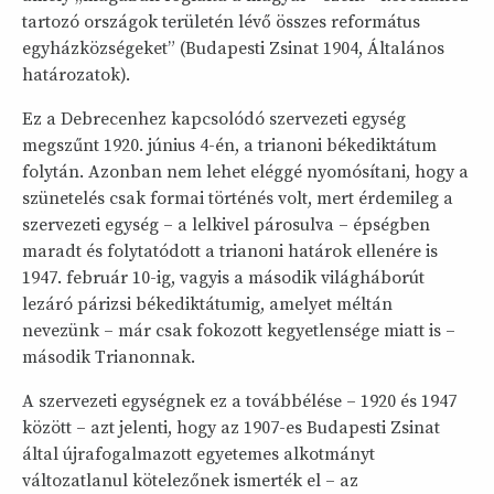
tartozó országok területén lévő összes református
egyházközségeket” (Budapesti Zsinat 1904, Általános
határozatok).
Ez a Debrecenhez kapcsolódó szervezeti egység
megszűnt 1920. június 4-én, a trianoni békediktátum
folytán. Azonban nem lehet eléggé nyomósítani, hogy a
szünetelés csak formai történés volt, mert érdemileg a
szervezeti egység – a lelkivel párosulva – épségben
maradt és folytatódott a trianoni határok ellenére is
1947. február 10-ig, vagyis a második világháborút
lezáró párizsi békediktátumig, amelyet méltán
nevezünk – már csak fokozott kegyetlensége miatt is –
második Trianonnak.
A szervezeti egységnek ez a továbbélése – 1920 és 1947
között – azt jelenti, hogy az 1907-es Budapesti Zsinat
által újrafogalmazott egyetemes alkotmányt
változatlanul kötelezőnek ismerték el – az