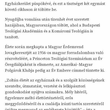
Egyházkerület püspökévé, és ezt a tisztséget két egymást
követő cikluson át töltötte be.
Nyugdíjba vonulása után tizenhét évet szeretett
hazájában, Magyarországon töltött, ahol a Budapesti
Teológiai Akadémián és a Komáromi Teológián is
tanított.
Élete során megkapta a Magyar Érdemrend
lovagkeresztjét az 1956-os magyar forradalomban való
részvételéért, a Princeton Teológiai Szeminárium az Év
Öregdiákjaként is elismerte, az Amerikai–Magyar
Polgárok Klubja pedig az Év Embere címmel tüntette ki.
„Zoltán életét az egyháznak és a szolgált közösségeinek
szentelte, útmutatást, vezetést és lelkipásztori
gondoskodást nyújtva számukra. Mély hitéről,
figyelemre méltó élettörténetéről, erős
meggyőződéséről és a családja iránti tartós szeretetéről
örökre megmarad az emlékezete közöttük” – írta a