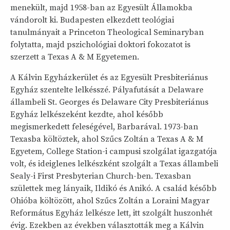
menekült, majd 1958-ban az Egyesült Államokba
vándorolt ki. Budapesten elkezdett teológiai
tanulmányait a Princeton Theological Seminaryban
folytatta, majd pszichológiai doktori fokozatot is
szerzett a Texas A & M Egyetemen.
A Kálvin Egyházkerület és az Egyesült Presbiteriánus
Egyház szentelte lelkésszé. Pályafutását a Delaware
állambeli St. Georges és Delaware City Presbiteriánus
Egyház lelkészeként kezdte, ahol később
megismerkedett feleségével, Barbarával. 1973-ban
Texasba költöztek, ahol Szűcs Zoltán a Texas A & M
Egyetem, College Station-i campusi szolgálat igazgatója
volt, és ideiglenes lelkészként szolgált a Texas állambeli
Sealy-i First Presbyterian Church-ben. Texasban
születtek meg lányaik, Ildikó és Anikó. A család később
Ohióba költözött, ahol Szűcs Zoltán a Loraini Magyar
Református Egyház lelkésze lett, itt szolgált huszonhét
évig. Ezekben az években választották meg a Kálvin