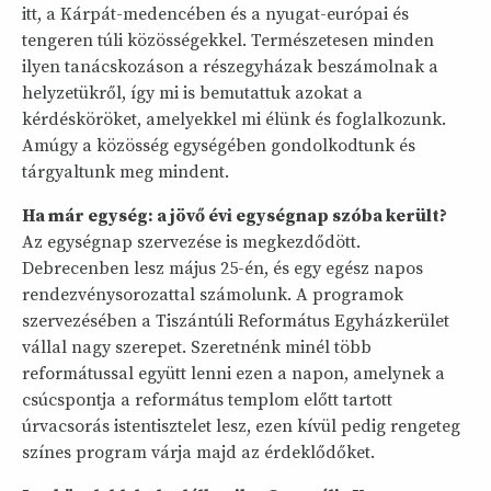
itt, a Kárpát-medencében és a nyugat-európai és
tengeren túli közösségekkel. Természetesen minden
ilyen tanácskozáson a részegyházak beszámolnak a
helyzetükről, így mi is bemutattuk azokat a
kérdésköröket, amelyekkel mi élünk és foglalkozunk.
Amúgy a közösség egységében gondolkodtunk és
tárgyaltunk meg mindent.
Ha már egység: a jövő évi egységnap szóba került?
Az egységnap szervezése is megkezdődött.
Debrecenben lesz május 25-én, és egy egész napos
rendezvénysorozattal számolunk. A programok
szervezésében a Tiszántúli Református Egyházkerület
vállal nagy szerepet. Szeretnénk minél több
reformátussal együtt lenni ezen a napon, amelynek a
csúcspontja a református templom előtt tartott
úrvacsorás istentisztelet lesz, ezen kívül pedig rengeteg
színes program várja majd az érdeklődőket.