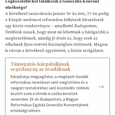
Legközelebb hol találkozik a Generális Konvent
elnöksége?
A következő tanácskozás január 26-án lesz, 27-én pedig
a Kárpát-medencei református lelkészek hivatalosak
egy közös rendezvényre – mindkettő Budapesten.
Örültünk annak, hogy most mi lehettünk a házigazdái a
megbeszélésnek, mindig jó érzés az, hogy ezek az
alkalmak ilyen testvéri közösségben történnek. Magam
is várom a következő egyeztetést, a közös szolgálatot.
Támogatás Kárpátaljának,
segédanyag az óvodáknak
Kárpátalja megsegítése, a megépült óvodák
református neveléssel való megtöltése és a
nyugati testvérekhez való közeledés: többek
között ezek a témák is szóba kerültek
november 16-án Budapesten, a Magyar
Református Egyház Generális Konventjének
elnökségi ülésén.