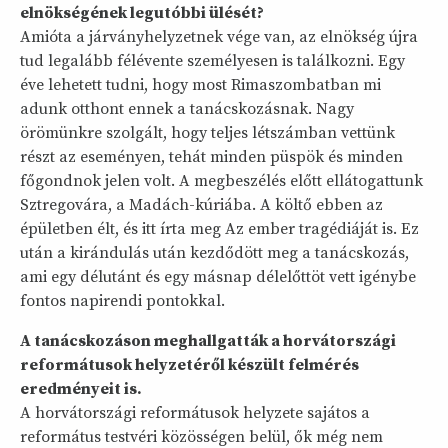
elnökségének legutóbbi ülését?
Amióta a járványhelyzetnek vége van, az elnökség újra
tud legalább félévente személyesen is találkozni. Egy
éve lehetett tudni, hogy most Rimaszombatban mi
adunk otthont ennek a tanácskozásnak. Nagy
örömünkre szolgált, hogy teljes létszámban vettünk
részt az eseményen, tehát minden püspök és minden
főgondnok jelen volt. A megbeszélés előtt ellátogattunk
Sztregovára, a Madách-kúriába. A költő ebben az
épületben élt, és itt írta meg Az ember tragédiáját is. Ez
után a kirándulás után kezdődött meg a tanácskozás,
ami egy délutánt és egy másnap délelőttöt vett igénybe
fontos napirendi pontokkal.
A tanácskozáson meghallgatták a horvátországi
reformátusok helyzetéről készült felmérés
eredményeit is.
A horvátországi reformátusok helyzete sajátos a
református testvéri közösségen belül, ők még nem