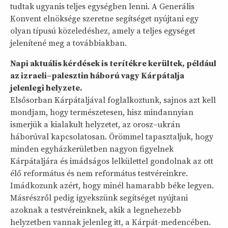
tudtak ugyanis teljes egységben lenni. A Generális
Konvent elnöksége szeretne segítséget nyújtani egy
olyan típusú közeledéshez, amely a teljes egységet
jelenítené meg a továbbiakban.
Napi aktuális kérdések is terítékre kerültek, például
az izraeli–palesztin háború vagy Kárpátalja
jelenlegi helyzete.
Elsősorban Kárpátaljával foglalkoztunk, sajnos azt kell
mondjam, hogy természetesen, hisz mindannyian
ismerjük a kialakult helyzetet, az orosz–ukrán
háborúval kapcsolatosan. Örömmel tapasztaljuk, hogy
minden egyházkerületben nagyon figyelnek
Kárpátaljára és imádságos lelkülettel gondolnak az ott
élő református és nem református testvéreinkre.
Imádkozunk azért, hogy minél hamarabb béke legyen.
Másrészről pedig igyekszünk segítséget nyújtani
azoknak a testvéreinknek, akik a legnehezebb
helyzetben vannak jelenleg itt, a Kárpát-medencében.