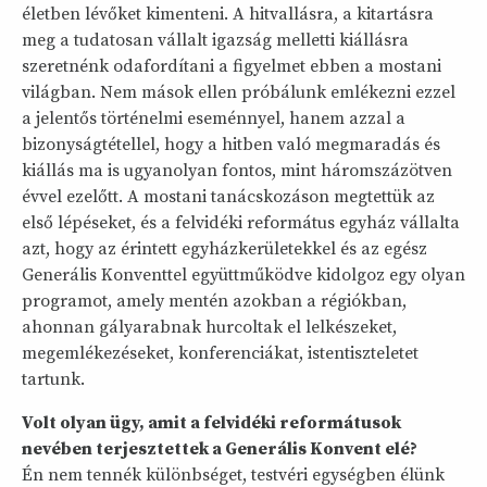
életben lévőket kimenteni. A hitvallásra, a kitartásra
meg a tudatosan vállalt igazság melletti kiállásra
szeretnénk odafordítani a figyelmet ebben a mostani
világban. Nem mások ellen próbálunk emlékezni ezzel
a jelentős történelmi eseménnyel, hanem azzal a
bizonyságtétellel, hogy a hitben való megmaradás és
kiállás ma is ugyanolyan fontos, mint háromszázötven
évvel ezelőtt. A mostani tanácskozáson megtettük az
első lépéseket, és a felvidéki református egyház vállalta
azt, hogy az érintett egyházkerületekkel és az egész
Generális Konventtel együttműködve kidolgoz egy olyan
programot, amely mentén azokban a régiókban,
ahonnan gályarabnak hurcoltak el lelkészeket,
megemlékezéseket, konferenciákat, istentiszteletet
tartunk.
Volt olyan ügy, amit a felvidéki reformátusok
nevében terjesztettek a Generális Konvent elé?
Én nem tennék különbséget, testvéri egységben élünk