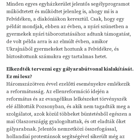
Minden egyes egyházkerület jelentős segélyprogramot
működtetett és működtet jelenleg is, ahogy mi is a
Felvidéken, a diakóniákon keresztül. Csak, hogy egy
példát mondjak, ebben az évben, a nyári szünetben a
gyermekek nyári táboroztatásához adtunk támogatást,
de volt példa arra is az elmúlt évben, amikor
Ukrajnából gyermekeket hoztunk a Felvidékre, és
biztosítottunk számukra egy tartalmas hetet.
Elkezdték tervezni egy gályarabútvonal kialakítását.
Ez mi lesz?
Háromszázötven évvel ezelőtti eseményekre emlékezik
a reformátusság. Az ellenreformáció idején a
református és az evangélikus lelkészeket törvényszék
elé állították Pozsonyban, és akik nem tagadták meg a
szolgálatot, azok közül többeket büntetésből egészen a
mai Olaszországig gyalogoltattak, és ott eladták őket
gályarabnak. Jelentős nemzetközi összefogással,
hollandiai protestánsok segítségével sikerült még az