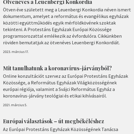
Ötvenéves a Leuenbergi Konkordia
Ötven éve született meg a Leuenbergi Konkordia néven ismert
dokumentum, amelyet a református és evangélikus egyházak
közötti együttműködés egyik mérföldkövének szoktak
tekinteni. A Protestáns Egyházak Európai Közössége
programsorozattal emlékezik az évfordulóra. Cikkünkben
röviden bemutatjuk az ötvenéves Leuenbergi Konkordiát.
2023. március 17.
Mit tanulhatunk a koronavírus-járványból?
Online konzultációt szervez az Európai Protestáns Egyházak
Közössége, a Református Egyházak Világközösségének
európai régiója, valamint a Svájci Református Egyház a
koronavírus-járvány teológiai és etikai kihívásairól.
2021. március 5.
Európai választások – út megbékéléshez
Az Európai Protestáns Egyházak Közösségének Tanácsa