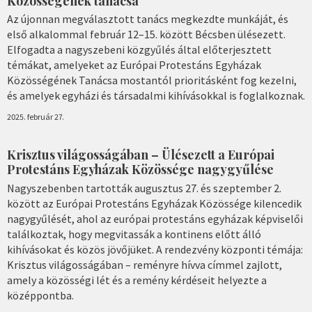
Közösségének tanácsa
Az újonnan megválasztott tanács megkezdte munkáját, és
első alkalommal február 12–15. között Bécsben ülésezett.
Elfogadta a nagyszebeni közgyűlés által előterjesztett
témákat, amelyeket az Európai Protestáns Egyházak
Közösségének Tanácsa mostantól prioritásként fog kezelni,
és amelyek egyházi és társadalmi kihívásokkal is foglalkoznak.
2025. február 27.
Krisztus világosságában – Ülésezett a Európai
Protestáns Egyházak Közössége nagygyűlése
Nagyszebenben tartották augusztus 27. és szeptember 2.
között az Európai Protestáns Egyházak Közössége kilencedik
nagygyűlését, ahol az európai protestáns egyházak képviselői
találkoztak, hogy megvitassák a kontinens előtt álló
kihívásokat és közös jövőjüket. A rendezvény központi témája:
Krisztus világosságában – reményre hívva címmel zajlott,
amely a közösségi lét és a remény kérdéseit helyezte a
középpontba.