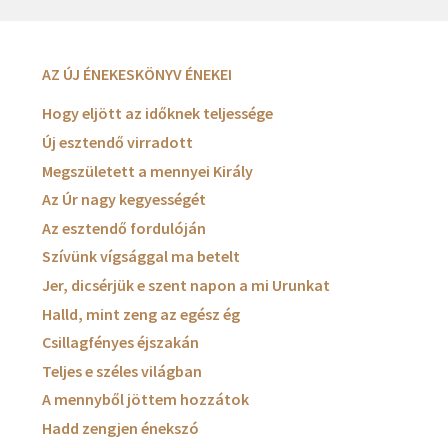
AZ ÚJ ÉNEKESKÖNYV ÉNEKEI
Hogy eljött az időknek teljessége
Új esztendő virradott
Megszületett a mennyei Király
Az Úr nagy kegyességét
Az esztendő fordulóján
Szívünk vígsággal ma betelt
Jer, dicsérjük e szent napon a mi Urunkat
Halld, mint zeng az egész ég
Csillagfényes éjszakán
Teljes e széles világban
A mennyből jöttem hozzátok
Hadd zengjen énekszó