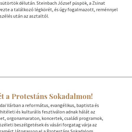
sütörtök délután. Steinbach József püspök, a Zsinat
vezte a találkozó légkörét, és úgy fogalmazott, reménnyel
szélés után az asztaltól.
ét a Protestáns Sokadalmon!
dai Várban a református, evangélikus, baptista és
itéleti és kulturális fesztiválon adnak hálát az
elet, orgonamaraton, koncertek, családi programok,
özéleti beszélgetések és vásári forgatag várja az
gramért látogasson el a Protestáns Sokadalom