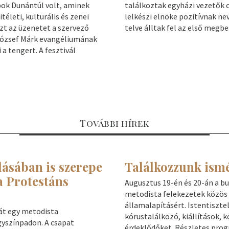
pok Dunántúl volt, aminek
találkoztak egyházi vezetők c
életi, kulturális és zenei
lelkészi elnöke pozitívnak ne
zt az üzenetet a szervező
telve álltak fel az első megbe
József Márk evangéliumának
a tengert. A fesztivál
További hírek
ásában is szerepe
Találkozzunk ism
a Protestáns
Augusztus 19-én és 20-án a bu
metodista felekezetek közös h
államalapításért. Istentiszt
át egy metodista
kórustalálkozó, kiállítások, k
gyszínpadon. A csapat
érdeklődőket. Részletes pro