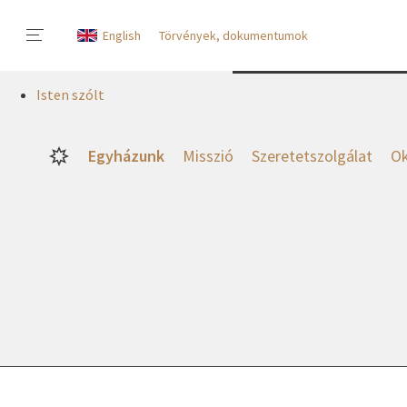
English
Törvények, dokumentumok
Isten szólt
Egyházunk
Misszió
Szeretetszolgálat
Ok