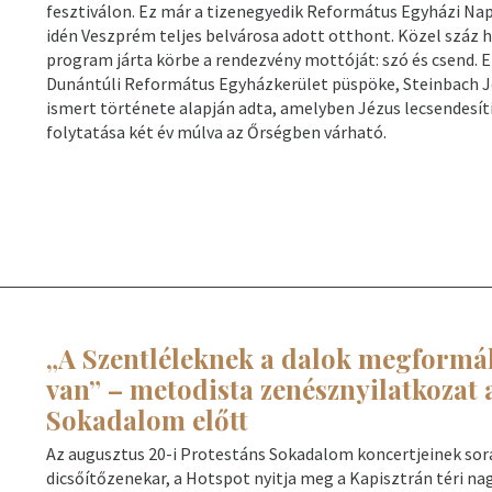
fesztiválon. Ez már a tizenegyedik Református Egyházi Na
idén Veszprém teljes belvárosa adott otthont. Közel száz hit
program járta körbe a rendezvény mottóját: szó és csend. E
Dunántúli Református Egyházkerület püspöke, Steinbach 
ismert története alapján adta, amelyben Jézus lecsendesíti 
folytatása két év múlva az Őrségben várható.
„A Szentléleknek a dalok megformál
van” – metodista zenésznyilatkozat 
Sokadalom előtt
Az augusztus 20-i Protestáns Sokadalom koncertjeinek sor
dicsőítőzenekar, a Hotspot nyitja meg a Kapisztrán téri na