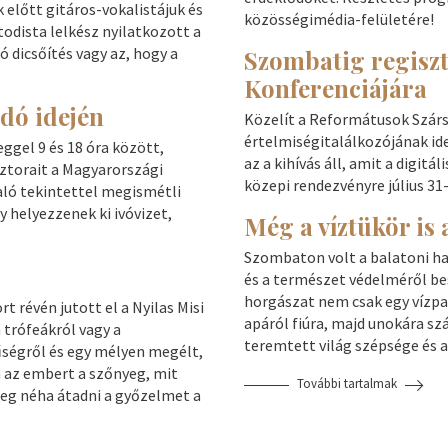
 előtt gitáros-vokalistájuk és
közösségimédia-felületére!
odista lelkész nyilatkozott a
 dicsőítés vagy az, hogy a
Szombatig regisz
Konferenciájára
dó idején
Közelít a Reformátusok Szár
értelmiségitalálkozójának id
ggel 9 és 18 óra között,
az a kihívás áll, amit a digit
sztorait a Magyarországi
közepi rendezvényre július 31-
ló tekintettel megismétli
y helyezzenek ki ivóvizet,
Még a víztükör is 
Szombaton volt a balatoni hala
és a természet védelméről be
horgászat nem csak egy vízpa
rt révén jutott el a Nyilas Misi
apáról fiúra, majd unokára szá
 trófeákról vagy a
teremtett világ szépsége és az
ségről és egy mélyen megélt,
a az embert a szőnyeg, mit
További tartalmak
meg néha átadni a győzelmet a