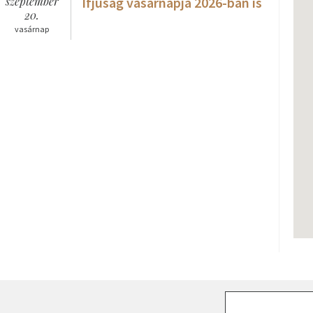
szeptember
Ifjúság vasárnapja 2026-ban is
20.
vasárnap