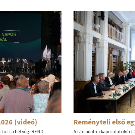
026 (videó)
Reményteli első eg
ntött a hétvégi REND-
A társadalmi kapcsolatokért é