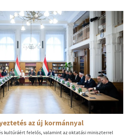
yeztetés az új kormánnyal
s kultúráért felelős, valamint az oktatási miniszterrel