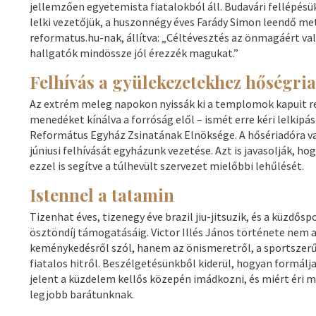
jellemzően egyetemista fiatalokból áll. Budavári fellépésük
lelki vezetőjük, a huszonnégy éves Farády Simon leendő met
reformatus.hu-nak, állítva: „Céltévesztés az önmagáért való
hallgatók mindössze jól érezzék magukat.”
Felhívás a gyülekezetekhez hőségria
Az extrém meleg napokon nyissák ki a templomok kapuit re
menedéket kínálva a forróság elől – ismét erre kéri lelkipá
Református Egyház Zsinatának Elnöksége. A hősériadóra va
júniusi felhívását egyházunk vezetése. Azt is javasolják, hog
ezzel is segítve a túlhevült szervezet mielőbbi lehűlését.
Istennel a tatamin
Tizenhat éves, tizenegy éve brazil jiu-jitsuzik, és a küzdőspo
ösztöndíj támogatásáig. Victor Illés János története nem a
keménykedésről szól, hanem az önismeretről, a sportszerű
fiatalos hitről. Beszélgetésünkből kiderül, hogyan formálj
jelent a küzdelem kellős közepén imádkozni, és miért éri 
legjobb barátunknak.