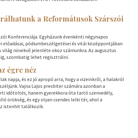
trálhatunk a Reformátusok Szárszói
szói Konferenciája. Egyházunk évenkénti négynapos
ei előadásai, pódiumbeszélgetései és vitái középpontjában
ális világ növekvő jelenléte okoz számunkra. Az augusztus
ig, szombatig lehet regisztrálni.
az égre néz
k napja, és ez jó apropó arra, hogy a vizeinkről, a halakról
széljünk. Vajna Lajos presbiter számára azonban a
rti időtöltés, hanem gyerekkora óta tartó szenvedély,
lló örökség, és egy olyan csendes lelki tér, ahol a
 istenhit találkozik.