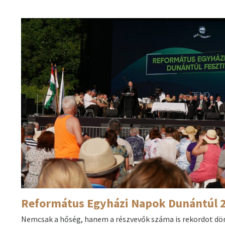
Református Egyházi Napok Dunántúl 2
Nemcsak a hőség, hanem a részvevők száma is rekordot dö