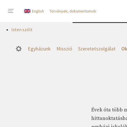
English
Törvények, dokumentumok
Isten szólt
Egyházunk
Misszió
Szeretetszolgálat
Ok
Évek óta több 
hittanoktatásb
egyházi iskolák