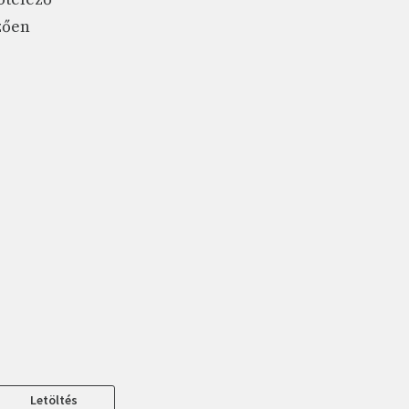
zően
Letöltés