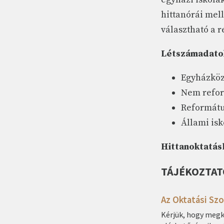
hittanórái mel
választható a r
Létszámadato
Egyházközs
Nem reform
Református
Állami isk
Hittanoktatás
TÁJÉKOZTAT
Az Oktatási Sz
Kérjük, hogy megk