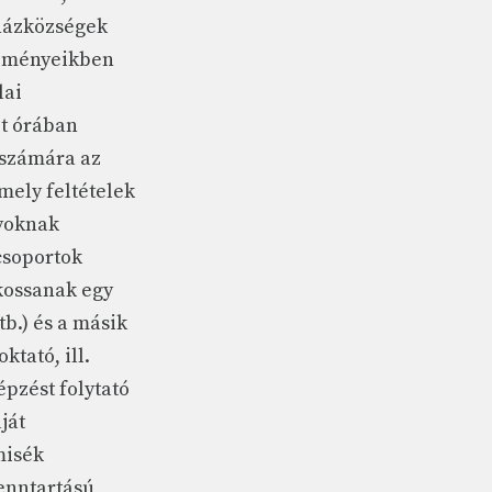
yházközségek
tézményeikben
lai
ét órában
i számára az
amely feltételek
nyoknak
csoportok
kossanak egy
tb.) és a másik
ktató, ill.
pzést folytató
ját
misék
enntartású