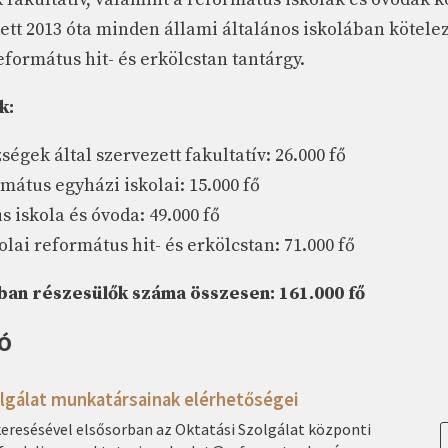
lett 2013 óta minden állami általános iskolában kötele
eformátus hit- és erkölcstan tantárgy.
k:
égek által szervezett fakultatív: 26.000 fő
átus egyházi iskolai: 15.000 fő
 iskola és óvoda: 49.000 fő
olai református hit- és erkölcstan: 71.000 fő
ban részesülők száma összesen: 161.000 fő
Ó
olgálat munkatársainak elérhetőségei
eresésével elsősorban az Oktatási Szolgálat központi