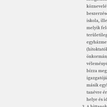
köznevelé
beszerzésé
iskola, il
melyik fel
területile
egyházmeg
(hitoktató
önkormányz
véleményé
bízza meg
igazgatójá
másik egyh
tanévre ér
helye és i
A hittanok