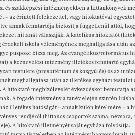
si és szakképzési intézményekben a hittankönyvek me
t – az érintett felekezettel, vagy hitoktatóval egyeztet
letve annak fenntartója biztosítja függetlenül attól, ho
ekezet hittanát választják. A katolikus hitoktatót (hito
g érdekelt iskola véleményének meghallgatása után az 
ye püspöke bízza meg. Az evangélikus/református hi
kat) a köznevelési intézmény illetékes fenntartó egyhá
ati testülete (presbitérium és közgyűlés) és az inté
nek meghallgatása után az illetékes egyházi testület
. A hitoktató megbízólevelét évkezdéskor bemutatja a
nak. A fogadó intézmény a tanév elején szintén írásban
áz illetékes hatóságát – annak külön kérelmére – a hi
vényes rendjéről (hittanos csoportok száma, névsora, 
deje). A hitoktató illetményét saját egyháza folyósítja.
tató tartsa tiszteletben az intézmény hagyományait, ü