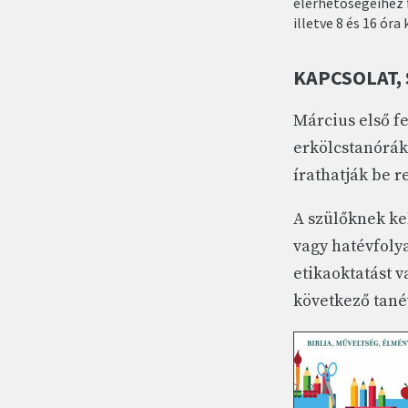
elérhetőségeihez 
illetve 8 és 16 ór
KAPCSOLAT,
Március első fe
erkölcstanórákk
írathatják be 
A szülőknek kel
vagy hatévfoly
etikaoktatást v
következő tané