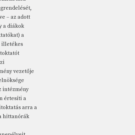
grendelését,
ve – az adott
gy a diákok
ktatókat) a
illetékes
toktatót
zi
zmény vezetője
 elnöksége
z intézmény
 értesíti a
toktatás arra a
a hittanórák
nnepélyeit,