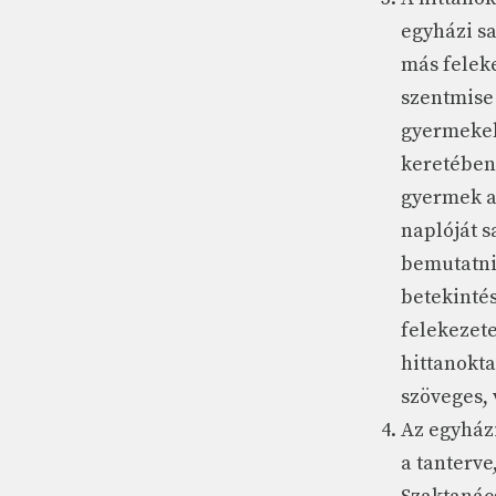
egyházi sa
más feleke
szentmise 
gyermekek 
keretében
gyermek a 
naplóját s
bemutatni
betekintés
felekezete
hittanokta
szöveges, 
Az egyházi
a tanterve