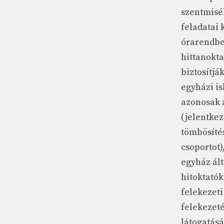
szentmisé
feladatai
órarendbe 
hittanokta
biztosítjá
egyházi is
azonosak a
(jelentkez
tömbösíté
csoportot)
egyház ált
hitoktatók
felekezeti
felekezeté
látogatás