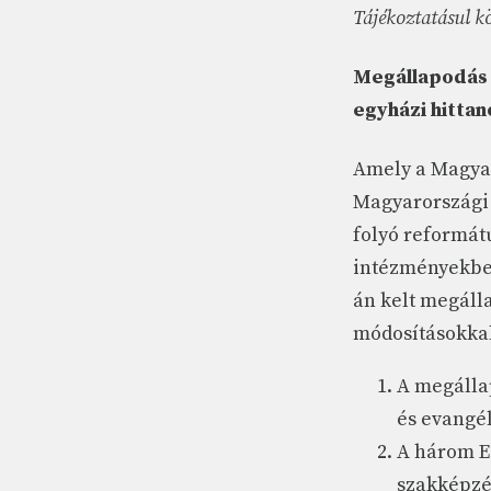
Tájékoztatásul kö
Megállapodás 
egyházi hittan
Amely a Magyar
Magyarországi 
folyó reformát
intézményekben
án kelt megálla
módosításokkal
A megálla
és evangé
A három Eg
szakképzés