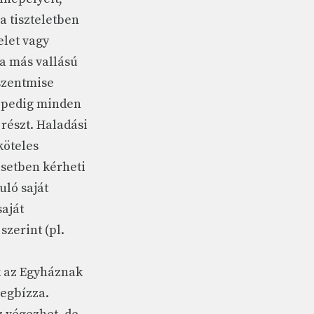
sa tiszteletben
elet vagy
 a más vallású
 szentmise
t pedig minden
részt. Haladási
köteles
esetben kérheti
uló saját
saját
szerint (pl.
ak az Egyháznak
megbízza.