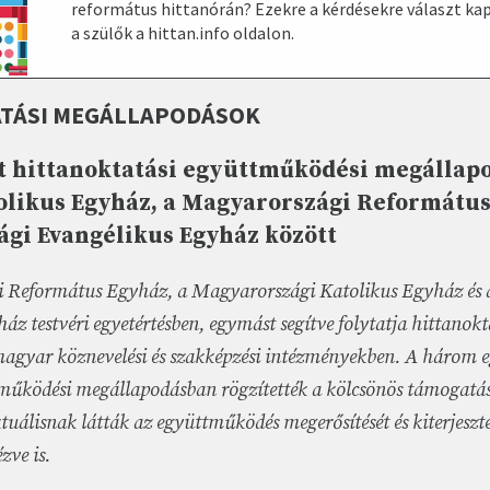
református hittanórán? Ezekre a kérdésekre választ k
a szülők a hittan.info oldalon.
TÁSI MEGÁLLAPODÁSOK
tt hittanoktatási együttműködési megállap
likus Egyház, a Magyarországi Református
gi Evangélikus Egyház között
 Református Egyház, a Magyarországi Katolikus Egyház és
z testvéri egyetértésben, egymást segítve folytatja hittanokt
magyar köznevelési és szakképzési intézményekben. A három e
űködési megállapodásban rögzítették a kölcsönös támogatás
tuálisnak látták az együttműködés megerősítését és kiterjeszté
zve is.