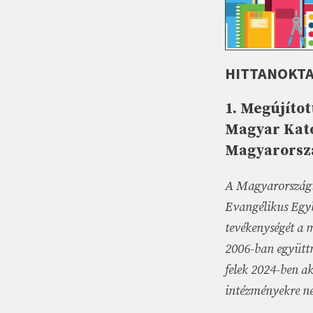
HITTANOKTA
1. Megújíto
Magyar Kato
Magyarorszá
A Magyarországi
Evangélikus Egyhá
tevékenységét a 
2006-ban együttm
felek 2024-ben ak
intézményekre né