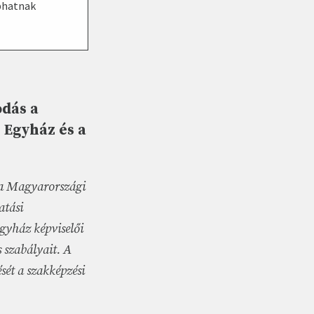
aphatnak
odás a
 Egyház és a
 a Magyarországi
atási
gyház képviselői
 szabályait. A
sét a szakképzési