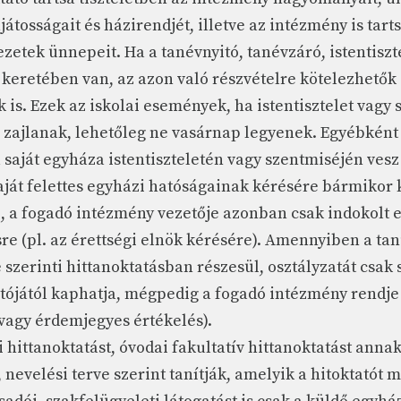
játosságait és házirendjét, illetve az intézmény is tart
zetek ünnepeit. Ha a tanévnyitó, tanévzáró, istentiszt
keretében van, az azon való részvételre kötelezhetők
is. Ezek az iskolai események, ha istentisztelet vagy
 zajlanak, lehetőleg ne vasárnap legyenek. Egyébkén
saját egyháza istentiszteletén vagy szentmiséjén vesz 
aját felettes egyházi hatóságainak kérésére bármikor 
, a fogadó intézmény vezetője azonban csak indokolt 
re (pl. az érettségi elnök kérésére). Amennyiben a tan
 szerinti hittanoktatásban részesül, osztályzatát csak 
tójától kaphatja, mégpedig a fogadó intézmény rendje 
vagy érdemjegyes értékelés).
 hittanoktatást, óvodai fakultatív hittanoktatást ann
, nevelési terve szerint tanítják, amelyik a hitoktatót 