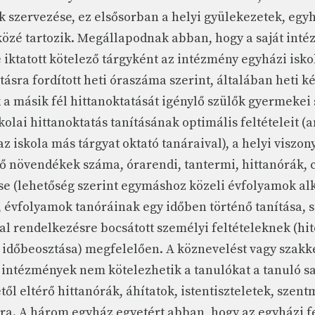
k szervezése, ez elsősorban a helyi gyülekezetek, eg
 közé tartozik. Megállapodnak abban, hogy a saját in
iktatott kötelező tárgyként az intézmény egyházi isko
tásra fordított heti óraszáma szerint, általában heti k
k a másik fél hittanoktatását igénylő szülők gyermeke
kolai hittanoktatás tanításának optimális feltételeit (
z iskola más tárgyat oktató tanáraival), a helyi viszo
ő növendékek száma, órarendi, tantermi, hittanórák, 
se (lehetőség szerint egymáshoz közeli évfolyamok al
, évfolyamok tanóráinak egy időben történő tanítása, s
al rendelkezésre bocsátott személyi feltételeknek (hito
 időbeosztása) megfelelően. A köznevelést vagy szakké
 intézmények nem kötelezhetik a tanulókat a tanuló sa
től eltérő hittanórák, áhítatok, istentiszteletek, szent
ára. A három egyház egyetért abban, hogy az egyházi f