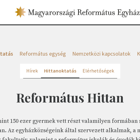
tatás
Református egység
Nemzetközi kapcsolatok
K
Hírek
Hittanoktatás
Elérhetőségek
Református Hittan
mint 150 ezer gyermek vett részt valamilyen formában
an. Az egyházközségeink által szervezett alkalmak, a
 fakultatív, valamint a református iskolák és óvodák k