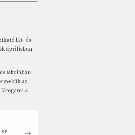
tható hit- és
ők áprilisban
nos iskolában
yermekük az
 látogatni a
ik a