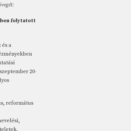
övegét:
ben folytatott
 és a
ntézményekben
ktatási
 szeptember 20-
lyos
us, református
nevelési,
teletek,