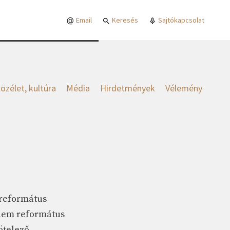
Email
Keresés
Sajtókapcsolat
özélet, kultúra
Média
Hirdetmények
Vélemény
 református
 nem református
ötelező