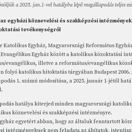
zöljük a 2025. jan.1-vel hatályba lépő megállapodás teljes sz
az egyházi köznevelési és szakképzési intézmények
oktatási tevékenységről
 Katolikus Egyház, Magyarországi Református Egyház
Evangélikus Egyház között a katolikus közoktatási i
us/evangélikus, illetve a református/evangélikus közo
 folyó katolikus hitoktatás tárgyában Budapest 2006.
podás 1. számú módosítása, a 2025. január 1-jétől hatá
.
podás hatálya kiterjed minden magyarországi katolik
likus köznevelési és szakképzési intézményre.
yház egyetért abban, hogy az általuk fenntartott köz
i intézményeknek nem feladata az áhítatok, istentisz