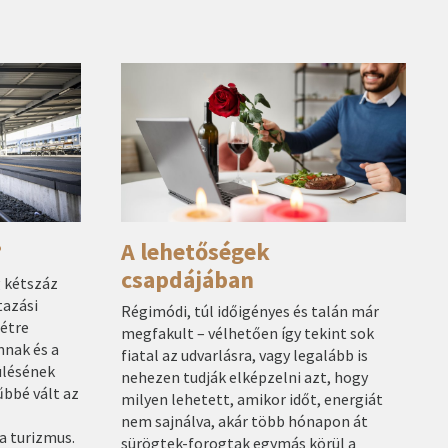
?
A lehetőségek
csapdájában
g kétszáz
tazási
Régimódi, túl időigényes és talán már
étre
megfakult – vélhetően így tekint sok
mnak és a
fiatal az udvarlásra, vagy legalább is
ülésének
nehezen tudják elképzelni azt, hogy
bbé vált az
milyen lehetett, amikor időt, energiát
nem sajnálva, akár több hónapon át
a turizmus.
sürögtek-forogtak egymás körül a