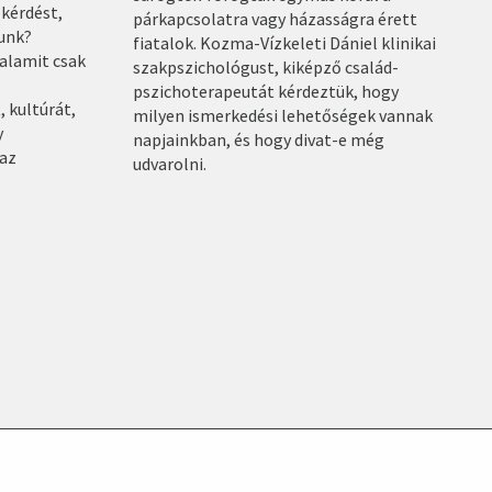
kérdést,
párkapcsolatra vagy házasságra érett
zunk?
fiatalok. Kozma-Vízkeleti Dániel klinikai
alamit csak
szakpszichológust, kiképző család-
pszichoterapeutát kérdeztük, hogy
, kultúrát,
milyen ismerkedési lehetőségek vannak
y
napjainkban, és hogy divat-e még
 az
udvarolni.