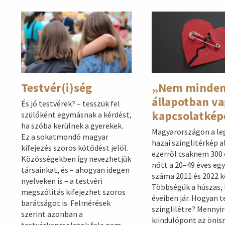
Testvér(i)ség
„Nem minde
állapotban v
És jó testvérek? – tesszük fel
kapcsolatkép
szülőként egymásnak a kérdést,
ha szóba kerülnek a gyerekek.
Magyarországon a le
Ez a sokatmondó magyar
hazai szinglitérkép a
kifejezés szoros kötődést jelöl.
ezerről csaknem 300 
Közösségekben így nevezhetjük
nőtt a 20–49 éves eg
társainkat, és – ahogyan idegen
száma 2011 és 2022 k
nyelveken is – a testvéri
Többségük a húszas,
megszólítás kifejezhet szoros
éveiben jár. Hogyan t
barátságot is. Felmérések
szinglilétre? Mennyi
szerint azonban a
kiindulópont az öni
testvérkapcsolatok fele nem