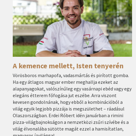
A kemence mellett, Isten tenyerén
Vörösboros marhapofa, vadasmártás és pirított gomba.
Ha egy átlagos magyar ember meghallja ezeket az
alapanyagokat, valószínűleg egy vasárnapi ebéd vagy egy
elegáns étterem főfogása jut eszébe. Arra viszont
kevesen gondolnának, hogy ebből a kombinációból a
világ egyik legjobb pizzája is megszülethet – ráadásul
Olaszországban. Erdei Róbert idén januárban a rimini
pizza-világbajnokságon a nemzetközi zsűri szívébe és a
világ élvonalába sütötte magát ezzel a hamisítatlan,
magyaros ízvilággal.