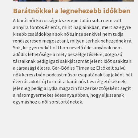
Barátnőkkel a legnehezebb időkben
A barátnői közösségek szerepe talán soha nem volt
annyira fontos és erős, mint napjainkban, mert az egyre
kisebb családokban sok nő szinte senkivel nem tudja
rendszeresen megosztani, milyen terhek nehezednek rá.
Sok, kisgyermekét otthon nevelő édesanyának nem
adódik lehetősége a mély beszélgetésekre, dolgozó
társaiknak pedig igazi sakkjátszmát jelent időt szakítani
a társasági életre. Gér-Bódiss Tímea az Eltökélt szívű
nők keresztyén podcastműsor csapatának tagjaként hét
éven át adott új formát a barátnős beszélgetéseknek,
jelenleg pedig a Lydia magazin főszerkesztőjeként segít
a háromgyermekes édesanya abban, hogy eljussanak
egymáshoz a női sorstörténetek.