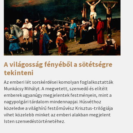
A világosság fényéből a sötétségre
tekinteni
Az emberi lét sorskérdései komolyan foglalkoztatták
Munkácsy Mihályt. A megvetett, szenvedő és elítélt
emberek ugyanúgy megjelentek festményein, mint a
nagypolgári tárdalom mindennapjai. Húsvéthoz
közeledve a világhírű festőművész Krisztus-trilógiája
vihet közelebb minket az emberi alakban megjelent
Isten szenvedéstörténetéhez.