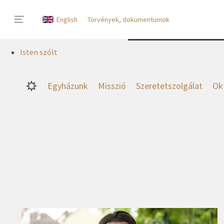
English
Törvények, dokumentumok
Isten szólt
Egyházunk
Misszió
Szeretetszolgálat
Ok