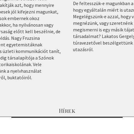
De feltesszük-e magunkban a 
akítják azt, hogy mennyire
hogy egyáltalán miért is uta
esek jól kifejezni magunkat,
Megelégszünk-e azzal, hogy v
 sok embernek okoz
megnézünk, vagy szeretnénk
kkor, ha nyilvánosan vagy
megismerni is egy másik tájat
saság előtt kell beszélnie, de
társadalmat? Lakatos Gergel
ldás. Nagy Fruzsina
túravezetővel beszélgettünk
ént egyetemistáknak
utazásról.
s üzleti kommunikációt tanít,
dig társalapítója a Szónok
torikaiskolának. Vele
nk a nyelvhasználat
ől, buktatóiról.
Hírek