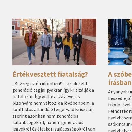
Értékvesztett fiatalság?
A szóbe
írásban
„Bezzeg az én időmben!” – az idősebb
generáció tagjai gyakran így kritizálják a
Anyanyelvün
fiatalokat. Így volt ez száz éve, és
beszédfejlő
bizonyára nem változik a jövőben sem, a
iskolai évek
konfliktus állandó. Steigervald Krisztián
Felnőttkorb
szerint azonban nem generációs
nyelvhaszná
különbségekről, hanem generációs
szókincsünk
jegyekről és életkori sajátosságokról van
nyelvhelyes