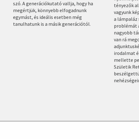
szó. A generációkutató vallja, hogy ha
tényezők al
megértjük, könnyebb elfogadnunk
vagyunk kép
egymást, és ideális esetben még
a lámpaláz
tanulhatunk is a másik generációtól.
problémát a
nagyobb tár
van rá mego
adjunktusk
irodalmat é
mellette pe
Születik Re
beszélgettü
nehézségeir