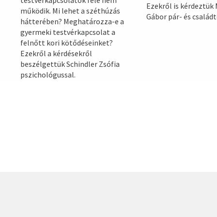
Ezekről is kérdeztük
működik. Mi lehet a széthúzás
Gábor pár- és család
hátterében? Meghatározza-e a
gyermeki testvérkapcsolat a
felnőtt kori kötődéseinket?
Ezekről a kérdésekről
beszélgettük Schindler Zsófia
pszichológussal.