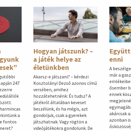
n
Hogyan játszunk? –
Együtt
agyunk
a játék helye az
enni
esek”
életünkben
A beszélge
már a gas
gutóbbi
Akarsz-e játszani? – kérdezi
emlékeiben
lapján 247
Kosztolányi Dezső azonos című
ősember be
ezerre
versében, amihez
ennek kösz
yedülállók
hozzátehetnénk: És tudsz? A
megjelené
özött.
játékról általában keveset
egymagába
 harmincas
beszélünk, és ha mégis, azt
akárcsak a
ekintünk a
gondoljuk, csak a gyerekek
azonban ö
re fontos
játszhatnak. Vagy rögtön a
ősközösség
smeret?
videójátékokra gondolunk. De