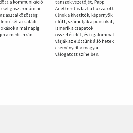
tanszék vezetőjét, Papp
ődött a kommunikáció
Anette-et is lázba hozza: ott
József gasztronómiai
ülnek a kivetítők, képernyők
t az asztalközösség
előtt, számolják a pontokat,
elentését a családi
ismerik a csapatok
zokások a mai napig
összetételét, és izgalommal
épp a mediterrán
várják az előttünk álló hetek
eseményeit a magyar
válogatott színeiben.