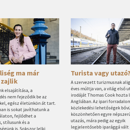
liség ma már
Turista vagy utazó
 zajlik
A szervezett turizmusnak ali
éves múltja van, a világ első u
k elsajátítása, a
irodáját Thomas Cook hozta l
dés nem fejeződik be az
Angliában. Az ipari forradalo
kel, egész életünkön át tart.
közlekedési lehetőségek bőv
an is sokat javíthatunk a
köszönhetően egyre népszerű
laton, fejlődhet a
utazás, mára pedig az egyik
, stílusunk és a
legjelentősebb iparággá vált 
ségünk is. Sokszor lelki