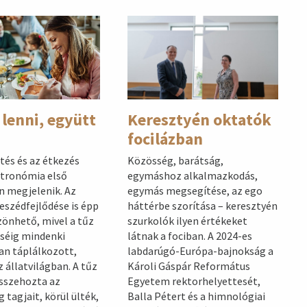
Keresztyén oktatók
 lenni, együtt
focilázban
Közösség, barátság,
tés és az étkezés
egymáshoz alkalmazkodás,
ztronómia első
egymás megsegítése, az ego
 megjelenik. Az
háttérbe szorítása – keresztyén
szédfejlődése is épp
szurkolók ilyen értékeket
önhető, mivel a tűz
látnak a fociban. A 2024-es
séig mindenki
labdarúgó-Európa-bajnokság a
n táplálkozott,
Károli Gáspár Református
z állatvilágban. A tűz
Egyetem rektorhelyettesét,
sszehozta az
Balla Pétert és a himnológiai
 tagjait, körül ülték,