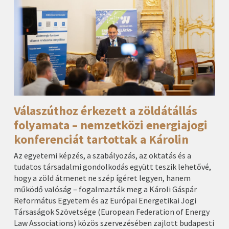
Válaszúthoz érkezett a zöldátállás
folyamata – nemzetközi energiajogi
konferenciát tartottak a Károlin
Az egyetemi képzés, a szabályozás, az oktatás és a
tudatos társadalmi gondolkodás együtt teszik lehetővé,
hogy a zöld átmenet ne szép ígéret legyen, hanem
működő valóság – fogalmazták meg a Károli Gáspár
Református Egyetem és az Európai Energetikai Jogi
Társaságok Szövetsége (European Federation of Energy
Law Associations) közös szervezésében zajlott budapesti