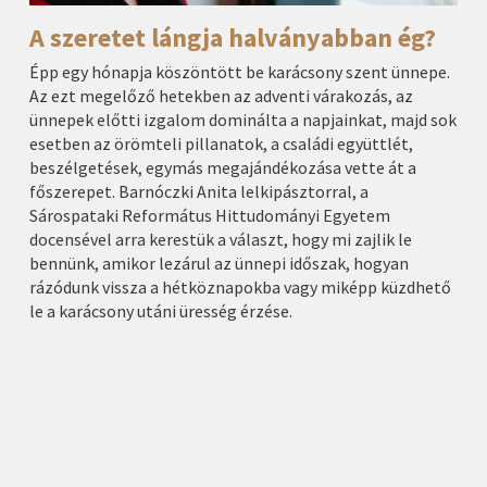
A szeretet lángja halványabban ég?
Épp egy hónapja köszöntött be karácsony szent ünnepe.
Az ezt megelőző hetekben az adventi várakozás, az
ünnepek előtti izgalom dominálta a napjainkat, majd sok
esetben az örömteli pillanatok, a családi együttlét,
beszélgetések, egymás megajándékozása vette át a
főszerepet. Barnóczki Anita lelkipásztorral, a
Sárospataki Református Hittudományi Egyetem
docensével arra kerestük a választ, hogy mi zajlik le
bennünk, amikor lezárul az ünnepi időszak, hogyan
rázódunk vissza a hétköznapokba vagy miképp küzdhető
le a karácsony utáni üresség érzése.