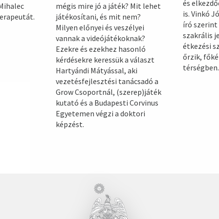
és elkezd
 Mihalec
mégis mire jó a játék? Mit lehet
is. Vinkó 
terapeutát.
játékosítani, és mit nem?
író szerin
Milyen előnyei és veszélyei
szakrális j
vannak a videójátékoknak?
étkezési s
Ezekre és ezekhez hasonló
őrzik, fők
kérdésekre keressük a választ
térségben.
Hartyándi Mátyással, aki
vezetésfejlesztési tanácsadó a
Grow Csoportnál, (szerep)játék
kutató és a Budapesti Corvinus
Egyetemen végzi a doktori
képzést.