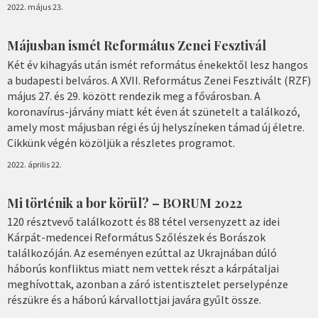
2022. május 23.
Májusban ismét Református Zenei Fesztivál
Két év kihagyás után ismét református énekektől lesz hangos
a budapesti belváros. A XVII. Református Zenei Fesztivált (RZF)
május 27. és 29. között rendezik meg a fővárosban. A
koronavírus-járvány miatt két éven át szünetelt a találkozó,
amely most májusban régi és új helyszíneken támad új életre.
Cikkünk végén közöljük a részletes programot.
2022. április 22.
Mi történik a bor körül? – BORUM 2022
120 résztvevő találkozott és 88 tétel versenyzett az idei
Kárpát-medencei Református Szőlészek és Borászok
találkozóján. Az eseményen ezúttal az Ukrajnában dúló
háborús konfliktus miatt nem vettek részt a kárpátaljai
meghívottak, azonban a záró istentisztelet perselypénze
részükre és a háború kárvallottjai javára gyűlt össze.