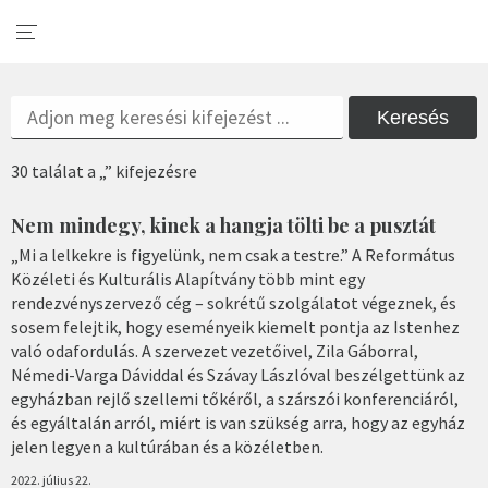
Keresés
30 találat a „” kifejezésre
Nem mindegy, kinek a hangja tölti be a pusztát
„Mi a lelkekre is figyelünk, nem csak a testre.” A Református
Közéleti és Kulturális Alapítvány több mint egy
rendezvényszervező cég – sokrétű szolgálatot végeznek, és
sosem felejtik, hogy eseményeik kiemelt pontja az Istenhez
való odafordulás. A szervezet vezetőivel, Zila Gáborral,
Némedi-Varga Dáviddal és Szávay Lászlóval beszélgettünk az
egyházban rejlő szellemi tőkéről, a szárszói konferenciáról,
és egyáltalán arról, miért is van szükség arra, hogy az egyház
jelen legyen a kultúrában és a közéletben.
2022. július 22.