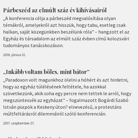
Párbeszéd az elmúlt száz év kihívásairól
„A konferencia célja a párbeszéd megvalósítása olyan
témákról, amelyekről azt hisszük, hogy tabu, esetleg csak
halkan, saját közegünkben beszélünk róla" – hangzott el az
Egyház és társadalom az elmúlt száz évben című kolozsvári
tudományos tanácskozáson.
2018. június 12.
„Inkább voltam bölcs, mint bátor”
„Paradoxon volt magunkhoz ölelni a hóhért és azt hirdetni,
hogy az egyház túlélésének feltétele, ha azokkal
szövetkezünk, akik soha egy percre nem tettek le arról, hogy
megszüntessék az egyházat" – fogalmazott Bogárdi Szabó
István püspök a Keskeny úton? elnevezésű, a protestáns
múltfeltárásról dilemmáiról szóló konferencián.
2017. szeptember 27.