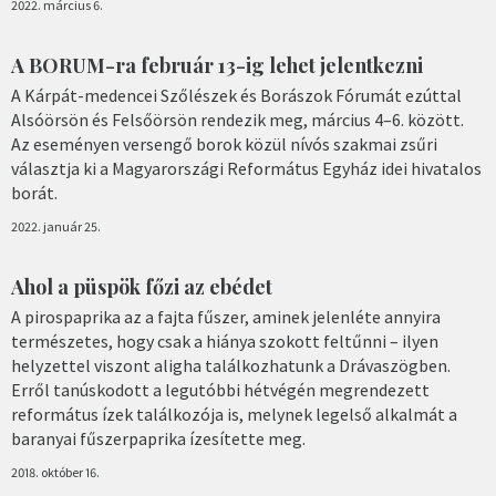
2022. március 6.
A BORUM-ra február 13-ig lehet jelentkezni
A Kárpát-medencei Szőlészek és Borászok Fórumát ezúttal
Alsóörsön és Felsőörsön rendezik meg, március 4–6. között.
Az eseményen versengő borok közül nívós szakmai zsűri
választja ki a Magyarországi Református Egyház idei hivatalos
borát.
2022. január 25.
Ahol a püspök főzi az ebédet
A pirospaprika az a fajta fűszer, aminek jelenléte annyira
természetes, hogy csak a hiánya szokott feltűnni – ilyen
helyzettel viszont aligha találkozhatunk a Drávaszögben.
Erről tanúskodott a legutóbbi hétvégén megrendezett
református ízek találkozója is, melynek legelső alkalmát a
baranyai fűszerpaprika ízesítette meg.
2018. október 16.