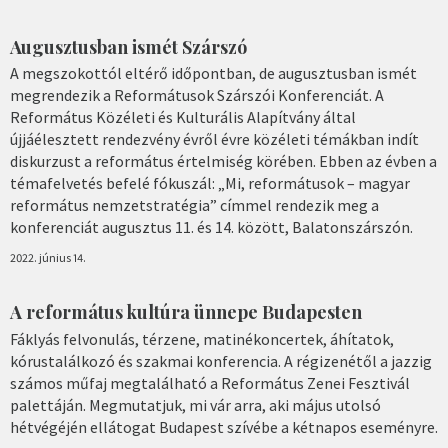
Augusztusban ismét Szárszó
A megszokottól eltérő időpontban, de augusztusban ismét
megrendezik a Reformátusok Szárszói Konferenciát. A
Református Közéleti és Kulturális Alapítvány által
újjáélesztett rendezvény évről évre közéleti témákban indít
diskurzust a református értelmiség körében. Ebben az évben a
témafelvetés befelé fókuszál: „Mi, reformátusok – magyar
református nemzetstratégia” címmel rendezik meg a
konferenciát augusztus 11. és 14. között, Balatonszárszón.
2022. június 14.
A református kultúra ünnepe Budapesten
Fáklyás felvonulás, térzene, matinékoncertek, áhítatok,
kórustalálkozó és szakmai konferencia. A régizenétől a jazzig
számos műfaj megtalálható a Református Zenei Fesztivál
palettáján. Megmutatjuk, mi vár arra, aki május utolsó
hétvégéjén ellátogat Budapest szívébe a kétnapos eseményre.