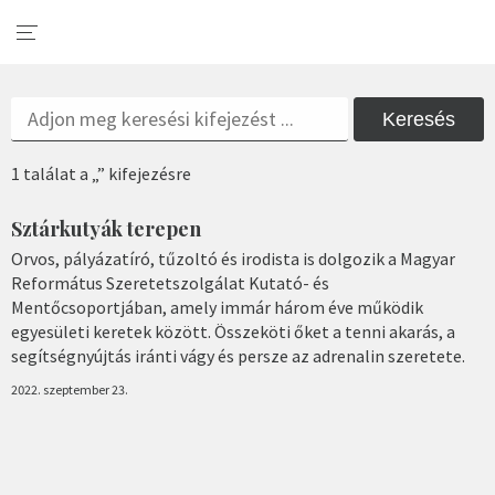
Keresés
1 találat a „” kifejezésre
Sztárkutyák terepen
Orvos, pályázatíró, tűzoltó és irodista is dolgozik a Magyar
Református Szeretetszolgálat Kutató- és
Mentőcsoportjában, amely immár három éve működik
egyesületi keretek között. Összeköti őket a tenni akarás, a
segítségnyújtás iránti vágy és persze az adrenalin szeretete.
2022. szeptember 23.