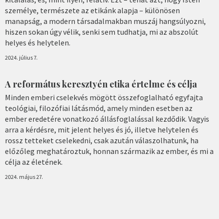
személye, természete az etikánk alapja – különösen
manapság, a modern társadalmakban muszáj hangsúlyozni,
hiszen sokan úgy vélik, senki sem tudhatja, mi az abszolút
helyes és helytelen.
2024. július 7.
A református keresztyén etika értelme és célja
Minden emberi cselekvés mögött összefoglalható egyfajta
teológiai, filozófiai látásmód, amely minden esetben az
ember eredetére vonatkozó állásfoglalással kezdődik. Vagyis
arra a kérdésre, mit jelent helyes és jó, illetve helytelen és
rossz tetteket cselekedni, csak azután válaszolhatunk, ha
előzőleg meghatároztuk, honnan származik az ember, és mi a
célja az életének.
2024. május 27.