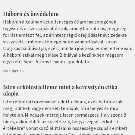
Háború és önvédelem
Háborún általában két ellenséges állam hadseregének
fegyveres összecsapását értjük, amely borzalmas, rengeteg
forrást emészt fel, az érintett régiók fejlődését évtizedekre
visszaveti, emberek tömegeinek elvándorlásával, sokak
tragikus halálával jár, ezért minden jóérzésű ember ellene van.
A háború etikai megítélése Bibliával a kezünkben mégsem
egyszerű. Sipos Ajtony Levente gondolatai.
2025. április 6.
Isten erkölcsi jelleme mint a keresztyén etika
alapja
Isten erkölcsi törvényeket adott nekünk, ezek határozzák
meg, mit kell vagy nem kell tennünk, mi a helyes és mi a
helytelen. Mindezek mércéje Isten természete. Ha viszont ő
nincs, akkor ebből az következik, hogy a végső „erkölcsi
értékekre” vonatkozó állításaink összessége csupán emberi
kitalálás, és, mint ilyen, relatív. Ezt – tehát azt, hogy Isten