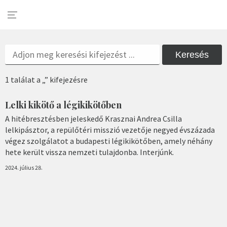
Keresés
1 találat a „” kifejezésre
Lelki kikötő a légikikötőben
A hitébresztésben jeleskedő Krasznai Andrea Csilla
lelkipásztor, a repülőtéri misszió vezetője negyed évszázada
végez szolgálatot a budapesti légikikötőben, amely néhány
hete került vissza nemzeti tulajdonba. Interjúnk.
2024. július 28.