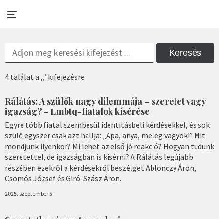
Keresés
4 találat a „” kifejezésre
Rálátás: A szülők nagy dilemmája – szeretet vagy
igazság? - Lmbtq-fiatalok kísérése
Egyre több fiatal szembesül identitásbeli kérdésekkel, és sok
szülő egyszer csak azt hallja: „Apa, anya, meleg vagyok!” Mit
mondjunk ilyenkor? Mi lehet az első jó reakció? Hogyan tudunk
szeretettel, de igazságban is kísérni? A Rálátás legújabb
részében ezekről a kérdésekről beszélget Ablonczy Áron,
Csomós József és Giró-Szász Áron.
2025. szeptember 5.