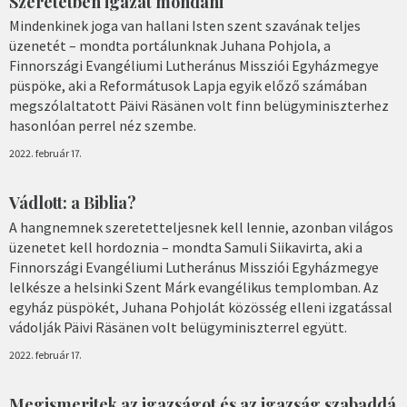
Szeretetben igazat mondani
Mindenkinek joga van hallani Isten szent szavának teljes
üzenetét – mondta portálunknak Juhana Pohjola, a
Finnországi Evangéliumi Lutheránus Missziói Egyházmegye
püspöke, aki a Reformátusok Lapja egyik előző számában
megszólaltatott Päivi Räsänen volt finn belügyminiszterhez
hasonlóan perrel néz szembe.
2022. február 17.
Vádlott: a Biblia?
A hangnemnek szeretetteljesnek kell lennie, azonban világos
üzenetet kell hordoznia – mondta Samuli Siikavirta, aki a
Finnországi Evangéliumi Lutheránus Missziói Egyházmegye
lelkésze a helsinki Szent Márk evangélikus templomban. Az
egyház püspökét, Juhana Pohjolát közösség elleni izgatással
vádolják Päivi Räsänen volt belügyminiszterrel együtt.
2022. február 17.
Megismeritek az igazságot és az igazság szabaddá