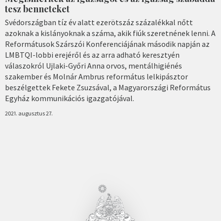
tesz benneteket
Svédországban tíz év alatt ezerötszáz százalékkal nőtt
azoknak a kislányoknak a száma, akik fiúk szeretnének lenni. A
Reformátusok Szárszói Konferenciájának második napján az
LMBTQI-lobbi erejéről és az arra adható keresztyén
válaszokról Ujlaki-Győri Anna orvos, mentálhigiénés
szakember és Molnár Ambrus református lelkipásztor
beszélgettek Fekete Zsuzsával, a Magyarországi Református
Egyház kommunikációs igazgatójával.
2021. augusztus 27.