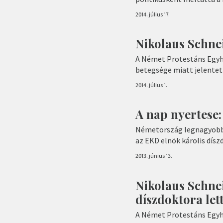
2014. július 17.
Nikolaus Schne
A Német Protestáns Egyh
betegsége miatt jelentet
2014. július 1.
A nap nyertese
Németország legnagyobb 
az EKD elnök károlis dísz
2013. június 13.
Nikolaus Schne
díszdoktora let
A Német Protestáns Egyh