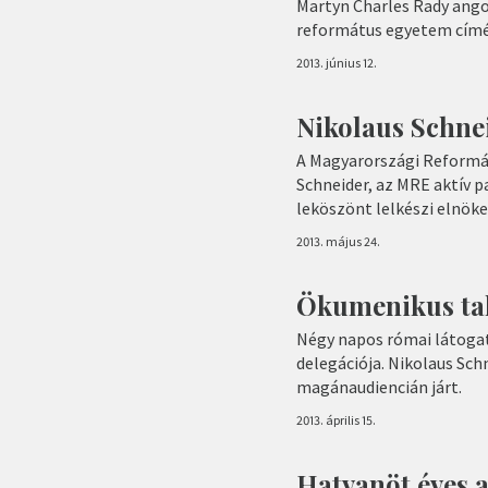
Martyn Charles Rady ango
református egyetem címé
2013. június 12.
Nikolaus Schnei
A Magyarországi Reformá
Schneider, az MRE aktív 
leköszönt lelkészi elnök
2013. május 24.
Ökumenikus ta
Négy napos római látoga
delegációja. Nikolaus Sch
magánaudiencián járt.
2013. április 15.
Hatvanöt éves a