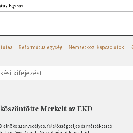
tatás
Református egység
Nemzetközi kapcsolatok
K
 köszöntötte Merkelt az EKD
D elnöke szenvedélyes, felelősségteljes és mértéktartó
 hatvan éves Angela Merkel német kancellárt.