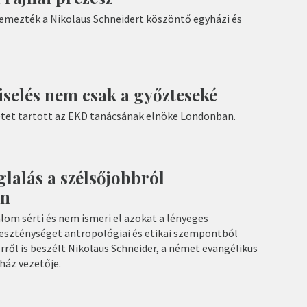
ellemezték a Nikolaus Schneidert köszöntő egyházi és
iselés nem csak a győzteseké
tet tartott az EKD tanácsának elnöke Londonban.
glalás a szélsőjobbról
an
lom sérti és nem ismeri el azokat a lényeges
reszténységet antropológiai és etikai szempontból
rről is beszélt Nikolaus Schneider, a német evangélikus
yház vezetője.