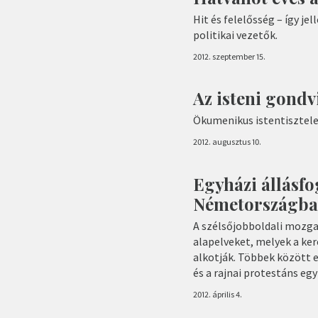
Hit és felelősség – így j
politikai vezetők.
2012. szeptember 15.
Az isteni gondv
Ökumenikus istentisztele
2012. augusztus 10.
Egyházi állásfo
Németországb
A szélsőjobboldali mozga
alapelveket, melyek a ke
alkotják. Többek között e
és a rajnai protestáns eg
2012. április 4.