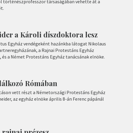
l történészprofesszor társaságában vehette át a
t.
der a Károli díszdoktora lesz
tus Egyház vendégeként hazánkba látogat Nikolaus
partneregyházának, a Rajnai Protestáns Egyház
e, és a Német Protestáns Egyház tanácsának elnöke.
lálkozó Rómában
táson vett részt a Németországi Protestáns Egyház
neider, az egyház elnöke április 8-án Ferenc pápánál
 rajnai prézesz