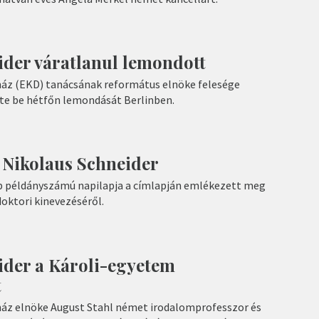
ider váratlanul lemondott
áz (EKD) tanácsának református elnöke felesége
te be hétfőn lemondását Berlinben.
: Nikolaus Schneider
példányszámú napilapja a címlapján emlékezett meg
doktori kinevezéséről.
ider a Károli-egyetem
t
áz elnöke August Stahl német irodalomprofesszor és