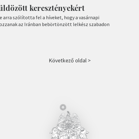
 üldözött keresztényekért
arra szólította fel a híveket, hogy a vasárnapi
kozzanak az Iránban bebörtönzött lelkész szabadon
Következő oldal >