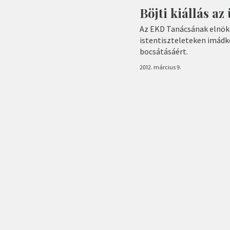
Böjti kiállás az
Az EKD Tanácsának elnöke 
istentiszteleteken imád
bocsátásáért.
2012. március 9.