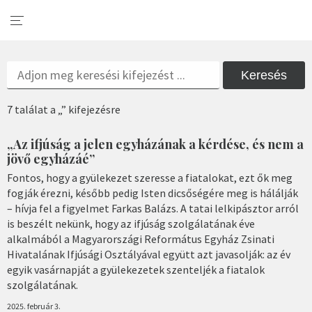
Keresés
7 találat a „” kifejezésre
„Az ifjúság a jelen egyházának a kérdése, és nem a
jövő egyházáé”
Fontos, hogy a gyülekezet szeresse a fiatalokat, ezt ők meg
fogják érezni, később pedig Isten dicsőségére meg is hálálják
– hívja fel a figyelmet Farkas Balázs. A tatai lelkipásztor arról
is beszélt nekünk, hogy az ifjúság szolgálatának éve
alkalmából a Magyarországi Református Egyház Zsinati
Hivatalának Ifjúsági Osztályával együtt azt javasolják: az év
egyik vasárnapját a gyülekezetek szenteljék a fiatalok
szolgálatának.
2025. február 3.