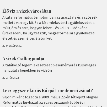
Élő víz a vizek városában
A tatai református templomban az úrasztala és a szószék
mellett van egy kő. Ez a kő emlékezteti a gyülekezetet a
múltjára és arra, hogyan lehet – és kell is – időnként
újrakezdeni, ha úgy tetszik, megreformálni a gyülekezeti
életet és személyes életünket.
2019. október 30.
A vizek Csillagpontja
A találkozó legemlékezetesebb eseményei és különleges
hangulata képekben és videón.
2012. július 22.
Lesz egyszer közös Kárpát-medencei zsinat?
Vajon miként fogadta a 2009. május 22-én létrejött Magyar
Református Egyházat az egyes országok többségi