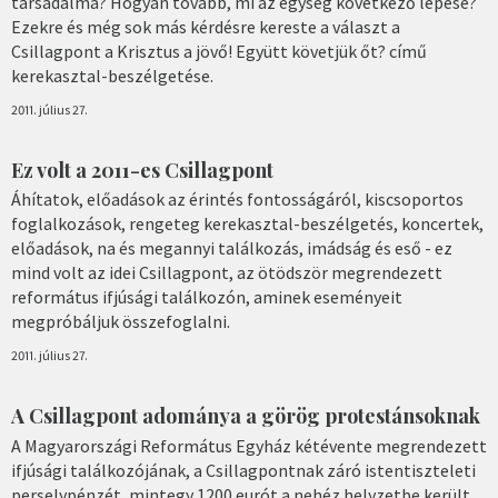
társadalma? Hogyan tovább, mi az egység következő lépése?
Ezekre és még sok más kérdésre kereste a választ a
Csillagpont a Krisztus a jövő! Együtt követjük őt? című
kerekasztal-beszélgetése.
2011. július 27.
Ez volt a 2011-es Csillagpont
Áhítatok, előadások az érintés fontosságáról, kiscsoportos
foglalkozások, rengeteg kerekasztal-beszélgetés, koncertek,
előadások, na és megannyi találkozás, imádság és eső - ez
mind volt az idei Csillagpont, az ötödször megrendezett
református ifjúsági találkozón, aminek eseményeit
megpróbáljuk összefoglalni.
2011. július 27.
A Csillagpont adománya a görög protestánsoknak
A Magyarországi Református Egyház kétévente megrendezett
ifjúsági találkozójának, a Csillagpontnak záró istentiszteleti
perselypénzét, mintegy 1200 eurót a nehéz helyzetbe került