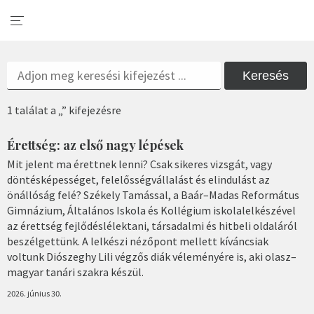
Keresés
1 találat a „” kifejezésre
Érettség: az első nagy lépések
Mit jelent ma érettnek lenni? Csak sikeres vizsgát, vagy
döntésképességet, felelősségvállalást és elindulást az
önállóság felé? Székely Tamással, a Baár–Madas Református
Gimnázium, Általános Iskola és Kollégium iskolalelkészével
az érettség fejlődéslélektani, társadalmi és hitbeli oldaláról
beszélgettünk. A lelkészi nézőpont mellett kíváncsiak
voltunk Diószeghy Lili végzős diák véleményére is, aki olasz–
magyar tanári szakra készül.
2026. június 30.