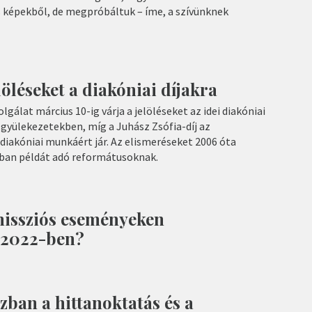
s képekből, de megpróbáltuk – íme, a szívünknek
löléseket a diakóniai díjakra
gálat március 10-ig várja a jelöléseket az idei diakóniai
 a gyülekezetekben, míg a Juhász Zsófia-díj az
iakóniai munkáért jár. Az elismeréseket 2006 óta
ában példát adó reformátusoknak.
issziós eseményeken
 2022-ben?
ban a hittanoktatás és a