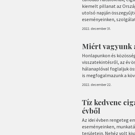
kiemelt pillanat az Orsz
utolsó napján összegyűjt
eseményeinken, szolgálat
2022. december 31.
Miért vagyunk 
Honlapunkon és közösségi
visszatekintésről, az év 
hálanaplóval foglaljuk ö
is megfogalmazunk a köv
2022. december 22.
Tíz kedvenc cig
évből
Az idei évben rengeteg e
eseményeinken, munkatár
területein. Nehéz volt kiv