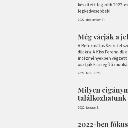
készített legjobb 2022-e
legkedvesebbek!
2022. december 21.
Még várják a je
A Református Szeretetszol
díjakra. A Kiss Ferenc-díj
intézményekben végzett d
osztják ki a segítő munk
2022. február 23.
Milyen cigánym
találkozhatunk
2022. január 3.
2022-ben fókusz