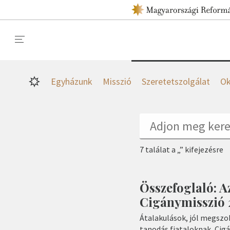
Egyházunk
Misszió
Szeretetszolgálat
Ok
7 találat a „” kifejezésre
Összefoglaló: 
Cigánymisszió 
Átalakulások, jól megszo
tanodás fiataloknak, Cigá