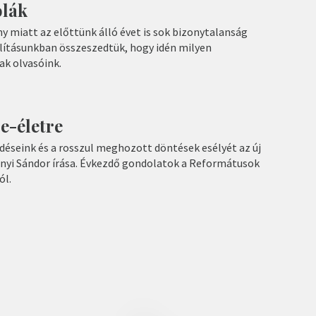
olák
y miatt az előttünk álló évet is sok bizonytalanság
llításunkban összeszedtük, hogy idén milyen
k olvasóink.
e-életre
éseink és a rosszul meghozott döntések esélyét az új
ényi Sándor írása. Évkezdő gondolatok a Reformátusok
ól.