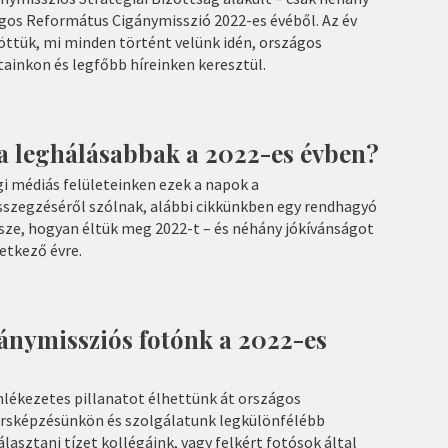
ágos Református Cigánymisszió 2022-es évéből. Az év
öttük, mi minden történt velünk idén, országos
ainkon és legfőbb híreinken keresztül.
a leghálásabbak a 2022-es évben?
 médiás felületeinken ezek a napok a
összegzéséről szólnak, alábbi cikkünkben egy rendhagyó
ssze, hogyan éltük meg 2022-t – és néhány jókívánságot
etkező évre.
ánymissziós fotónk a 2022-es
mlékezetes pillanatot élhettünk át országos
sképzésünkön és szolgálatunk legkülönfélébb
álasztani tízet kollégáink, vagy felkért fotósok által