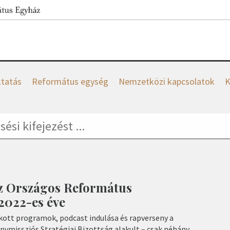
tatás
Református egység
Nemzetközi kapcsolatok
K
Az Országos Református
2022-es éve
kott programok, podcast indulása és rapverseny a
nymissziós Stratégiai Bizottság alakult – csak néhány