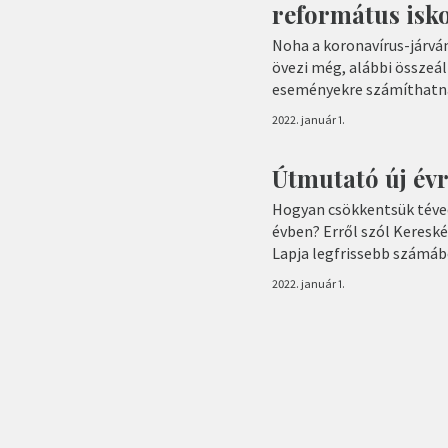
református isk
Noha a koronavírus-járván
övezi még, alábbi összeá
eseményekre számíthatna
2022. január 1.
Útmutató új évr
Hogyan csökkentsük téved
évben? Erről szól Keresk
Lapja legfrissebb számáb
2022. január 1.