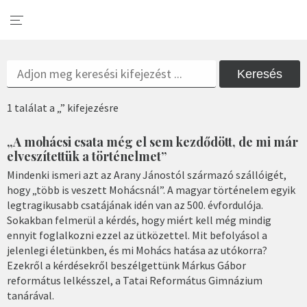
Keresés
1 találat a „” kifejezésre
„A mohácsi csata még el sem kezdődött, de mi már
elveszítettük a történelmet”
Mindenki ismeri azt az Arany Jánostól származó szállóigét,
hogy „több is veszett Mohácsnál”. A magyar történelem egyik
legtragikusabb csatájának idén van az 500. évfordulója.
Sokakban felmerül a kérdés, hogy miért kell még mindig
ennyit foglalkozni ezzel az ütközettel. Mit befolyásol a
jelenlegi életünkben, és mi Mohács hatása az utókorra?
Ezekről a kérdésekről beszélgettünk Márkus Gábor
református lelkésszel, a Tatai Református Gimnázium
tanárával.