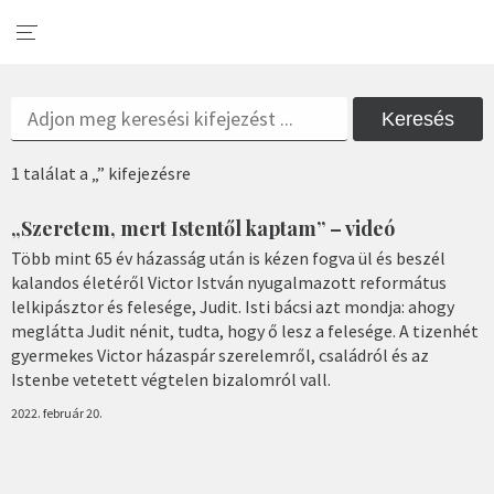
Keresés
1 találat a „” kifejezésre
„Szeretem, mert Istentől kaptam” – videó
Több mint 65 év házasság után is kézen fogva ül és beszél
kalandos életéről Victor István nyugalmazott református
lelkipásztor és felesége, Judit. Isti bácsi azt mondja: ahogy
meglátta Judit nénit, tudta, hogy ő lesz a felesége. A tizenhét
gyermekes Victor házaspár szerelemről, családról és az
Istenbe vetetett végtelen bizalomról vall.
2022. február 20.