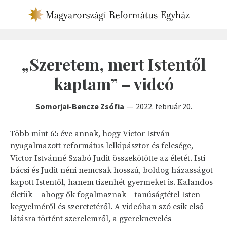
„Szeretem, mert Istentől
kaptam” – videó
Somorjai-Bencze Zsófia
2022. február 20.
Több mint 65 éve annak, hogy Victor István
nyugalmazott református lelkipásztor és felesége,
Victor Istvánné Szabó Judit összekötötte az életét. Isti
bácsi és Judit néni nemcsak hosszú, boldog házasságot
kapott Istentől, hanem tizenhét gyermeket is. Kalandos
életük – ahogy ők fogalmaznak – tanúságtétel Isten
kegyelméről és szeretetéről. A videóban szó esik első
látásra történt szerelemről, a gyereknevelés