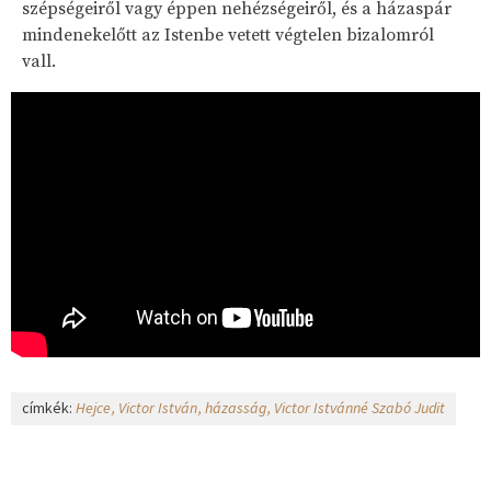
szépségeiről vagy éppen nehézségeiről, és a házaspár
mindenekelőtt az Istenbe vetett végtelen bizalomról
vall.
címkék:
Hejce
Victor István
házasság
Victor Istvánné Szabó Judit