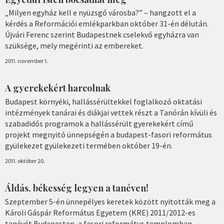
„Milyen egyház kell e nyüzsgő városba?” – hangzott el a
kérdés a Reformációi emlékparkban október 31-én délután.
Újvári Ferenc szerint Budapestnek cselekvő egyházra van
szüksége, mely megérinti az embereket.
2011. november 1.
A gyerekekért harcolnak
Budapest környéki, hallássérültekkel foglalkozó oktatási
intézmények tanárai és diákjai vettek részt a Tanórán kívüli és
szabadidős programok a hallássérült gyerekekért című
projekt megnyitó ünnepségén a budapest-fasori református
gyülekezet gyülekezeti termében október 19-én.
2011. október 20.
Áldás, békesség legyen a tanéven!
Szeptember 5-én ünnepélyes keretek között nyitották meg a
Károli Gáspár Református Egyetem (KRE) 2011/2012-es
tanévét Budapesten, a fasori református templomban.