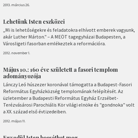
2013. március 26.
Lehetünk Isten eszközei
„Mi is lehetőségekre és feladatokra elhívott emberek vagyunk,
akár Luther Márton." – A MEÖT tagegyházai Budapesten, a
Városligeti fasorban emlékeztek a reformációra.
2012. november 1.
Május 10.: 160 éve született a fasori templom
adományozója
Lánczy Leó húszezer koronával támogatta a Budapest-Fasori
Református Egyházközség templomának felépítését. Az
üzletember a Budapesti Református Egyház Erzsébet-
Terézvásárosi Parochiális Kör világi elnöke és "gondnoka" volt
a XX. század első évtizedeiben.
2012. május 11.
Egyedül Isten bocsáthat meg