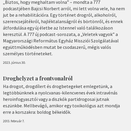
„Biztos, hogy meghaltam volna” – mondta a 777
podcastjében Bajcsi Norbert arról, mi lett volna vele, ha nem
jut be a rehabilitációra. Egy történet drogról, alkoholról,
szerencsejátékról, hajléktalanságról és börtönről, és ennek
átfordulása egy új életbe az Istennel való találkozáson
keresztül. A 777 új podcast-sorozata, a „Veletek vagyok” a
Magyarországi Református Egyház Missziói Szolgálatával
együttműködésben mutat be csodaszerű, mégis valós
személyes történeteket.
2023. június 30.
Droghelyzet a frontvonalról
Ha drogot, drogdílert és drogbetegeket emlegetünk, a
legtöbbünknek a nyolcvanas-kilencvenes évek intravénás
heroinfogyasztói vagy a diszkók partidrogosai jutnak
eszünkbe. Mellbevágó, amikor egy toxikológus azt mondja
erre a korszakra: boldog békeidők.
2013. február 7.