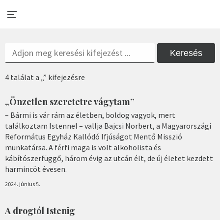
Keresés
4 találat a „” kifejezésre
„Önzetlen szeretetre vágytam”
– Bármi is vár rám az életben, boldog vagyok, mert
találkoztam Istennel – vallja Bajcsi Norbert, a Magyarországi
Református Egyház Kallódó Ifjúságot Mentő Misszió
munkatársa. A férfi maga is volt alkoholista és
kábítószerfüggő, három évig az utcán élt, de új életet kezdett
harmincöt évesen.
2024. június 5.
A drogtól Istenig