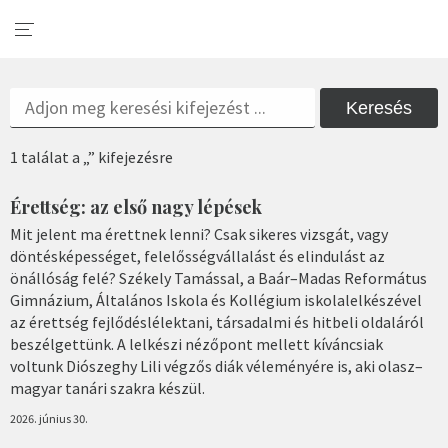
Keresés
1 találat a „” kifejezésre
Érettség: az első nagy lépések
Mit jelent ma érettnek lenni? Csak sikeres vizsgát, vagy
döntésképességet, felelősségvállalást és elindulást az
önállóság felé? Székely Tamással, a Baár–Madas Református
Gimnázium, Általános Iskola és Kollégium iskolalelkészével
az érettség fejlődéslélektani, társadalmi és hitbeli oldaláról
beszélgettünk. A lelkészi nézőpont mellett kíváncsiak
voltunk Diószeghy Lili végzős diák véleményére is, aki olasz–
magyar tanári szakra készül.
2026. június 30.