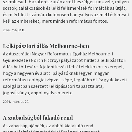
szembesült. Hazatérése után arról beszélgettünk vele, milyen
sorsok, találkozások és lelki felismerések formálták az útját,
és miért lett számára különösen hangsúlyos üzenetté: keresni
kell az embereket, mert minden református fontos.
2026. május 11.
Lelkipásztori állás Melbourne-ben
Az Ausztráliai Magyar Református Egyház Melbourne-i
Gyülekezete (North Fitzroy) pályázatot hirdet a lelkipásztori
állás betöltésére. A jelentkezési feltételek között szerepel,
hogy a negyven év alatti pályázóknak legyen magyar
református teológiai végzettsége, legalább öt év gyülekezeti
szolgálatban szerzett lelkipásztori tapasztalata,
jogosítványa, angol nyelvismerete.
2024. március 20.
A szabadságból fakadó rend
A szabadság ajándék, az abból kialakuló rend
megvalósításáért mind felelősséggel tartozunk –