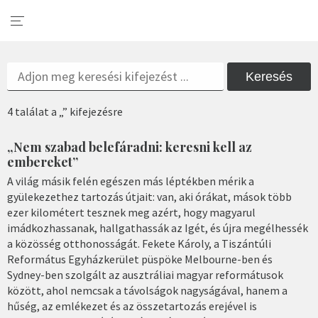
Keresés
4 találat a „” kifejezésre
„Nem szabad belefáradni: keresni kell az
embereket”
A világ másik felén egészen más léptékben mérik a
gyülekezethez tartozás útjait: van, aki órákat, mások több
ezer kilométert tesznek meg azért, hogy magyarul
imádkozhassanak, hallgathassák az Igét, és újra megélhessék
a közösség otthonosságát. Fekete Károly, a Tiszántúli
Református Egyházkerület püspöke Melbourne-ben és
Sydney-ben szolgált az ausztráliai magyar reformátusok
között, ahol nemcsak a távolságok nagyságával, hanem a
hűség, az emlékezet és az összetartozás erejével is