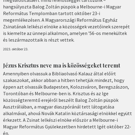
hangsúlyozta Balog Zoltán püspök a Melbourne-i Magyar
Református Templomban tartott október 23-i
megemlékezésen. A Magyarországi Református Egyház
Zsinatának lelkészi elnöke a közösségek vezetőinek szerepét
is kiemelte az ünnepi alkalmon, amelyen ’56-os menekültek
és leszármazottaik is részt vettek.
2023. október 23.
Jézus Krisztus neve ma is közösségeket teremt
Amennyiben olvassuk a Bibliaolvasó Kalauz által előírt
szakaszokat, akkor abban a hitben tehetjük mindezt, hogy
éppen azt olvassák Budapesten, Kolozsváron, Beregszászon,
Torontóban és Melbourne-ben is. Krisztus és az Ige
közösségteremtő erejéről beszélt Balog Zoltán püspök
Ausztráliában, a magyar diaszpóránál tett látogatása
alkalmával, ahová Novák Katalin köztársasági elnökkel együtt
érkezett. A Zsinat lelkészi elnöke először a Melbourne-i
Magyar Református Gyülekezetben hirdetett Igét október 22-
én.