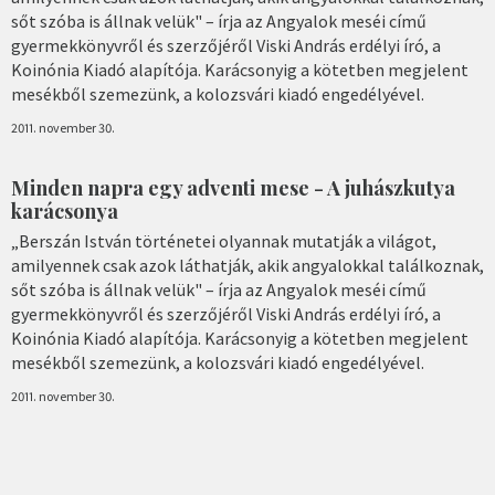
sőt szóba is állnak velük" – írja az Angyalok meséi című
gyermekkönyvről és szerzőjéről Viski András erdélyi író, a
Koinónia Kiadó alapítója. Karácsonyig a kötetben megjelent
mesékből szemezünk, a kolozsvári kiadó engedélyével.
2011. november 30.
Minden napra egy adventi mese - A juhászkutya
karácsonya
„Berszán István történetei olyannak mutatják a világot,
amilyennek csak azok láthatják, akik angyalokkal találkoznak,
sőt szóba is állnak velük" – írja az Angyalok meséi című
gyermekkönyvről és szerzőjéről Viski András erdélyi író, a
Koinónia Kiadó alapítója. Karácsonyig a kötetben megjelent
mesékből szemezünk, a kolozsvári kiadó engedélyével.
2011. november 30.