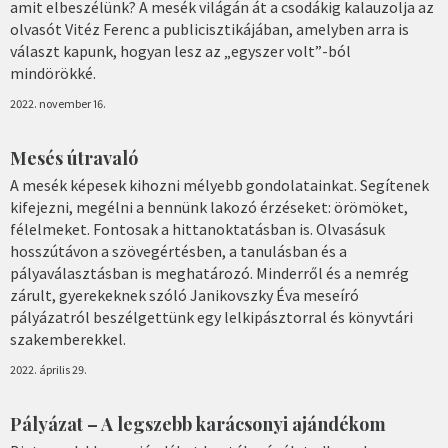
amit elbeszélünk? A mesék világán át a csodákig kalauzolja az
olvasót Vitéz Ferenc a publicisztikájában, amelyben arra is
választ kapunk, hogyan lesz az „egyszer volt”-ból
mindörökké.
2022. november 16.
Mesés útravaló
A mesék képesek kihozni mélyebb gondolatainkat. Segítenek
kifejezni, megélni a bennünk lakozó érzéseket: örömöket,
félelmeket. Fontosak a hittanoktatásban is. Olvasásuk
hosszútávon a szövegértésben, a tanulásban és a
pályaválasztásban is meghatározó. Minderről és a nemrég
zárult, gyerekeknek szóló Janikovszky Éva meseíró
pályázatról beszélgettünk egy lelkipásztorral és könyvtári
szakemberekkel.
2022. április 29.
Pályázat – A legszebb karácsonyi ajándékom