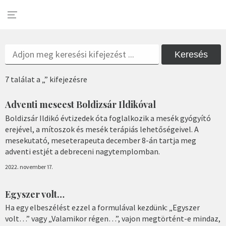
Keresés
7 találat a „” kifejezésre
Adventi meseest Boldizsár Ildikóval
Boldizsár Ildikó évtizedek óta foglalkozik a mesék gyógyító
erejével, a mítoszok és mesék terápiás lehetőségeivel. A
mesekutató, meseterapeuta december 8-án tartja meg
adventi estjét a debreceni nagytemplomban.
2022. november 17.
Egyszer volt…
Ha egy elbeszélést ezzel a formulával kezdünk: „Egyszer
volt…” vagy „Valamikor régen…”, vajon megtörtént-e mindaz,