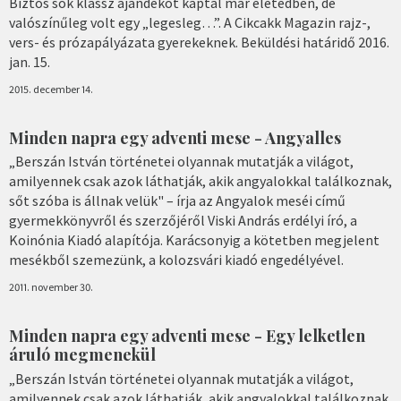
Biztos sok klassz ajándékot kaptál már életedben, de
valószínűleg volt egy „legesleg…”. A Cikcakk Magazin rajz-,
vers- és prózapályázata gyerekeknek. Beküldési határidő 2016.
jan. 15.
2015. december 14.
Minden napra egy adventi mese - Angyalles
„Berszán István történetei olyannak mutatják a világot,
amilyennek csak azok láthatják, akik angyalokkal találkoznak,
sőt szóba is állnak velük" – írja az Angyalok meséi című
gyermekkönyvről és szerzőjéről Viski András erdélyi író, a
Koinónia Kiadó alapítója. Karácsonyig a kötetben megjelent
mesékből szemezünk, a kolozsvári kiadó engedélyével.
2011. november 30.
Minden napra egy adventi mese - Egy lelketlen
áruló megmenekül
„Berszán István történetei olyannak mutatják a világot,
amilyennek csak azok láthatják, akik angyalokkal találkoznak,