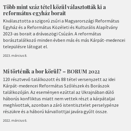
Több mint száz tétel közül választották ki a
református egyház borait
Kiválasztotta a szigorú zsűri a Magyarországi Református
Egyház és a Református Közéleti és Kulturális Alapítvány
2023-as borait a drávaszögi Csúzán. A református
borásztalálkozó minden évben más és más Kárpát-medencei
településre látogat el.
2023. március 8.
Mi történik a bor körül? – BORUM 2022
120 résztvevő találkozott és 88 tétel versenyzett az idei
Kárpát-medencei Református Szőlészek és Borászok
találkozóján. Az eseményen ezúttal az Ukrajnában dúló
háborús konfliktus miatt nem vettek részt a kárpátaljai
meghívottak, azonban a záró istentisztelet perselypénze
részükre és a háború kárvallottjai javára gyűlt össze.
2022. március 6.