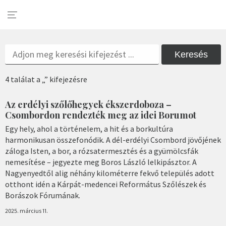
Keresés
4 találat a „” kifejezésre
Az erdélyi szőlőhegyek ékszerdoboza –
Csombordon rendezték meg az idei Borumot
Egy hely, ahol a történelem, a hit és a borkultúra
harmonikusan összefonódik. A dél-erdélyi Csombord jövőjének
záloga Isten, a bor, a rózsatermesztés és a gyümölcsfák
nemesítése – jegyezte meg Boros László lelkipásztor. A
Nagyenyedtől alig néhány kilométerre fekvő település adott
otthont idén a Kárpát-medencei Református Szőlészek és
Borászok Fórumának.
2025. március 11.