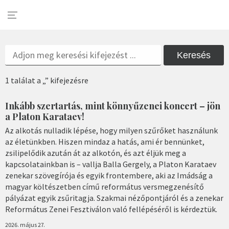
Keresés
1 találat a „” kifejezésre
Inkább szertartás, mint könnyűzenei koncert – jön
a Platon Karataev!
Az alkotás nulladik lépése, hogy milyen szűrőket használunk
az életünkben. Hiszen mindaz a hatás, ami ér bennünket,
zsilipelődik azután át az alkotón, és azt éljük meg a
kapcsolatainkban is – vallja Balla Gergely, a Platon Karataev
zenekar szövegírója és egyik frontembere, aki az Imádság a
magyar költészetben című református versmegzenésítő
pályázat egyik zsűritagja. Szakmai nézőpontjáról és a zenekar
Református Zenei Fesztiválon való fellépéséről is kérdeztük.
2026. május 27.