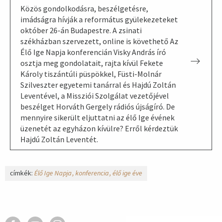
Közös gondolkodásra, beszélgetésre,
imádságra hívják a református gyülekezeteket
október 26-án Budapestre. A zsinati
székházban szervezett, online is követhető Az
Élő Ige Napja konferencián Visky András író
osztja meg gondolatait, rajta kívül Fekete
Károly tiszántúli püspökkel, Füsti-Molnár
Szilveszter egyetemi tanárral és Hajdú Zoltán
Leventével, a Missziói Szolgálat vezetőjével
beszélget Horváth Gergely rádiós újságíró. De
mennyire sikerült eljuttatni az élő Ige évének
üzenetét az egyházon kívülre? Erről kérdeztük
Hajdú Zoltán Leventét.
címkék:
Élő Ige Napja
konferencia
élő ige éve