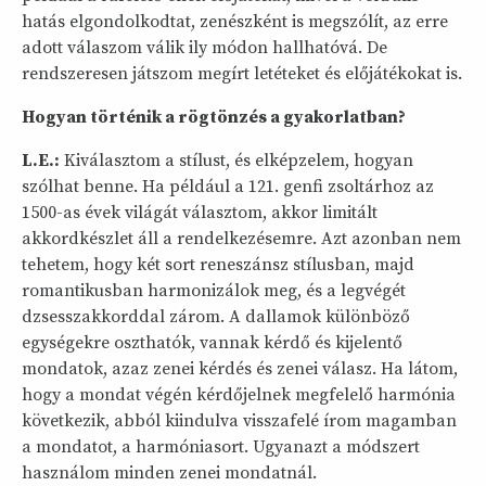
hatás elgondolkodtat, zenészként is megszólít, az erre
adott válaszom válik ily módon hallhatóvá. De
rendszeresen játszom megírt letéteket és előjátékokat is.
Hogyan történik a rögtönzés a gyakorlatban?
L.E.:
Kiválasztom a stílust, és elképzelem, hogyan
szólhat benne. Ha például a 121. genfi zsoltárhoz az
1500-as évek világát választom, akkor limitált
akkordkészlet áll a rendelkezésemre. Azt azonban nem
tehetem, hogy két sort reneszánsz stílusban, majd
romantikusban harmonizálok meg, és a legvégét
dzsesszakkorddal zárom. A dallamok különböző
egységekre oszthatók, vannak kérdő és kijelentő
mondatok, azaz zenei kérdés és zenei válasz. Ha látom,
hogy a mondat végén kérdőjelnek megfelelő harmónia
következik, abból kiindulva visszafelé írom magamban
a mondatot, a harmóniasort. Ugyanazt a módszert
használom minden zenei mondatnál.