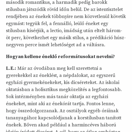
második romantikus, a harmadik pedig barokk
stílusban játszódik rövid időn belül. De az istentisztelet
rendjében az énekek többnyire nem közvetlenül követik
egymást: tegyük fel, a fennálló, leülő éneket egy
stílusban kísérjük, a lectio, imádság után eltelt három-
öt perc, következhet egy másik stílus, a prédikáció húsz-
negyven perce ismét lehetőséget ad a váltásra.
Hogyan kellene éneklő reformátusokat nevelni?
L.E.:
Már az óvodában meg kell szerettetni a
gyerekekkel az éneklést, a népdalokat, az egyszerű
egyházi gyermekénekeket, kis dicséreteket. Az iskolai
oktatásban a holisztikus megközelítés a legfontosabb.
Sok intézményben más tanár oktatja az egyházi
énekeket, mint aki az énekórát tartja. Fontos lenne,
hogy összedolgozzanak. Az osztályok egyéb óráinak
tananyagához kapcsolódjanak a korstílusban tanított
énekek. Bőven akad például a harmincéves háború