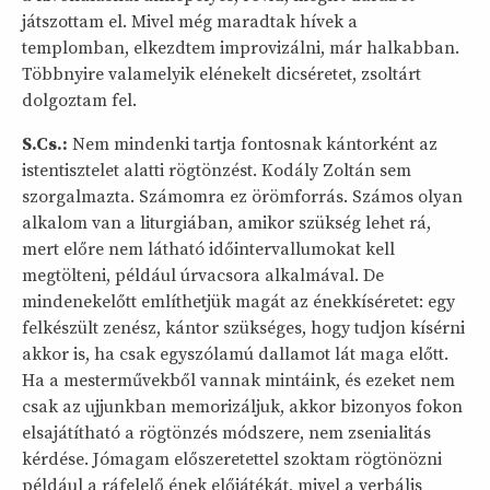
játszottam el. Mivel még maradtak hívek a
templomban, elkezdtem improvizálni, már halkabban.
Többnyire valamelyik elénekelt dicséretet, zsoltárt
dolgoztam fel.
S.Cs.:
Nem mindenki tartja fontosnak kántorként az
istentisztelet alatti rögtönzést. Kodály Zoltán sem
szorgalmazta. Számomra ez örömforrás. Számos olyan
alkalom van a liturgiában, amikor szükség lehet rá,
mert előre nem látható időintervallumokat kell
megtölteni, például úrvacsora alkalmával. De
mindenekelőtt említhetjük magát az énekkíséretet: egy
felkészült zenész, kántor szükséges, hogy tudjon kísérni
akkor is, ha csak egyszólamú dallamot lát maga előtt.
Ha a mesterművekből vannak mintáink, és ezeket nem
csak az ujjunkban memorizáljuk, akkor bizonyos fokon
elsajátítható a rögtönzés módszere, nem zsenialitás
kérdése. Jómagam előszeretettel szoktam rögtönözni
például a ráfelelő ének előjátékát, mivel a verbális