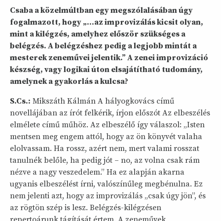
Csaba a közelmúltban egy megszólalásában úgy
fogalmazott, hogy „…az improvizálás kicsit olyan,
mint a kilégzés, amelyhez először szükséges a
belégzés. A belégzéshez pedig a legjobb mintát a
mesterek zeneművei jelentik.” A zenei improvizáció
készség, vagy logikai úton elsajátítható tudomány,
amelynek a gyakorlás a kulcsa?
S.Cs.:
Mikszáth Kálmán A hályogkovács című
novellájában az írót felkérik, írjon előszót Az elbeszélés
elmélete című műhöz. Az elbeszélő így válaszol: „Isten
mentsen meg engem attól, hogy az ön könyvét valaha
elolvassam. Ha rossz, azért nem, mert valami rosszat
tanulnék belőle, ha pedig jót – no, az volna csak rám
nézve a nagy veszedelem.” Ha ez alapján akarna
ugyanis elbeszélést írni, valószínűleg megbénulna. Ez
nem jelenti azt, hogy az improvizálás „csak úgy jön”, és
az rögtön szép is lesz. Belégzés-kilégzésen
repertoárunk tágítását értem. A zeneművek