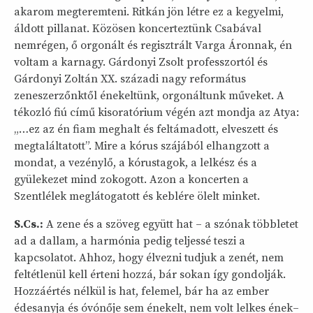
akarom megteremteni. Ritkán jön létre ez a kegyelmi,
áldott pillanat. Közösen koncerteztünk Csabával
nemrégen, ő orgonált és regisztrált Varga Áronnak, én
voltam a karnagy. Gárdonyi Zsolt professzortól és
Gárdonyi Zoltán XX. századi nagy református
zeneszerzőnktől énekeltünk, orgonáltunk műveket. A
tékozló fiú című kisoratórium végén azt mondja az Atya:
„…ez az én fiam meghalt és feltámadott, elveszett és
megtaláltatott”. Mire a kórus szájából elhangzott a
mondat, a vezénylő, a kórustagok, a lelkész és a
gyülekezet mind zokogott. Azon a koncerten a
Szentlélek meglátogatott és keblére ölelt minket.
S.Cs.:
A zene és a szöveg együtt hat – a szónak többletet
ad a dallam, a harmónia pedig teljessé teszi a
kapcsolatot. Ahhoz, hogy élvezni tudjuk a zenét, nem
feltétlenül kell érteni hozzá, bár sokan így gondolják.
Hozzáértés nélkül is hat, felemel, bár ha az ember
édesanyja és óvónője sem énekelt, nem volt lelkes ének–