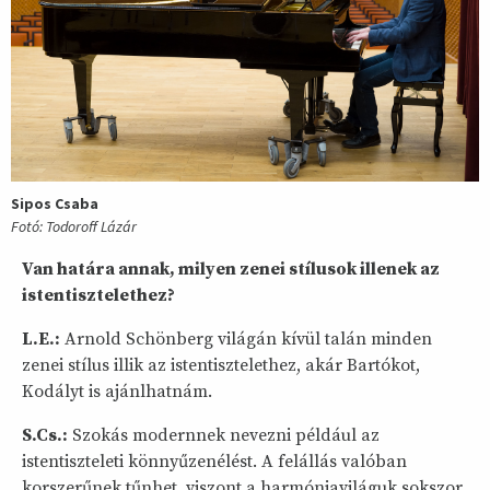
Sipos Csaba
Fotó: Todoroff Lázár
Van határa annak, milyen zenei stílusok illenek az
istentisztelethez?
L.E.:
Arnold Schönberg világán kívül talán minden
zenei stílus illik az istentisztelethez, akár Bartókot,
Kodályt is ajánlhatnám.
S.Cs.:
Szokás modernnek nevezni például az
istentiszteleti könnyűzenélést. A felállás valóban
korszerűnek tűnhet, viszont a harmóniaviláguk sokszor