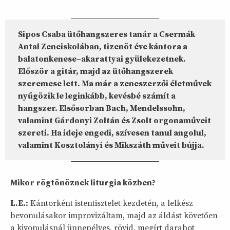
Sipos Csaba ütőhangszeres tanár a Csermák
Antal Zeneiskolában, tizenöt éve kántora a
balatonkenese–akarattyai gyülekezetnek.
Először a gitár, majd az ütőhangszerek
szeremese lett. Ma már a zeneszerzői életművek
nyűgözik le leginkább, kevésbé számít a
hangszer. Elsősorban Bach, Mendelssohn,
valamint Gárdonyi Zoltán és Zsolt orgonaműveit
szereti. Ha ideje engedi, szívesen tanul angolul,
valamint Kosztolányi és Mikszáth műveit bújja.
Mikor rögtönöznek liturgia közben?
L.E.:
Kántorként istentisztelet kezdetén, a lelkész
bevonulásakor improvizáltam, majd az áldást követően
a kivonulásnál ünnepélyes, rövid, megírt darabot