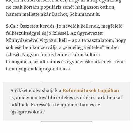
idején íródott dicséret. A cél, hogy az átlag egyháztag
ne csak kortárs populáris zenét hallgasson otthon,
hanem mellette akár Bachot, Schumannt is.
S.Cs.:
Összetett kérdés. Jó nevelők kellenek, megfelelő
felkészültséggel és jó ízléssel. Az úgynevezett
könnyűzenével vigyázni kell – az a tapasztalatom, hogy
sok esetben konzerválja a „zeneileg védtelen” ember
ízlését. Nagyon fontos lenne a kóruskultúra
támogatása, az általános és egyházi iskolák ének–zene
tananyagának újragondolása.
A cikket elolvashatják a
Reformátusok Lapjában
is, amelyben további érdekes és értékes tartalmakat
találnak. Keressék a templomokban és az
újságárusoknál!