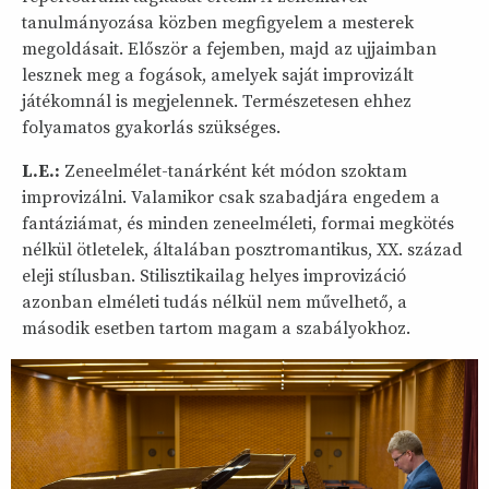
tanulmányozása közben megfigyelem a mesterek
megoldásait. Először a fejemben, majd az ujjaimban
lesznek meg a fogások, amelyek saját improvizált
játékomnál is megjelennek. Természetesen ehhez
folyamatos gyakorlás szükséges.
L.E.:
Zeneelmélet-tanárként két módon szoktam
improvizálni. Valamikor csak szabadjára engedem a
fantáziámat, és minden zeneelméleti, formai megkötés
nélkül ötletelek, általában posztromantikus, XX. század
eleji stílusban. Stilisztikailag helyes improvizáció
azonban elméleti tudás nélkül nem művelhető, a
második esetben tartom magam a szabályokhoz.