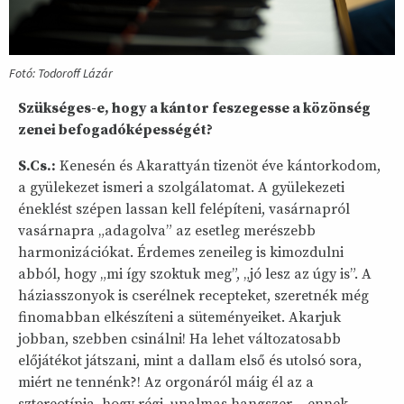
Fotó: Todoroff Lázár
Szükséges-e, hogy a kántor feszegesse a közönség
zenei befogadóképességét?
S.Cs.:
Kenesén és Akarattyán tizenöt éve kántorkodom,
a gyülekezet ismeri a szolgálatomat. A gyülekezeti
éneklést szépen lassan kell felépíteni, vasárnapról
vasárnapra „adagolva” az esetleg merészebb
harmonizációkat. Érdemes zeneileg is kimozdulni
abból, hogy „mi így szoktuk meg”, „jó lesz az úgy is”. A
háziasszonyok is cserélnek recepteket, szeretnék még
finomabban elkészíteni a süteményeiket. Akarjuk
jobban, szebben csinálni! Ha lehet változatosabb
előjátékot játszani, mint a dallam első és utolsó sora,
miért ne tennénk?! Az orgonáról máig él az a