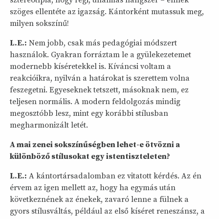
sztereotípia, hogy régi, unalmas hangszer – ennek
szöges ellentéte az igazság. Kántorként mutassuk meg,
milyen sokszínű!
L.E.:
Nem jobb, csak más pedagógiai módszert
használok. Gyakran forráztam le a gyülekezetemet
modernebb kíséretekkel is. Kíváncsi voltam a
reakcióikra, nyilván a határokat is szerettem volna
feszegetni. Egyeseknek tetszett, másoknak nem, ez
teljesen normális. A modern feldolgozás mindig
megosztóbb lesz, mint egy korábbi stílusban
megharmonizált letét.
A mai zenei sokszínűségben lehet-e ötvözni a
különböző stílusokat egy istentiszteleten?
L.E.:
A kántortársadalomban ez vitatott kérdés. Az én
érvem az igen mellett az, hogy ha egymás után
következnének az énekek, zavaró lenne a fülnek a
gyors stílusváltás, például az első kíséret reneszánsz, a