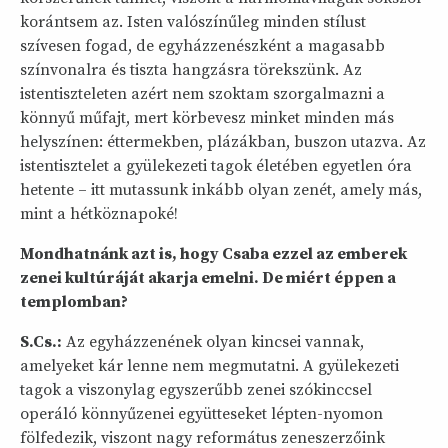
korántsem az. Isten valószínűleg minden stílust
szívesen fogad, de egyházzenészként a magasabb
színvonalra és tiszta hangzásra törekszünk. Az
istentiszteleten azért nem szoktam szorgalmazni a
könnyű műfajt, mert körbevesz minket minden más
helyszínen: éttermekben, plázákban, buszon utazva. Az
istentisztelet a gyülekezeti tagok életében egyetlen óra
hetente – itt mutassunk inkább olyan zenét, amely más,
mint a hétköznapoké!
Mondhatnánk azt is, hogy Csaba ezzel az emberek
zenei kultúráját akarja emelni. De miért éppen a
templomban?
S.Cs.:
Az egyházzenének olyan kincsei vannak,
amelyeket kár lenne nem megmutatni. A gyülekezeti
tagok a viszonylag egyszerűbb zenei szókinccsel
operáló könnyűzenei együtteseket lépten-nyomon
fölfedezik, viszont nagy református zeneszerzőink