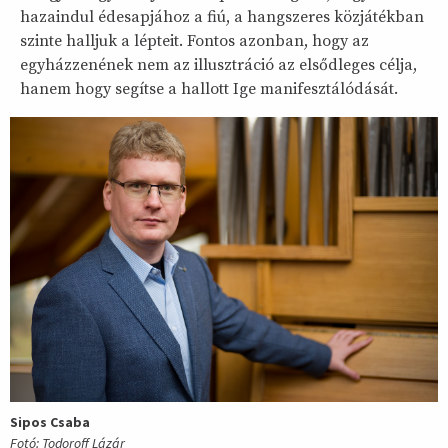
hazaindul édesapjához a fiú, a hangszeres közjátékban
szinte halljuk a lépteit. Fontos azonban, hogy az
egyházzenének nem az illusztráció az elsődleges célja,
hanem hogy segítse a hallott Ige manifesztálódását.
Sipos Csaba
Fotó: Todoroff Lázár