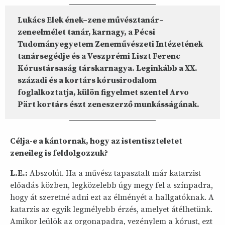
Lukács Elek ének–zene művésztanár–
zeneelmélet tanár, karnagy, a Pécsi
Tudományegyetem Zeneművészeti Intézetének
tanársegédje és a Veszprémi Liszt Ferenc
Kórustársaság társkarnagya. Leginkább a XX.
századi és a kortárs kórusirodalom
foglalkoztatja, külön figyelmet szentel Arvo
Pärt kortárs észt zeneszerző munkásságának.
Célja-e a kántornak, hogy az istentiszteletet
zeneileg is feldolgozzuk?
L.E.:
Abszolút. Ha a művész tapasztalt már katarzist
előadás közben, legközelebb úgy megy fel a színpadra,
hogy át szeretné adni ezt az élményét a hallgatóknak. A
katarzis az egyik legmélyebb érzés, amelyet átélhetünk.
Amikor leülök az orgonapadra, vezénylem a kórust, ezt