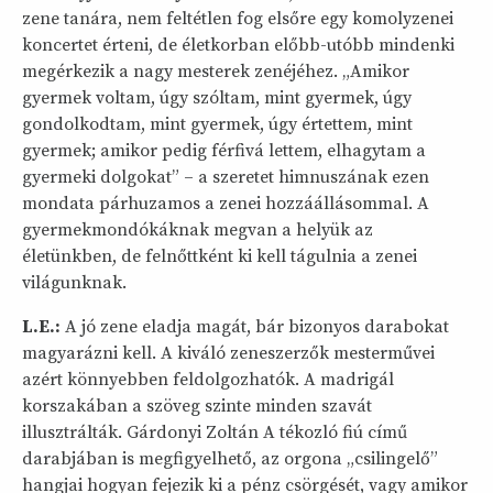
zene tanára, nem feltétlen fog elsőre egy komolyzenei
koncertet érteni, de életkorban előbb-utóbb mindenki
megérkezik a nagy mesterek zenéjéhez. „Amikor
gyermek voltam, úgy szóltam, mint gyermek, úgy
gondolkodtam, mint gyermek, úgy értettem, mint
gyermek; amikor pedig férfivá lettem, elhagytam a
gyermeki dolgokat” – a szeretet himnuszának ezen
mondata párhuzamos a zenei hozzáállásommal. A
gyermekmondókáknak megvan a helyük az
életünkben, de felnőttként ki kell tágulnia a zenei
világunknak.
L.E.:
A jó zene eladja magát, bár bizonyos darabokat
magyarázni kell. A kiváló zeneszerzők mesterművei
azért könnyebben feldolgozhatók. A madrigál
korszakában a szöveg szinte minden szavát
illusztrálták. Gárdonyi Zoltán A tékozló fiú című
darabjában is megfigyelhető, az orgona „csilingelő”
hangjai hogyan fejezik ki a pénz csörgését, vagy amikor