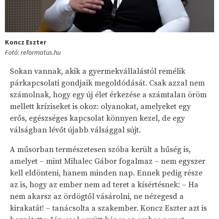
Koncz Eszter
Fotó: reformatus.hu
Sokan vannak, akik a gyermekvállalástól remélik
párkapcsolati gondjaik megoldódását. Csak azzal nem
számolnak, hogy egy új élet érkezése a számtalan öröm
mellett kríziseket is okoz: olyanokat, amelyeket egy
erős, egészséges kapcsolat könnyen kezel, de egy
válságban lévőt újabb válsággal sújt.
A műsorban természetesen szóba került a hűség is,
amelyet – mint Mihalec Gábor fogalmaz – nem egyszer
kell eldönteni, hanem minden nap. Ennek pedig része
az is, hogy az ember nem ad teret a kísértésnek: – Ha
nem akarsz az ördögtől vásárolni, ne nézegesd a
kirakatát! – tanácsolta a szakember. Koncz Eszter azt is