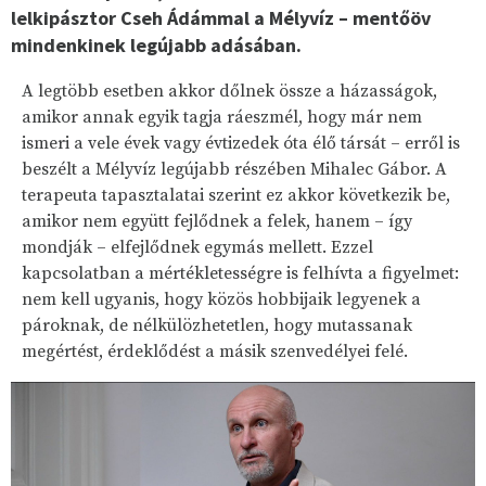
lelkipásztor Cseh Ádámmal a Mélyvíz – mentőöv
mindenkinek legújabb adásában.
A legtöbb esetben akkor dőlnek össze a házasságok,
amikor annak egyik tagja ráeszmél, hogy már nem
ismeri a vele évek vagy évtizedek óta élő társát – erről is
beszélt a Mélyvíz legújabb részében Mihalec Gábor. A
terapeuta tapasztalatai szerint ez akkor következik be,
amikor nem együtt fejlődnek a felek, hanem – így
mondják – elfejlődnek egymás mellett. Ezzel
kapcsolatban a mértékletességre is felhívta a figyelmet:
nem kell ugyanis, hogy közös hobbijaik legyenek a
pároknak, de nélkülözhetetlen, hogy mutassanak
megértést, érdeklődést a másik szenvedélyei felé.