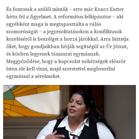
És fontosak a szülői minták – erre már Koncz Eszter
hívta fel a figyelmet. A református lelkipásztor – aki
egyébként maga is megtapasztalta a válás
szomorúságát – a jegyesoktatásokon a konfliktusok
kezeléséről is beszélget a hozzá járókkal. Arra biztatja
őket, hogy gondjaikban hívják segítségül az Úr Jézust,
és közben legyenek támaszai egymásnak.
Meggyőződése, hogy a kapcsolat nehézségeit először
Isten elé kell vinni, majd szeretettel megbeszélni
egymással a sérelmeket.