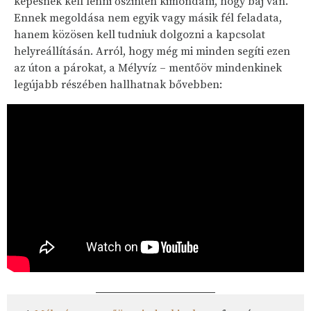
képesnek kell lenni őszintén kimondani, hogy baj van.
Ennek megoldása nem egyik vagy másik fél feladata,
hanem közösen kell tudniuk dolgozni a kapcsolat
helyreállításán. Arról, hogy még mi minden segíti ezen
az úton a párokat, a Mélyvíz – mentőöv mindenkinek
legújabb részében hallhatnak bővebben: