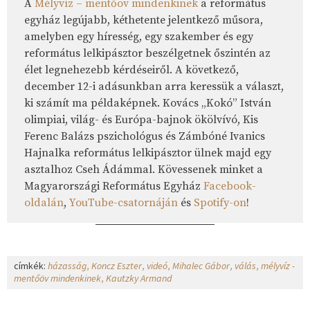
A
Mélyvíz – mentőöv mindenkinek
a református
egyház legújabb, kéthetente jelentkező műsora,
amelyben egy híresség, egy szakember és egy
református lelkipásztor beszélgetnek őszintén az
élet legnehezebb kérdéseiről. A következő,
december 12-i adásunkban arra keressük a választ,
ki számít ma példaképnek. Kovács „Kokó” István
olimpiai, világ- és Európa-bajnok ökölvívó, Kis
Ferenc Balázs pszichológus és Zámbóné Ivanics
Hajnalka református lelkipásztor ülnek majd egy
asztalhoz Cseh Ádámmal. Kövessenek minket a
Magyarországi Református Egyház
Facebook-
oldalán
,
YouTube-csatornáján
és
Spotify-on
!
címkék:
házasság
Koncz Eszter
videó
Mihalec Gábor
válás
mélyvíz -
mentőöv mindenkinek
Kautzky Armand