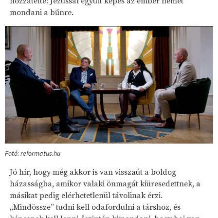
hozzátette: Jézussal együtt képes az ember nemet
mondani a bűnre.
Fotó: reformatus.hu
Jó hír, hogy még akkor is van visszaút a boldog
házasságba, amikor valaki önmagát kiüresedettnek, a
másikat pedig elérhetetlenül távolinak érzi.
„Mindössze” tudni kell odafordulni a társhoz, és