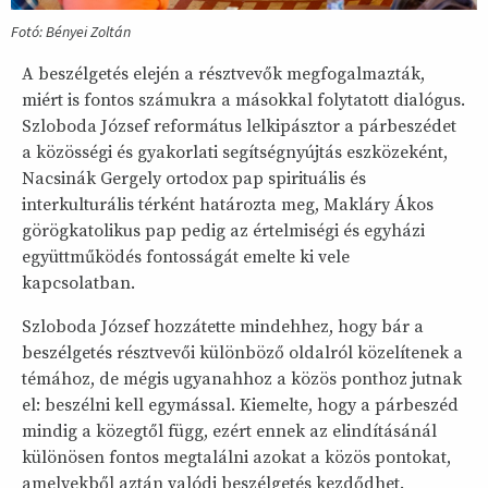
Fotó: Bényei Zoltán
A beszélgetés elején a résztvevők megfogalmazták,
miért is fontos számukra a másokkal folytatott dialógus.
Szloboda József református lelkipásztor a párbeszédet
a közösségi és gyakorlati segítségnyújtás eszközeként,
Nacsinák Gergely ortodox pap spirituális és
interkulturális térként határozta meg, Makláry Ákos
görögkatolikus pap pedig az értelmiségi és egyházi
együttműködés fontosságát emelte ki vele
kapcsolatban.
Szloboda József hozzátette mindehhez, hogy bár a
beszélgetés résztvevői különböző oldalról közelítenek a
témához, de mégis ugyanahhoz a közös ponthoz jutnak
el: beszélni kell egymással. Kiemelte, hogy a párbeszéd
mindig a közegtől függ, ezért ennek az elindításánál
különösen fontos megtalálni azokat a közös pontokat,
amelyekből aztán valódi beszélgetés kezdődhet.