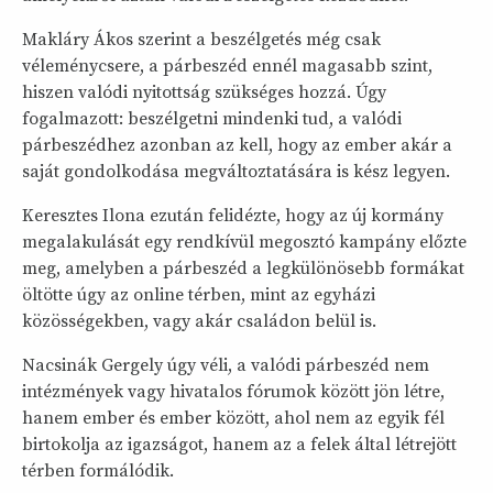
Makláry Ákos szerint a beszélgetés még csak
véleménycsere, a párbeszéd ennél magasabb szint,
hiszen valódi nyitottság szükséges hozzá. Úgy
fogalmazott: beszélgetni mindenki tud, a valódi
párbeszédhez azonban az kell, hogy az ember akár a
saját gondolkodása megváltoztatására is kész legyen.
Keresztes Ilona ezután felidézte, hogy az új kormány
megalakulását egy rendkívül megosztó kampány előzte
meg, amelyben a párbeszéd a legkülönösebb formákat
öltötte úgy az online térben, mint az egyházi
közösségekben, vagy akár családon belül is.
Nacsinák Gergely úgy véli, a valódi párbeszéd nem
intézmények vagy hivatalos fórumok között jön létre,
hanem ember és ember között, ahol nem az egyik fél
birtokolja az igazságot, hanem az a felek által létrejött
térben formálódik.