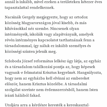
annál is inkább, mivel ezeken a területeken kétezer éves
tapasztalattal rendelkeznek.
Nacsinák Gergely megjegyezte, hogy az ortodox
közösség Magyarországon jóval kisebb, és más
kihívásokkal néz szembe. Nincsenek olyan
intézményeik, iskoláik vagy alapítványaik, amelyek
révén intézményes kapcsolatot tarthatnának fenn a
társadalommal, így náluk ez inkább személyes és
közösségi szinten jelenik meg.
Szloboda József református lelkész úgy látja, az egyház
és a társadalom találkozási pontja az, hogy képesek
vagyunk-e felmutatni Krisztus kegyelmét. Hangsúlyozta,
hogy nem az egyházba kell elvinni az embereket
először, hanem Krisztus közelébe. A társadalmi
szolgálat szerinte nem érdemszerzésből, hanem Isten
iránti hálából fakad.
Utoljára arra a kérdésre keresték a kereskasztal-