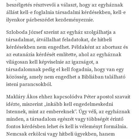
beszélgetés résztvevői a választ, hogy az egyháznak
állást kell-e foglalnia társadalmi kérdésekben, kell-e
ilyenkor párbeszédet kezdeményeznie.
Szloboda József szerint az egyház szolgálhatja a
társadalmat, átvállalhat feladatokat, de hitbeli
kérdésekben nem engedhet. Példaként az abortusz és
az eutanázia kérdését említette, ahol az egyháznak
világosan kell képviselnie az igazságot, a
társadalomnak pedig el kell fogadnia, hogy van egy
közösség, amely nem engedhet a Bibliában található
isteni parancsokból.
Makláry Ákos ehhez kapcsolódva Péter apostol szavait
idézte, miszerint „inkább kell engedelmeskedni
Istennek, mint az embereknek”. Úgy véli, az egyháznak
minden, a társadalom egészét vagy többségét érintő
fontos kérdésben lehet és kell is véleményt formálnia.
Nemcsak erkölcsi vagy hitbeli ügyekben, hanem