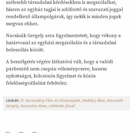
szélesebb társadalmi kérdésekben is megszólalhat,
hiszen az egyház tagjai is adófizető és szavazati joggal
rendelkező állampolgárok, így nekik is minden joguk
megvan ehhez.
Nacsinák Gergely arra figyelmeztetett, hogy vékony a
határvonal az egyházi megszólalás és a társadalmi
beleszólás között.
A beszélgetés végére láthatóvá vált, hogy a valódi
párbeszéd nem csupán véleménycsere, hanem
nyitottságot, kölcsönös figyelmet és közös
felelősségvállalást feltételez.
címkék:
XI. Keresztény Film- és Könyvnapok
Makláry Ákos
Nacsinák
Gergely
keresztes ilona
szloboda józsef