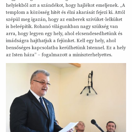
helyiekből azt a szándékot, hogy hajlékot emeljenek. „A
templom a közösség hitét és élni akarását fejezi ki. Attól
szépül meg igazán, hogy az emberek szívüket-lelküket
is beleépítik. Rohanó világunkban nagy szükség van
arra, hogy legyen egy hely, ahol elcsendesedhetünk és
imádságra hajthatjuk a fejünket. Kell egy hely, ahol
bensőséges kapcsolatba kerülhetünk Istennel. Ez a hely
az Isten háza” – fogalmazott a miniszterhelyettes.