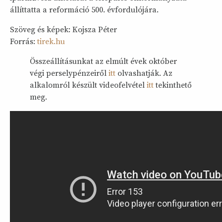
állíttatta a reformáció 500. évfordulójára.
Szöveg és képek: Kojsza Péter
Forrás:
tirek.hu
Összeállításunkat az elmúlt évek október
végi perselypénzeiről
itt
olvashatják. Az
alkalomról készült videofelvétel
itt
tekinthető
meg.