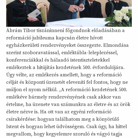
Ábrám Tibor tiszáninneni főgondnok előadásában a
reformáció jubileuma kapcsán életre hívott
egyházkerületi rendezvényeket összegezte. Elmondása
szerint szoboravatással, emléktábla-leleplezéssel,
konferenciákkal és hálaadó istentiszteletekkel
emlékeztek a hitújítás kezdetének 500. évfordulójára.
Úgy vélte, az emlékezés amellett, hogy a reformáció
célját és központi üzenetét eleveníti fel fontos, hogy ne
múljon el nyom nélkül. „A reformáció kezdetének 500.
emlékéve bármely rendezvényének csak akkor van
értelme, ha üzenete van számunkra az életre és az örök
életre nézve is. Ha ott van az egyéni reformáció
csírakérdése: hogyan találhatom meg a könyörülő
Istent és hogyan lehet üdvösségem. Csak úgy, ha hittel
megvallom, hogy kegyelemre szoruló és vágyó tagja