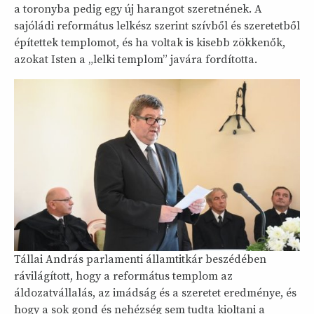
a toronyba pedig egy új harangot szeretnének. A
sajóládi református lelkész szerint szívből és szeretetből
építettek templomot, és ha voltak is kisebb zökkenők,
azokat Isten a „lelki templom” javára fordította.
Tállai András parlamenti államtitkár beszédében
rávilágított, hogy a református templom az
áldozatvállalás, az imádság és a szeretet eredménye, és
hogy a sok gond és nehézség sem tudta kioltani a