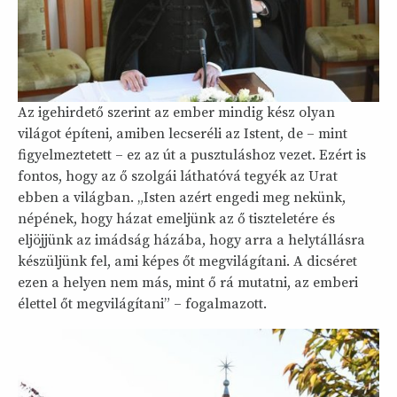
Az igehirdető szerint az ember mindig kész olyan
világot építeni, amiben lecseréli az Istent, de – mint
figyelmeztetett – ez az út a pusztuláshoz vezet. Ezért is
fontos, hogy az ő szolgái láthatóvá tegyék az Urat
ebben a világban. „Isten azért engedi meg nekünk,
népének, hogy házat emeljünk az ő tiszteletére és
eljöjjünk az imádság házába, hogy arra a helytállásra
készüljünk fel, ami képes őt megvilágítani. A dicséret
ezen a helyen nem más, mint ő rá mutatni, az emberi
élettel őt megvilágítani” – fogalmazott.