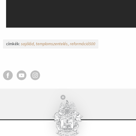
címkék:
sajólád
templomszentelés
reformáció500