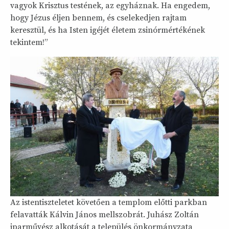
vagyok Krisztus testének, az egyháznak. Ha engedem,
hogy Jézus éljen bennem, és cselekedjen rajtam
keresztül, és ha Isten igéjét életem zsinórmértékének
tekintem!”
Az istentiszteletet követően a templom előtti parkban
felavatták Kálvin János mellszobrát. Juhász Zoltán
iparművész alkotását a település önkormányzata