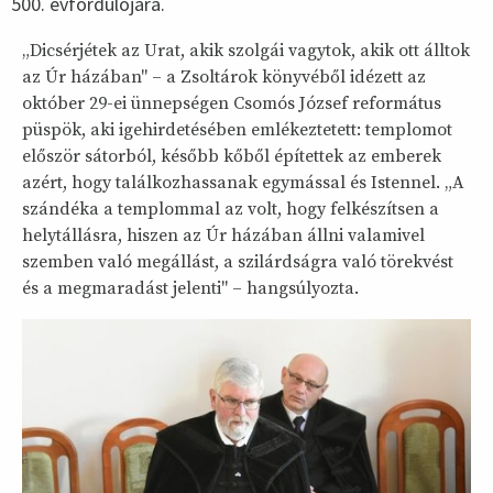
500. évfordulójára.
„Dicsérjétek az Urat, akik szolgái vagytok, akik ott álltok
az Úr házában" – a Zsoltárok könyvéből idézett az
október 29-ei ünnepségen Csomós József református
püspök, aki igehirdetésében emlékeztetett: templomot
először sátorból, később kőből építettek az emberek
azért, hogy találkozhassanak egymással és Istennel. „A
szándéka a templommal az volt, hogy felkészítsen a
helytállásra, hiszen az Úr házában állni valamivel
szemben való megállást, a szilárdságra való törekvést
és a megmaradást jelenti" – hangsúlyozta.