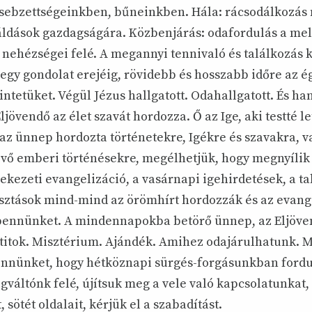
sebzettségeinkben, bűneinkben. Hála: rácsodálkozás
áldások gazdagságára. Közbenjárás: odafordulás a mel
 nehézségei felé. A megannyi tennivaló és találkozás 
 egy gondolat erejéig, rövidebb és hosszabb időre az ég
ntetüket. Végül Jézus hallgatott. Odahallgatott. És han
jövendő az élet szavát hordozza. Ő az Ige, aki testté l
az ünnep hordozta történetekre, Igékre és szavakra, v
vő emberi történésekre, megélhetjük, hogy megnyílik 
lekezeti evangelizáció, a vasárnapi igehirdetések, a 
sztások mind-mind az örömhírt hordozzák és az evang
bennünket. A mindennapokba betörő ünnep, az Eljöve
 titok. Misztérium. Ajándék. Amihez odajárulhatunk. M
ennünket, hogy hétköznapi sürgés-forgásunkban ford
áltónk felé, újítsuk meg a vele való kapcsolatunkat, 
 sötét oldalait, kérjük el a szabadítást.