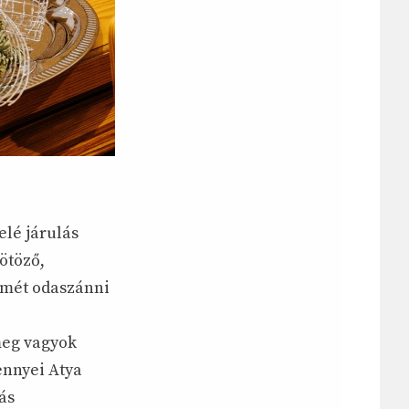
elé járulás
ötöző,
ismét odaszánni
meg vagyok
ennyei Atya
ás