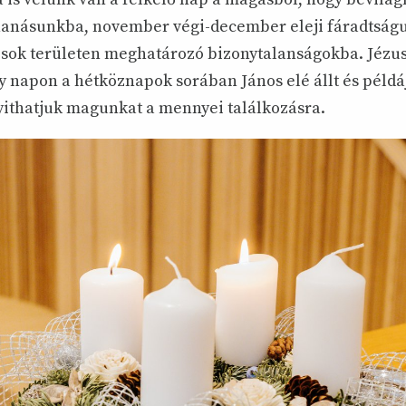
anásunkba, november végi-december eleji fáradtság
y sok területen meghatározó bizonytalanságokba. Jéz
y napon a hétköznapok sorában János elé állt és példáj
thatjuk magunkat a mennyei találkozásra.