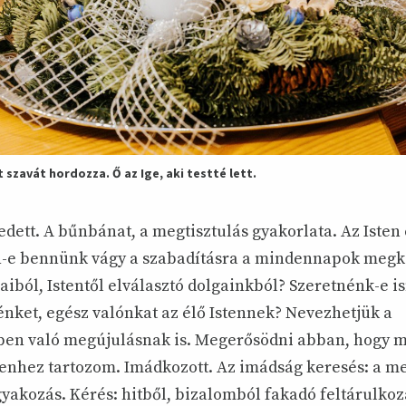
t szavát hordozza. Ő az Ige, aki testté lett.
ett. A bűnbánat, a megtisztulás gyakorlata. Az Isten 
n-e bennünk vágy a szabadításra a mindennapok megk
jaiból, Istentől elválasztó dolgainkból? Szeretnénk-e 
énket, egész valónkat az élő Istennek? Nevezhetjük a
ben való megújulásnak is. Megerősödni abban, hogy 
stenhez tartozom. Imádkozott. Az imádság keresés: a m
gyakozás. Kérés: hitből, bizalomból fakadó feltárulkoz