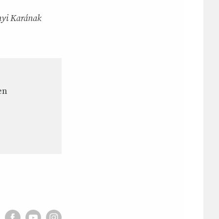
nyi Karának
en