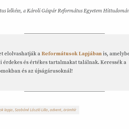
tus lelkész, a Károli Gáspár Református Egyetem Hittudomá
et elolvashatják a
Reformátusok Lapjában
is, amelyb
i érdekes és értékes tartalmakat találnak. Keressék a
mokban és az újságárusoknál!
ok lapja
Szabóné László Lilla
advent
örömhír