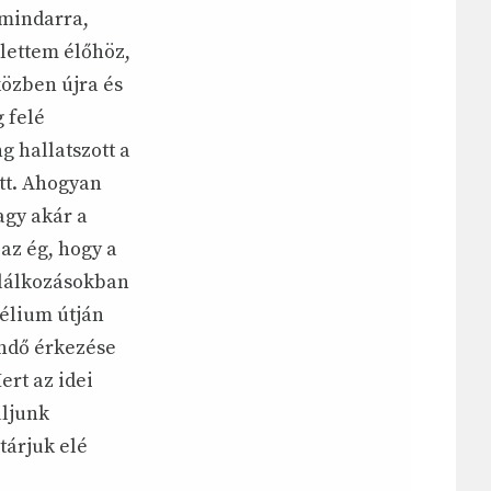
 mindarra,
lettem élőhöz,
közben újra és
 felé
g hallatszott a
ett. Ahogyan
agy akár a
az ég, hogy a
találkozásokban
élium útján
ndő érkezése
ert az idei
uljunk
tárjuk elé