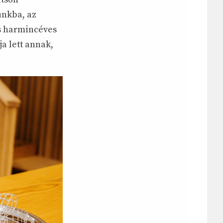
unkba, az
us harmincéves
a lett annak,