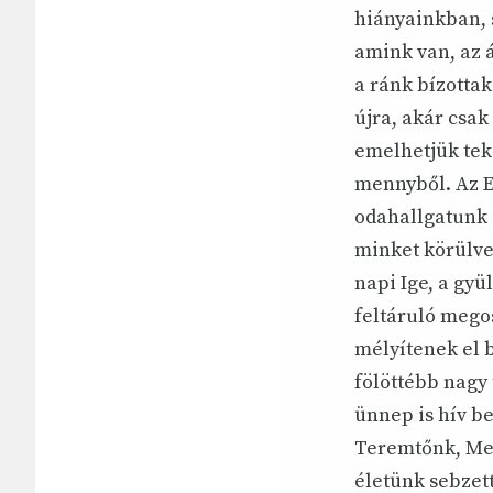
hiányainkban, 
amink van, az 
a ránk bízottak
újra, akár csak
emelhetjük teki
mennyből. Az El
odahallgatunk 
minket körülve
napi Ige, a gyü
feltáruló mego
mélyítenek el 
fölöttébb nagy
ünnep is hív b
Teremtőnk, Megv
életünk sebzett,