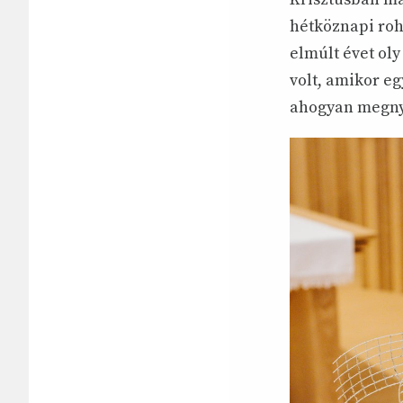
hétköznapi roh
elmúlt évet ol
volt, amikor eg
ahogyan megnyi