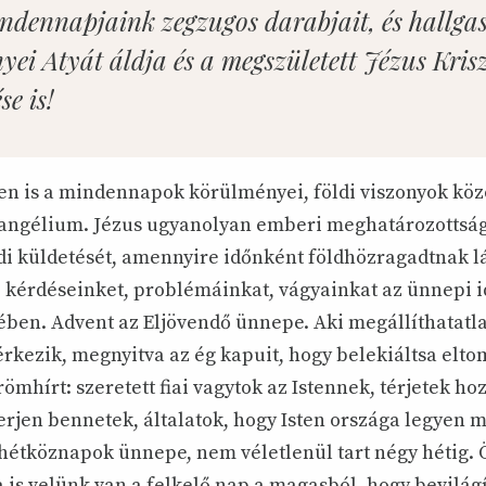
dennapjaink zegzugos darabjait, és hallga
i Atyát áldja és a megszületett Jézus Krisz
e is!
en is a mindennapok körülményei, földi viszonyok közöt
angélium. Jézus ugyanolyan emberi meghatározottság
di küldetését, amennyire időnként földhözragadtnak l
, kérdéseinket, problémáinkat, vágyainkat az ünnepi 
ben. Advent az Eljövendő ünnepe. Aki megállíthatatla
érkezik, megnyitva az ég kapuit, hogy belekiáltsa elto
ömhírt: szeretett fiai vagytok az Istennek, térjetek ho
verjen bennetek, általatok, hogy Isten országa legyen
 hétköznapok ünnepe, nem véletlenül tart négy hétig.
 is velünk van a felkelő nap a magasból, hogy bevilág