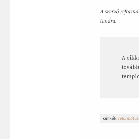
A szerző
reformá
tanára.
A cikk
tovább
templo
címkék:
református