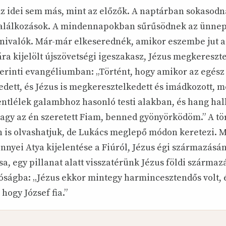
Az idei sem más, mint az előzők. A naptárban sokasodn
találkozások. A mindennapokban sűrűsödnek az ünne
nivalók. Már-már elkeserednék, amikor eszembe jut az
ra kijelölt újszövetségi igeszakasz, Jézus megkereszt
zerinti evangéliumban: „Történt, hogy amikor az egész
dett, és Jézus is megkeresztelkedett és imádkozott, me
zentlélek galambhoz hasonló testi alakban, és hang hall
agy az én szeretett Fiam, benned gyönyörködöm.” A tör
is olvashatjuk, de Lukács meglepő módon keretezi. 
nnyei Atya kijelentése a Fiúról, Jézus égi származásá
sa, egy pillanat alatt visszatérünk Jézus földi származ
óságba: „Jézus ekkor mintegy harmincesztendős volt, 
 hogy József fia.”