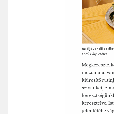
Az Eljövendő az éle
Fotó: Pályi Zsófia
Megkeresztelked
mozdulata. Va
kiüresítő rutin
szívünket, elm
keresztségünk
keresztelve. I
jelenlétébe vá