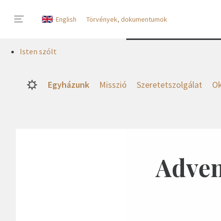
English
Törvények, dokumentumok
Isten szólt
Egyházunk
Misszió
Szeretetszolgálat
Ok
Adven