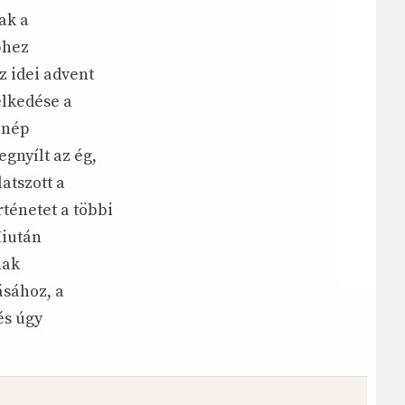
ak a
phez
 idei advent
elkedése a
 nép
gnyílt az ég,
atszott a
ténetet a többi
Miután
nak
ásához, a
és úgy