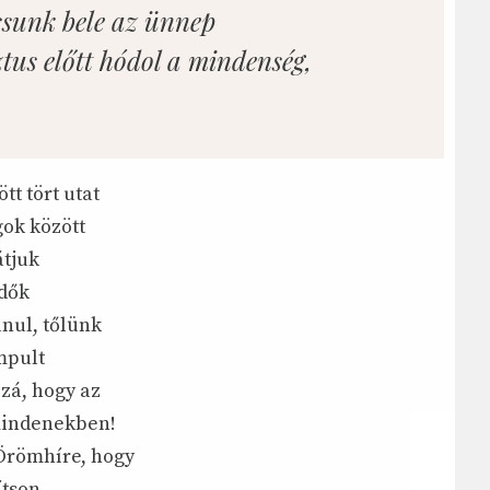
ssunk bele az ünnep
tus előtt hódol a mindenség,
t tört utat
ok között
átjuk
idők
nul, tőlünk
mpult
zzá, hogy az
 mindenekben!
 Örömhíre, hogy
ítson