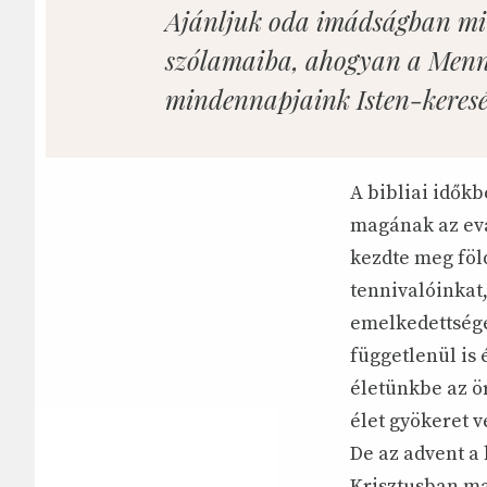
Ajánljuk oda imádságban min
szólamaiba, ahogyan a Mennye
mindennapjaink Isten-keresés
A bibliai időkb
magának az ev
kezdte meg föl
tennivalóinkat
emelkedettségé
függetlenül is 
életünkbe az ör
élet gyökeret 
De az advent a
Krisztusban ma