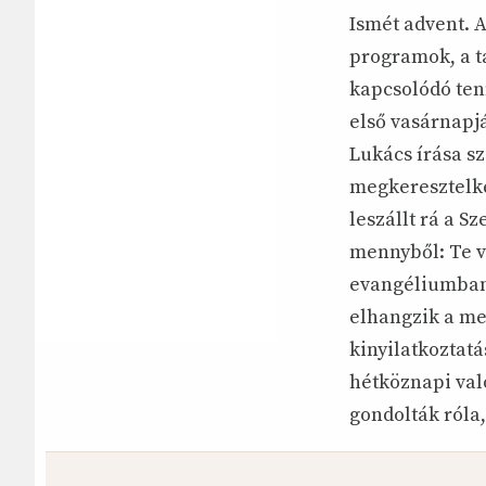
Ismét advent. 
programok, a 
kapcsolódó ten
első vasárnapjá
Lukács írása s
megkeresztelke
leszállt rá a S
mennyből: Te v
evangéliumban 
elhangzik a me
kinyilatkoztatá
hétköznapi val
gondolták róla,